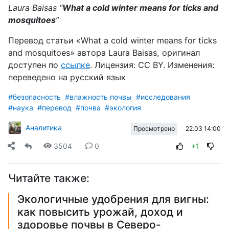
Laura Baisas “
What a cold winter means for ticks and
mosquitoes
”
Перевод статьи «
What a cold winter means for ticks
and mosquitoes
» автора
Laura Baisas
, оригинал
доступен
по
ссылке
. Лицензия:
CC
BY
. Изменения:
переведено
на
русский
язык
#безопасность
#влажность почвы
#исследования
#наука
#перевод
#почва
#экология
Аналитика
22.03 14:00
Просмотрено
3504
0
+1
Читайте также:
Экологичные удобрения для вигны:
как повысить урожай, доход и
здоровье почвы в Северо-