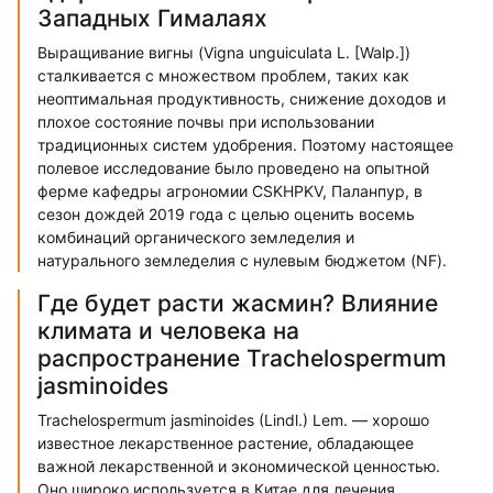
Западных Гималаях
Выращивание вигны (Vigna unguiculata L. [Walp.])
сталкивается с множеством проблем, таких как
неоптимальная продуктивность, снижение доходов и
плохое состояние почвы при использовании
традиционных систем удобрения. Поэтому настоящее
полевое исследование было проведено на опытной
ферме кафедры агрономии CSKHPKV, Паланпур, в
сезон дождей 2019 года с целью оценить восемь
комбинаций органического земледелия и
натурального земледелия с нулевым бюджетом (NF).
Где будет расти жасмин? Влияние
климата и человека на
распространение Trachelospermum
jasminoides
Trachelospermum jasminoides (Lindl.) Lem. — хорошо
известное лекарственное растение, обладающее
важной лекарственной и экономической ценностью.
Оно широко используется в Китае для лечения