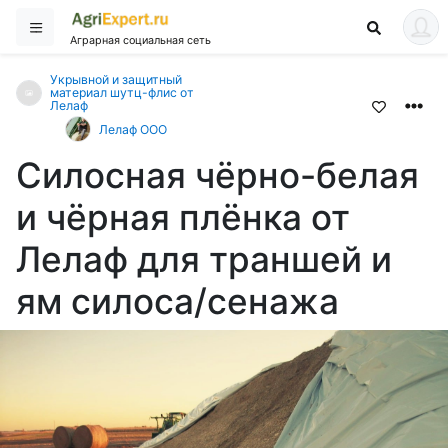
Аграрная социальная сеть
Укрывной и защитный
материал шутц-флис от
Лелаф
Лелаф ООО
Силосная чёрно-белая
и чёрная плёнка от
Лелаф для траншей и
ям силоса/сенажа