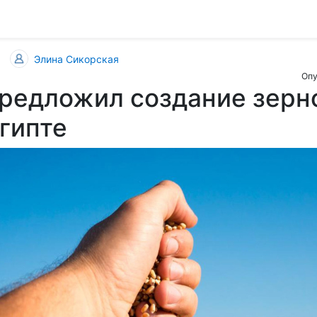
Элина Сикорская
Опу
редложил создание зерн
Египте