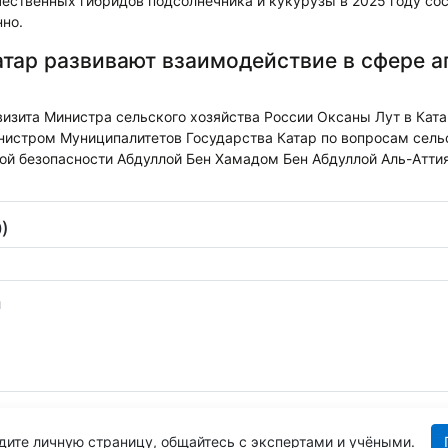
ественных гибридов подсолнечника и кукурузы в 2025 году со
нно.
атар развивают взаимодействие в сфере 
визита Министра сельского хозяйства России Оксаны Лут в Кат
нистром Муниципалитетов Государства Катар по вопросам сельс
ой безопасности Абдуллой Бен Хамадом Бен Абдуллой Аль-Аттия
)
дите личную страницу, общайтесь с экспертами и учёными.