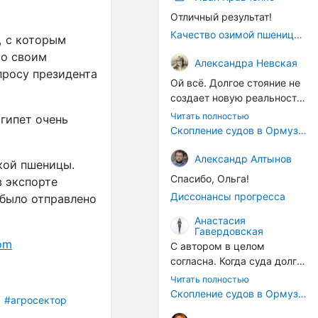
Отличный результат!
Качество озимой пшеницы 2026 год
, с которым
со своим
Александра Невская
просу президента
Ой всё. Долгое стояние не
создает новую реальность.
Морские организмы всегда
Читать полностью
Египет очень
накапливаются на судах.
Скопление судов в Ормузском проливе грозит катастрофическим распространением инвазивных видов
Ежегодно суда идут в доки
на чистку от тех самых
Александр Алтынов
кой пшеницы.
организмов. И год за
Спасибо, Ольга!
в экспорте
годом, век за веком суда
Диссонансы прогресса
 было отправлено
разносят эти самые
организмы по пути
Анастасия
Гавердовская
следования.
om
С автором в целом
согласна. Когда суда долго
стоят в теплой воде, на их
Читать полностью
корпусах активно
Скопление судов в Ормузском проливе грозит катастрофическим распространением инвазивных видов
#агросектор
накапливаются морские