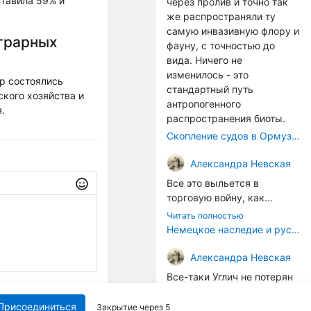
ставила 59% и
через пролив и точно так
же распространяли ту
самую инвазивную флору и
аграрных
фауну, с точностью до
вида. Ничего не
изменилось - это
ар состоялись
стандартный путь
кого хозяйства и
антропогенного
.
распространения биоты.
Скопление судов в Ормузском проливе грозит катастрофическим распространением инвазивных видов
Александра Невская
Все это выльется в
торговую войну, как
печально известная война
Читать полностью
за Адыгейский сыр. Собаки
Немецкое наследие и русский характер: история колбасного дела в Российской империи
на сене - кому это надо?
Когда региональный
Александра Невская
продукт начнут делать
Все-таки Углич не потерян
многие мастера региона, а
окончательно :) Местный
Отправить
не единицы энтузиастов,
институт сыроделия
Присоединиться
Закрытие через
4
Читать полностью