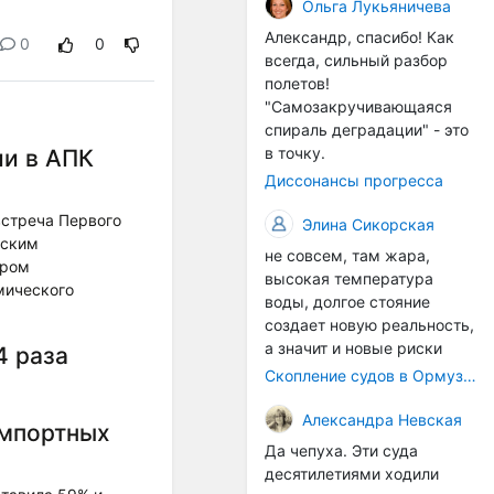
организмы, и потом они
Ольга Лукьяничева
могут быть перенесены в
Александр, спасибо! Как
0
0
другие регионы. Поэтому
всегда, сильный разбор
проблема вполне реальная
полетов!
— просто я бы говорила не
"Самозакручивающаяся
о неизбежной катастрофе,
спираль деградации" - это
а о повышенном риске,
в точку.
ии в АПК
который нельзя
Диссонансы прогресса
игнорировать. А так да 👍
встреча Первого
Элина Сикорская
вским
не совсем, там жара,
ором
высокая температура
мического
воды, долгое стояние
создает новую реальность,
а значит и новые риски
4 раза
Скопление судов в Ормузском проливе грозит катастрофическим распространением инвазивных видов
Александра Невская
импортных
Да чепуха. Эти суда
десятилетиями ходили