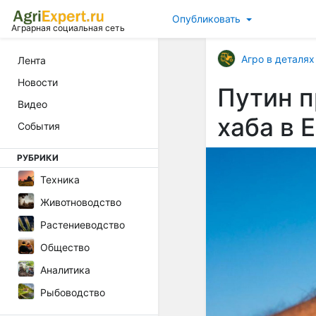
Опубликовать
Аграрная социальная сеть
Агро в деталях
Лента
Новости
Путин п
Видео
хаба в 
События
РУБРИКИ
Техника
Животноводство
Растениеводство
Общество
Аналитика
Рыбоводство