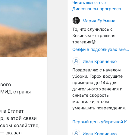
технологичности
Читать полностью
оборудования в
Диссонансы прогресса
перспективе напрямую
окажется связана с
Мария Ерёмина
кадрами. Их надо будет
То, что случилось с
все больше, чтобы
Зезиным - страшная
затыкать
трагедия😢
образовывающиеся
Селфи в подсолнухах вне закона: За проникновение на сельхозземли без разрешения хотят штрафовать
технологические дыры. И
это в рамках
Иван Кравченко
существующих реалий для
Поздравляю с началом
людей принимающих
уборки. Горох досушите
решения как раз хорошо,
примерно до 14% для
само село окажется при
ового
длительного хранения и
деле, да и количество
й МИД страны
снизьте скорость
задействованных в
молотилки, чтобы
сельхозпоризводстве
уменьшить повреждения.
кадров таким образом
 в Египет
вырастет.
р, в этой связи
Первый день уборочной Компании 2026🫡Считаю открытым.
ьском хозяйстве,
 — сказал
Иван Кравченко