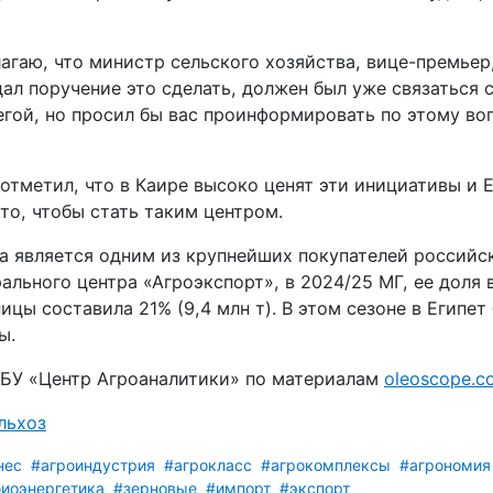
агаю, что министр сельского хозяйства, вице-премьер
дал поручение это сделать, должен был уже связаться 
егой, но просил бы вас проинформировать по этому во
отметил, что в Каире высоко ценят эти инициативы и 
то, чтобы стать таким центром.
а является одним из крупнейших покупателей российс
льного центра «Агроэкспорт», в 2024/25 МГ, ее доля 
цы составила 21% (9,4 млн т). В этом сезоне в Египет
ы.
БУ «Центр Агроаналитики» по материалам
oleoscope.c
льхоз
нес
#агроиндустрия
#агрокласс
#агрокомплексы
#агрономия
иоэнергетика
#зерновые
#импорт
#экспорт