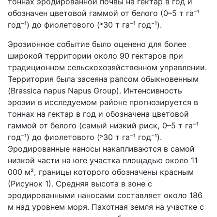
тоннах эродированной почвы на гектар в год и
обозначен цветовой гаммой от белого (0–5 т га⁻¹
год⁻¹) до фиолетового (˃30 т га⁻¹ год⁻¹).
Эрозионное событие было оценено для более
широкой территории около 90 гектаров при
традиционном сельскохозяйственном управлении.
Территория была засеяна рапсом обыкновенным
(Brassica napus Napus Group). Интенсивность
эрозии в исследуемом районе прогнозируется в
тоннах на гектар в год и обозначена цветовой
гаммой от белого (самый низкий риск, 0–5 т га⁻¹
год⁻¹) до фиолетового (˃30 т га⁻¹ год⁻¹).
Эродированные наносы накапливаются в самой
низкой части на юге участка площадью около 11
000 м², границы которого обозначены красным
(Рисунок 1). Средняя высота в зоне с
эродированными наносами составляет около 186
м над уровнем моря. Пахотная земля на участке с