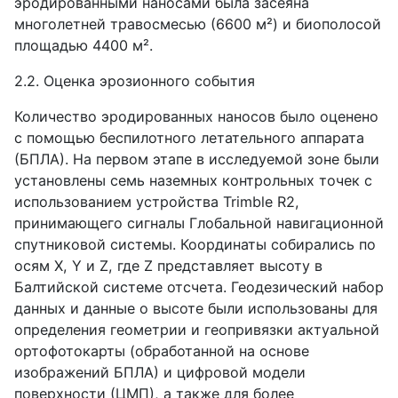
эродированными наносами была засеяна
многолетней травосмесью (6600 м²) и биополосой
площадью 4400 м².
2.2. Оценка эрозионного события
Количество эродированных наносов было оценено
с помощью беспилотного летательного аппарата
(БПЛА). На первом этапе в исследуемой зоне были
установлены семь наземных контрольных точек с
использованием устройства Trimble R2,
принимающего сигналы Глобальной навигационной
спутниковой системы. Координаты собирались по
осям X, Y и Z, где Z представляет высоту в
Балтийской системе отсчета. Геодезический набор
данных и данные о высоте были использованы для
определения геометрии и геопривязки актуальной
ортофотокарты (обработанной на основе
изображений БПЛА) и цифровой модели
поверхности (ЦМП), а также для более