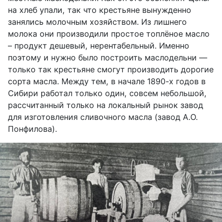
на хлеб
упали, так что
крестьяне
вынужденно
занялись молочным хозяйством.
Из лишнего
молока они производили простое
топлёное масло
–
продукт дешевый, нерентабельный. Именно
п
оэтому
и
нужно
было
построить маслодельни —
только так
крестьяне
смогут
производить дорогие
сорта масла.
Между тем, в
начале 1890-х годов в
Сибири
работал
только один,
совсем
небольшой,
рассчитанный только на локальный рынок
завод
для изготовления сливочного масла (
завод А.О.
Понфилова)
.