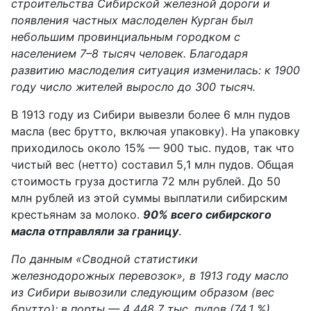
строительства Сибирской железной дороги и
появления частных маслоделен Курган был
небольшим провинциальным городком с
населением 7–8 тысяч человек. Благодаря
развитию маслоделия ситуация изменилась: к 1900
году число жителей выросло до 300 тысяч.
В 1913 году из Сибири вывезли более 6 млн пудов
масла (вес брутто,
включая упаковку
). На упаковку
приходилось
около
15% — 900 тыс. пудов, так что
чистый вес (нетто) составил 5,1 млн пудов. Общая
стоимость груза достигла 72 млн рублей. До 50
млн рублей из этой суммы выплатили сибирским
крестьянам за молоко.
90% всего сибирского
масла отправляли за границу
.
По данным «Сводной статистики
железнодорожных перевозок», в 1913 году масло
из Сибири вывозили следующим образом (вес
брутто): в порты — 4 448,7 тыс. пудов (74,1 %),