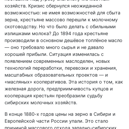
хозяйств.
К
ризис обернулся неожиданной
возможностью:
не имея возможностей для сбыта
зерна,
крестьяне массово
перешли
к молочному
скотоводству.
Но что было
делать с
обильными
излишками
молока?
До 1894 года крестьяне
производили в основном дешёвое топлёное масло
— оно требовало много сырья и не давало
хорошей прибыли. Ситуация изменилась с
появлением современных маслоделен, новых
технологий переработки, перевозки и хранения,
масштабных образовательных проектов — и
«масляных» кооперативов. Эта история о том, как
железная дорога, предприимчивость купцов и
кооперация крестьян преобразили судьбу
сибирских молочных хозяйств.
В конце 1880-х годов цены на зерно в Сибири и
Европейской части России упали.
Это стало
причиной массового отхода западно-сибирских