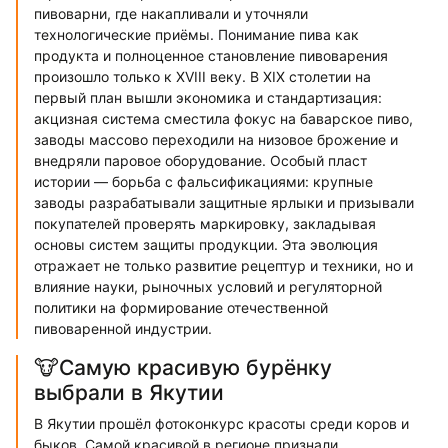
пивоварни, где накапливали и уточняли
технологические приёмы. Понимание пива как
продукта и полноценное становление пивоварения
произошло только к XVIII веку. В XIX столетии на
первый план вышли экономика и стандартизация:
акцизная система сместила фокус на баварское пиво,
заводы массово переходили на низовое брожение и
внедряли паровое оборудование. Особый пласт
истории — борьба с фальсификациями: крупные
заводы разрабатывали защитные ярлыки и призывали
покупателей проверять маркировку, закладывая
основы систем защиты продукции. Эта эволюция
отражает не только развитие рецептур и техники, но и
влияние науки, рыночных условий и регуляторной
политики на формирование отечественной
пивоваренной индустрии.
🐮Самую красивую бурёнку
выбрали в Якутии
В Якутии прошёл фотоконкурс красоты среди коров и
быков. Самой красивой в регионе признали