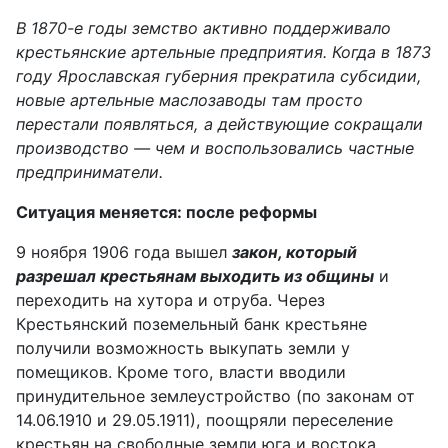
В 1870-е годы земство активно поддерживало
крестьянские артельные предприятия. Когда в 1873
году Ярославская губерния прекратила субсидии,
новые артельные маслозаводы там
просто
перестали появляться, а действующие сокращали
производство —
чем и
воспользовались частные
предприниматели.
Ситуация меняется: после реформы
9 ноября 1906 года вышел
закон, который
разрешал крестьянам выходить из общины
и
переходить на хутора и отруба.
Через
Крестьянский поземельный банк крестьяне
получили возможность
выкупать земли у
помещиков. Кроме того, власти вводили
принудительное землеустройство (по законам от
14.06.1910 и 29.05.1911), поощряли переселение
крестьян на свободные земли юга и востока