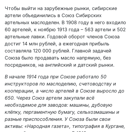
Чтобы выйти на зарубежные рынки, сибирские
артели объединились
в
Союз Сибирских
артельных маслоделен.
В 1908 году в него входило
60 артелей,
к ноябрю 1913 года – 563 артели и 502
артельные лавки. Годовой оборот
членов Союза
достиг 14 млн рублей, а ежегодная прибыль
составляла 120 000 рублей. Главн
ой
задач
ей
Союза
было
продавать масло напрямую,
без
посредников,
на английский и датский рынки.
В начале 1914 года при Союзе работало 50
инструкторов по маслоделию, счетоводству и
кооперации, а число артелей в Союзе выросло до
650. Через Союз артели закупали всё
необходимое для заводов: машины, дубовую
клёпку, пергаментную бумагу, сельхозмашины и
разные приспособления. У Союза были свои
активы: «Народная газета», типография в Кургане,