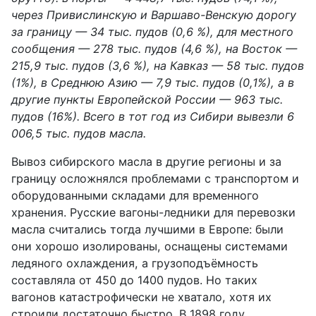
через Привислинскую и Варшаво-Венскую дорогу
за границу — 34 тыс. пудов (0,6 %), для местного
сообщения — 278 тыс. пудов (4,6 %), на Восток —
215,9 тыс. пудов (3,6 %), на Кавказ — 58 тыс. пудов
(1%), в Среднюю Азию — 7,9 тыс. пудов (0,1%), а в
другие пункты Европейской России — 963 тыс.
пудов (16%). Всего
в тот год из Сибири
вывезли 6
006,5 тыс. пудов масла.
Вывоз сибирского масла в другие регионы и за
границу осложнялся проблемами с транспортом и
оборудованными складами для временного
хранения.
Р
усские вагоны-ледники для перевозки
масла считались
тогда
лучшими в Европе:
были
они хорошо изолированы, оснащены системами
ледяного
охлаждения, а грузоподъёмность
составляла от 450 до 1400 пудов. Но таких
вагонов катастрофически не хватало,
хотя их
строили достаточно быстро. В
1898 году