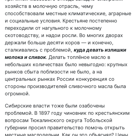
хозяйств в молочную отрасль, чему
способствовали
местные климатические, аграрные
и социальные условия. Крестьяне постепенно
переходили от нагульного к молочному
скотоводству, и надои росли.
Во многих дворах
держали
больше десяти коров — и конечно,
сталкивались с проблемой,
куда девать излишки
молока и сливок
. Делать топлёное масло в
небольших количествах было невыгодно: крупных
рынков сбыта
поблизости
не было, а на
центральных рынках России конкуренция со
стороны производителей сливочного масла
была
огромной
.
Сибирские власти тоже были озабочены
проблемой. В 1897 году чиновник по крестьянским
вопросам Тюкалинского округа Тобольской
губернии просил правительство помочь открыть
местные маслодельни.
Как он это
объяснял?
Ц
ен
ы