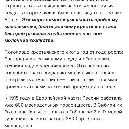
страны,
а также
выдавали
на эти мероприятия
ссуды,
которые
нужно было возвращать в течение
50 лет.
Эти меры помогли уменьшить проблему
малоземелья, благодаря чему крестьяне стали
быстрее
развивать
собственное частное
молочное хозяйство.
Поголовье крестьянского скота год от года росло;
б
лагодаря интенсивному труду и обновлению
техники надои увеличивались. Это особенно
способствовало созданию молочных артелей в
центральных губерниях — они
и
стали главными
производителями молочной продукции на селе.
К 1915 году в Европейской части России работало
уже
600 маслодельных товариществ. В Сибири их
было ещё больше:
то
лько
в
Тобольской и Томской
губерниях насчитывалось 2500 артельных
маслоделен.