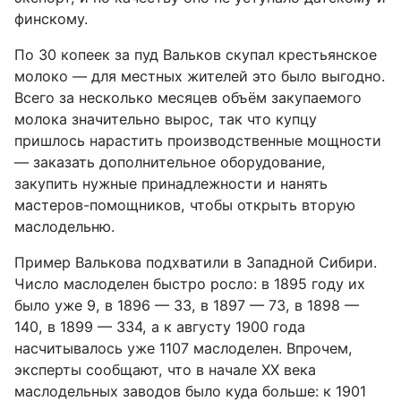
финскому.
По 30 копеек за пуд
Вальков скупал крестьянское
молоко —
для местных жителей
это было выгодно.
Всего з
а несколько месяцев объём закупаемого
молока
значительно
вырос,
так что
купцу
пришлось
нарастить производственные мощности
—
заказать дополнительное оборудование,
закупить нужные принадлежности и нанять
мастеров-помощников, чтобы открыть вторую
маслодельню.
Пример Валькова подхватили в Западной Сибири.
Число маслоделен быстро росло: в 1895 году их
было уже 9, в 1896 — 33, в 1897 — 73, в 1898 —
140, в 1899 — 334, а к августу 1900 года
насчитывалось уже 1107 маслоделен.
Впрочем,
эксперты сообщают,
что в начале ХХ века
маслодельных заводов было
куда
больше: к 1901