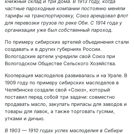
книжный склад и три дома. В 1913 году,
когда
частные пароходные компании постоянно меняли
тарифы на транспортировку,
Союз а
рендовал
флот
для перевозки грузов по реке Оби.
С
1914 года у
организации уже был собственный
пароход.
По примеру сибирских артелей объединения стали
создавать и в других губерниях России.
В
ологодские артели учредили свой Союз при
Вологодском Обществе Сельского Хозяйства.
Кооперация маслоделов развивалась и на Урале.
В
1909
году
по примеру сибирских маслоделов в
Челябинске
создали
свой «Союз»,
который
поставил
перед собой три задачи: совместно
продавать масло, закупать припасы для заводов и
товары для лавок, а также торговать гусями,
утками и дичью.
В 1903 — 1910 годах успех м
аслоделия
в Сибири