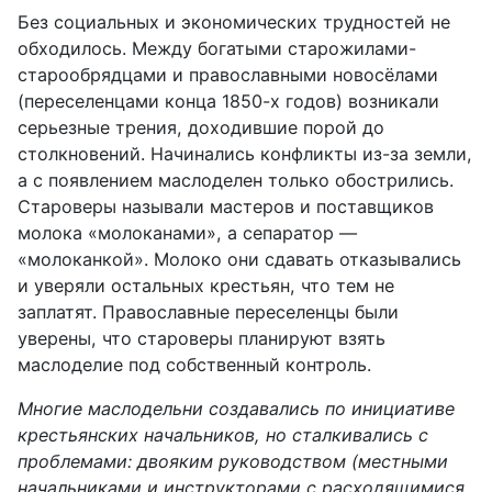
Без социальных и экономических трудностей не
обходилось.
Между богатыми старожилами-
старообрядцами и православными новосёлами
(переселенцами конца 1850-х годов) возникали
серьезные
трения,
доходившие
порой до
столкновений.
Начинались конфликты из-
за земли,
а с появлением маслоделен только обострились.
С
тароверы называли мастеров и поставщиков
молока «
молоканами
», а сепаратор —
«
молоканкой
».
Молоко они сдавать о
тказывались
и
уверяли остальных
крестьян,
что тем не
заплатят.
Православные переселенцы
были
уверены,
что староверы
планируют
взять
маслоделие под
собственный
контроль.
Многие маслодельни создавались по инициативе
крестьянских начальников, но сталкивались с
проблемами: двояким руководством (местными
начальниками и инструкторами с расходящимися