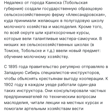
Недалеко от города Каинска (Тобольская
губерния) создали государственную образцовую
сельскохозяйственную ферму «Александровская»,
куда принимали желающих в полугодовую школу
молочно
го
хозяйства
и маслодели
я.
Кроме того,
по всей округе
шли
краткосрочные
курсы,
которые
вели талантливые мастера-самоучки.
В
низших
же
сельскохозяйственных школах (в
Томске, Тобольске
и т.д.)
ввели
новый предмет:
обучение молочному хозяйству.
С 1895 года правительство регулярно отправляло в
Западную Сибирь специалистов-инструкторов,
чтобы
объясня
ть
крестьянам
выгоду
кооперации. К
1902 году в каждом уезде работали один-два
таких инструктора. Они консультировали частных
предпринимателей по техническим вопросам
маслоделия, читали лекции на местных курсах и
помогали артельным хозяйствам вести