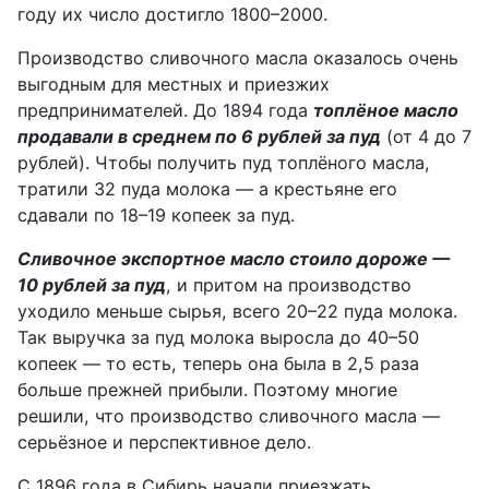
году их число достигло 1800–2000.
Производство сливочного масла оказалось очень
выгодным для местных и приезжих
предпринимателей. До 1894 года
топлёное масло
продавали в среднем по 6 руб
лей
за пуд
(от 4 до 7
руб
лей
). Чтобы получить пуд топлёного масла,
тратили
32 пуда молока — а
крестьяне
его
сдавали
по 18–19
копеек
за пуд.
Сливочное экспортное масло стоило дороже —
10 руб
лей
за пуд
,
и притом на
производство
уходило меньше сырья, всего 20–22 пуда молока.
Так
выручка за пуд молока выросла до 40–50
коп
еек
— то есть,
теперь она была
в 2,5 раза
больше прежней прибыли. Поэтому многие
решили, что производство сливочного масла —
серьёзное и перспективное дело.
С 1896 года в Сибирь начали приезжать