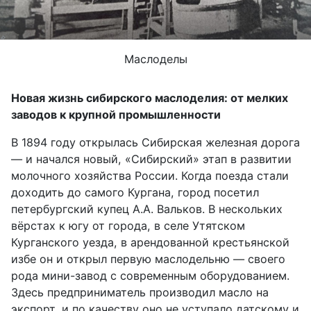
Маслоделы
Новая жизнь сибирского маслоделия: от мелких
заводов к крупной промышленности
В 1894 году открылась Сибирская железная дорога
— и начался новый, «Сибирский» этап в развитии
молочного хозяйства России. Когда поезда стали
доходить до
самого
Кургана,
город
посетил
петербургский купец А.А. Вальков.
В
нескольких
вёрстах к югу от города,
в
селе Утятском
Курганского уезда, в арендованной крестьянской
избе
о
н
и
открыл первую маслодельню —
своего
рода
мини-завод с современным оборудованием.
Здесь пр
едприниматель производил масло
на
экспорт, и
по качеству оно не уступало датскому и