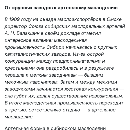
От крупных заводов к артельному маслоделию
В 1909 году на съезде маслоэкспортёров в Омске
директор Союза сибирских маслодельных артелей
А. Н. Балакшин в своём докладе отметил
интересное явление
:
м
аслодельная
промышленность Сибири
начиналась
с крупных
капиталистических заводов.
И
з-за
острой
конкуренции между предпринимателями и
крестьянами
она
раздробилась и в результате
перешла
к мелким заводчикам — бывшим
мелочным лавочникам. Затем
и
между мелкими
заводчиками начинается жестокая конкуренция —
она губит их, делая существование невозможным.
В итоге маслодельная промышленность переходит
в третью, естественную стадию — в артельное
маслоделие.
Артельная форма в сибирском маслоделии