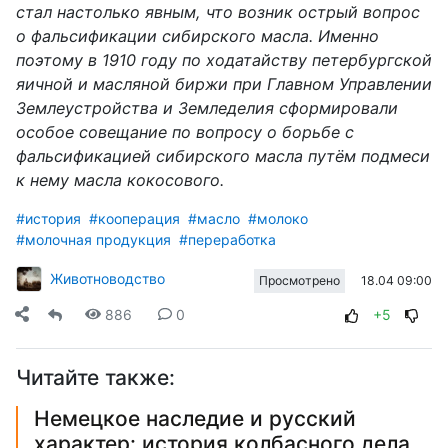
стал
настолько
явным,
что
возник острый вопрос
о
фальсификации сибирского масла.
Именно
поэтому
в 1910 г
оду
по ходатайству петербургской
яичной и масляной биржи при Главном Управлении
Землеустройства и Земледелия
сформировали
особое совещание по вопросу о борьбе с
фальсификацией сибирского масла путём подмеси
к нему масла кокосового.
#история
#кооперация
#масло
#молоко
#молочная продукция
#переработка
Животноводство
18.04 09:00
Просмотрено
886
0
+5
Читайте также:
Немецкое наследие и русский
характер: история колбасного дела