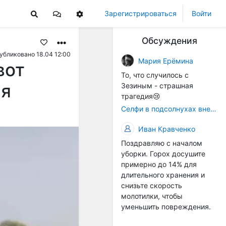
Зарегистрироваться
Войти
Обсуждения
убликовано 18.04 12:00
Мария Ерёмина
вот
То, что случилось с
ля
Зезиным - страшная
трагедия😢
Селфи в подсолнухах вне закона: За проникновение на сельхозземли без разрешения хотят штрафовать
Иван Кравченко
Поздравляю с началом
уборки. Горох досушите
примерно до 14% для
длительного хранения и
снизьте скорость
молотилки, чтобы
уменьшить повреждения.