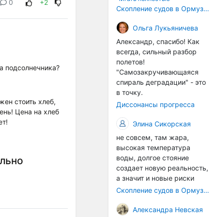
0
+2
корпусах активно
Скопление судов в Ормузском проливе грозит катастрофическим распространением инвазивных видов
накапливаются морские
организмы, и потом они
Ольга Лукьяничева
могут быть перенесены в
Александр, спасибо! Как
другие регионы. Поэтому
всегда, сильный разбор
проблема вполне реальная
полетов!
— просто я бы говорила не
а подсолнечника?
"Самозакручивающаяся
о неизбежной катастрофе,
спираль деградации" - это
а о повышенном риске,
в точку.
который нельзя
жен стоить хлеб,
Диссонансы прогресса
игнорировать. А так да 👍
ень! Цена на хлеб
ет!
Элина Сикорская
не совсем, там жара,
высокая температура
воды, долгое стояние
ельно
создает новую реальность,
а значит и новые риски
Скопление судов в Ормузском проливе грозит катастрофическим распространением инвазивных видов
Александра Невская