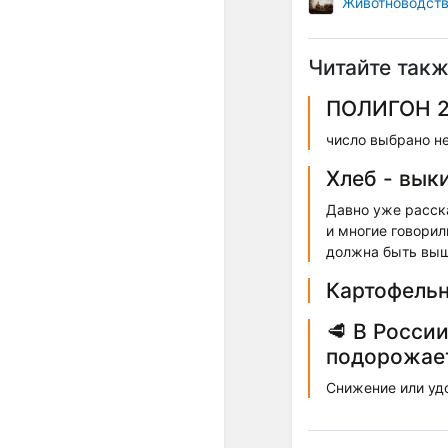
Животноводст
Читайте такж
ПОЛИГОН 2
число выбрано н
Хлеб - вык
Давно уже расска
и многие говорил
должна быть выше
Картофельн
🥩 В Росси
подорожае
Снижение или уд