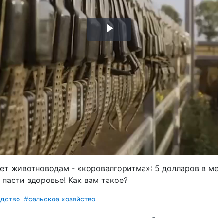
Воспроизвести
видео
ает животноводам - «коровалгоритма»: 5 долларов в ме
 пасти здоровье! Как вам такое?
дство
#сельское хозяйство