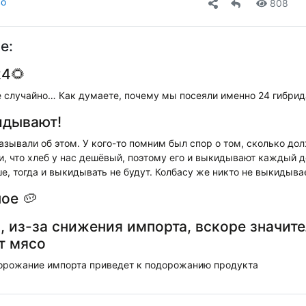
во
808
е:
4🌻
е случайно… Как думаете, почему мы посеяли именно 24 гибрид
идывают!
зывали об этом. У кого-то помним был спор о том, сколько дол
и, что хлеб у нас дешёвый, поэтому его и выкидывают каждый д
, тогда и выкидывать не будут. Колбасу же никто не выкидыва
ое 🥔
и, из-за снижения импорта, вскоре значит
т мясо
орожание импорта приведет к подорожанию продукта