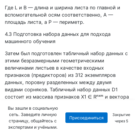
Где L и B — длина и ширина листа по главной и
вспомогательной осям соответственно, A —
площадь листа, а P — периметр.
4.3 Подготовка набора данных для подхода
машинного обучения
Затем был подготовлен табличный набор данных с
этими безразмерными геометрическими
величинами листьев в качестве входных
признаков (предикторов) из 312 экземпляров
данных, поровну разделенных между двумя
видами сорняков. Табличный набор данных D1
состоит из массива признаков X1
∈
R
ⁿˣ
ᵐ и вектора
меток Y1
∈
R
ⁿˣ¹
,
где
n
—
количество
экземпляров
Вы зашли в социальную
данных
,
а
m
—
количество
входных
признаков
.
В
сеть. Заведите личную
Закрытие
Присоединиться
данном
случае
n
и
m
равны
312
и
3
страницу, общайтесь с
через
4
соответственно
. k-
я
строка
массива
признаков
экспертами и учёными.
определяется
как
x
⁽
ᵏ⁾ = (x₁⁽ᵏ⁾, …, xₘ⁽ᵏ⁾), где x₁⁽ᵏ⁾, …,