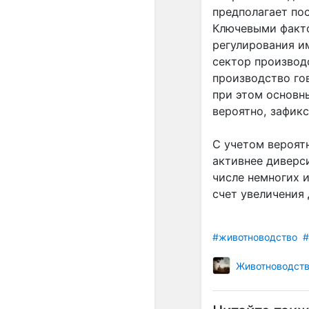
предполагает по
Ключевыми факто
регулирования и
сектор производ
производство гов
при этом основн
вероятно, зафик
С учетом вероят
активнее диверс
числе немногих 
счет увеличения 
#животноводство
#
Животноводст