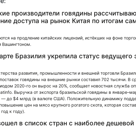
е:
ие производители говядины рассчитываю
ние доступа на рынок Китая по итогам с
тся на продление китайских лицензий, истёкших на фоне торго
 Вашингтоном.
арте Бразилия укрепила статус ведущего 
ерства развития, промышленности и внешней торговли Бразилии
поставок говядины на внешние рынки составил 702 тысячи. В с
иодом 2020-го он вырос на 20%, сообщает новостная служба оп
tinfo. Выручка от экспорта бразильской говядины в январе–ма
ду — до $4 млрд (в валюте США). Положительную динамику под
повышение цен на мясо крупного рогатого скота, которая состав
год к году).
вошел в список стран с наиболее дешевой