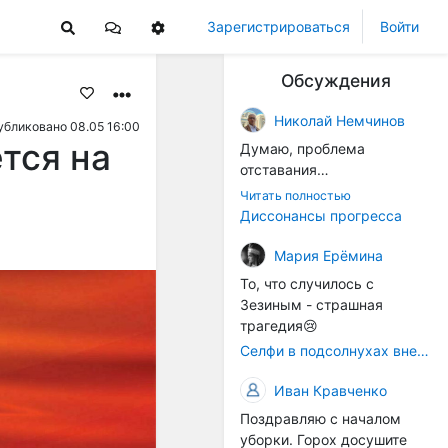
Зарегистрироваться
Войти
Обсуждения
Николай Немчинов
убликовано 08.05 16:00
тся на
Думаю, проблема
отставания
технологичности
Читать полностью
оборудования в
Диссонансы прогресса
перспективе напрямую
окажется связана с
Мария Ерёмина
кадрами. Их надо будет
То, что случилось с
все больше, чтобы
Зезиным - страшная
затыкать
трагедия😢
образовывающиеся
Селфи в подсолнухах вне закона: За проникновение на сельхозземли без разрешения хотят штрафовать
технологические дыры. И
это в рамках
Иван Кравченко
существующих реалий для
Поздравляю с началом
людей принимающих
уборки. Горох досушите
решения как раз хорошо,