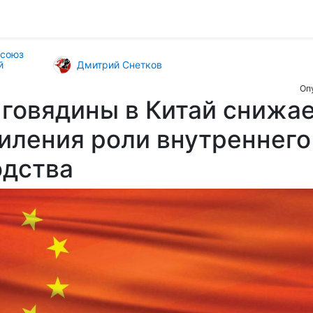
 союз
й
Дмитрий Снетков
Оп
говядины в Китай снижае
иления роли внутреннего
одства