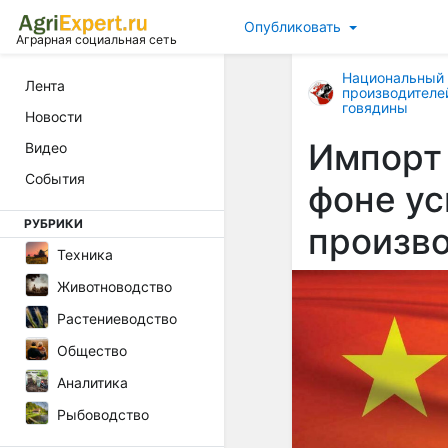
Опубликовать
Аграрная социальная сеть
Национальный
Лента
производителе
говядины
Новости
Импорт 
Видео
События
фоне ус
РУБРИКИ
произв
Техника
Животноводство
Растениеводство
Общество
Аналитика
Рыбоводство