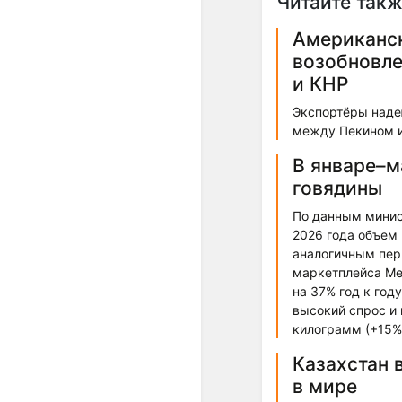
Читайте такж
Американск
возобновле
и КНР
Экспортёры надею
между Пекином и
В январе–м
говядины
По данным минист
2026 года объем 
аналогичным пер
маркетплейса Mea
на 37% год к го
высокий спрос и 
килограмм (+15% 
Казахстан 
в мире