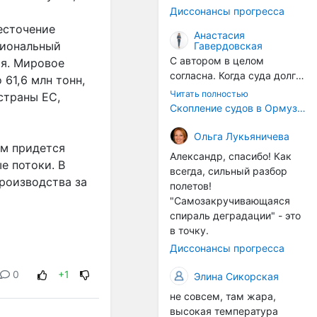
годом, век за веком суда
Диссонансы прогресса
разносят эти самые
есточение
организмы по пути
Анастасия
циональный
Гавердовская
следования.
С автором в целом
ия. Мировое
согласна. Когда суда долго
61,6 млн тонн,
стоят в теплой воде, на их
Читать полностью
страны ЕС,
корпусах активно
Скопление судов в Ормузском проливе грозит катастрофическим распространением инвазивных видов
накапливаются морские
организмы, и потом они
Ольга Лукьяничева
ам придется
могут быть перенесены в
Александр, спасибо! Как
е потоки. В
другие регионы. Поэтому
всегда, сильный разбор
проблема вполне реальная
роизводства за
полетов!
— просто я бы говорила не
"Самозакручивающаяся
о неизбежной катастрофе,
спираль деградации" - это
а о повышенном риске,
в точку.
который нельзя
Диссонансы прогресса
игнорировать. А так да 👍
0
+1
Элина Сикорская
не совсем, там жара,
высокая температура