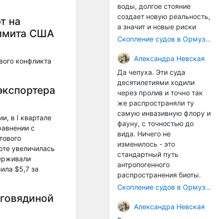
воды, долгое стояние
создает новую реальность,
т на
а значит и новые риски
аммита США
Скопление судов в Ормузском проливе грозит катастрофическим распространением инвазивных видов
Александра Невская
вого конфликта
Да чепуха. Эти суда
десятилетиями ходили
экспортера
через пролив и точно так
же распространяли ту
самую инвазивную флору и
, в I квартале
фауну, с точностью до
равнении с
вида. Ничего не
тового
изменилось - это
рте увеличилась
стандартный путь
держивали
антропогенного
ила $5,7 за
распространения биоты.
Скопление судов в Ормузском проливе грозит катастрофическим распространением инвазивных видов
 говядиной
Александра Невская