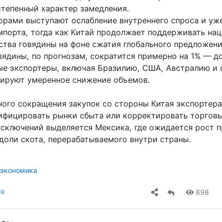
степенный характер замедления.
рами выступают ослабление внутреннего спроса и уж
мпорта, тогда как Китай продолжает поддерживать на
ства говядины на фоне сжатия глобального предложен
ядины, по прогнозам, сократится примерно на 1% — до 
ые экспортеры, включая Бразилию, США, Австралию и 
сируют умеренное снижение объемов.
ного сокращения закупок со стороны Китая экспортер
ифицировать рынки сбыта или корректировать торговы
исключений выделяется Мексика, где ожидается рост п
доли скота, перерабатываемого внутри страны.
экономика
во
898