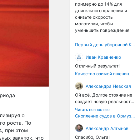
примерно до 14% для
само село окажется при
длительного хранения и
деле, да и количество
снизьте скорость
задействованных в
молотилки, чтобы
сельхозпоризводстве
уменьшить повреждения.
кадров таким образом
вырастет.
Первый день уборочной Компании 2026🫡Считаю открытым.
Иван Кравченко
Отличный результат!
Качество озимой пшеницы 2026 год
Александра Невская
Ой всё. Долгое стояние не
ериода
создает новую реальность.
Морские организмы всегда
Читать полностью
накапливаются на судах.
ализируя о
Скопление судов в Ормузском проливе грозит катастрофическим распространением инвазивных видов
Ежегодно суда идут в доки
го роста. По
на чистку от тех самых
Александр Алтынов
, при этом
организмов. И год за
Спасибо, Ольга!
ных закупок, что