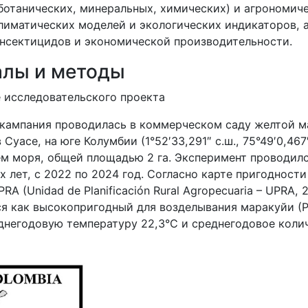
 ботанических, минеральных, химических) и агрономиче
лиматических моделей и экологических индикаторов, а
нсектицидов и экономической производительности.
алы и методы
е исследовательского проекта
кампания проводилась в коммерческом саду желтой м
уасе, на юге Колумбии (1°52′33,291″ с.ш., 75°49′0,467″
ем моря, общей площадью 2 га. Эксперимент проводилс
 лет, с 2022 по 2024 год. Согласно карте пригодности
A (Unidad de Planificación Rural Agropecuaria – UPRA, 
я как высокопригодный для возделывания маракуйи (Ри
днегодовую температуру 22,3°C и среднегодовое коли