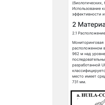
(биологических,
Использование к
эффективности и
2 Матери
2.1 Расположени
Мониторинговая 
расположенном в С
962 м над уровн
последовательных
разработанной UPR
классифицируетс
место имеет сре
731 мм.