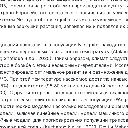
013). Несмотря на рост объемов производства культур
 страны Европейского союза был ограничен из-за усиле
елем Neohydatothrips signifer, также называемым «трип
ивные верхушки растения, запаивая их и подавляя их 
ований показали, что популяции N. signifer находятся
ческих переменных, в частности температуры (Atakan,
2; Shafique и др., 2025). Таким образом, климат следуе
ктор в борьбе с этими насекомыми-вредителями. Иссл
емонстрировало оптимальное развитие и размножение дл
27°C. При этой температуре насекомое достигло наивы
5%), плодовитости (95,80 яиц) и врожденной скорости
00). С другой стороны, высокая относительная влажнос
отрицательно влиять на численность популяции (Waigan
гностических моделей несколько исследований оцени
одели, включая линейные модели, модели машинного о
йные модели, для прогнозирования популяций трипсов
ружающей среды (Kucharczyk и др., 2019; Devi и Maha