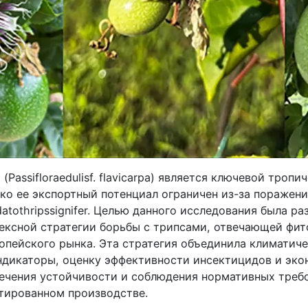
(Passifloraedulisf. flavicarpa) является ключевой троп
ако ее экспортный потенциал ограничен из-за поражен
tothripssignifer. Целью данного исследования была ра
ексной стратегии борьбы с трипсами, отвечающей фи
опейского рынка. Эта стратегия объединила климатич
ндикаторы, оценку эффективности инсектицидов и эк
печения устойчивости и соблюдения нормативных треб
тированном производстве.