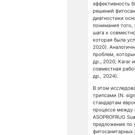
эффективность бо
решений фитосан
диагностики осн
понимания того,
шага к совместно
которая была усп
2020). Аналогич
проблем, которые
др., 2020; Karar и
совместная рабо
др., 2024).
В этом исследов
трипсами (N. sig
стандартам евро
процессе между 
ASOPROFRUG Suaz
предложение по 
фитосанитарных 