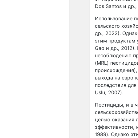
Dos Santos и др.,
Использование п
сельского хозяй
др., 2022). Одн
этим продуктам у
Gao и др., 2012)
несоблюдению пр
(MRL) пестицидо
происхождения),
выхода на европе
последствия для
Uslu, 2007).
Пестициды, и в 
сельскохозяйств
целью оказания 
эффективности, и
1989). Однако э