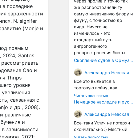
через пролив и точно так
ы в последние
же распространяли ту
ния зараженности
самую инвазивную флору и
фауну, с точностью до
с». N. signifer
вида. Ничего не
развитие (Monje и
изменилось - это
стандартный путь
антропогенного
 под прямым
распространения биоты.
 2024; Santos
Скопление судов в Ормузском проливе грозит катастрофическим распространением инвазивных видов
т рассматривать
едование Cao и
Александра Невская
я Thrips
Все это выльется в
сшего уровня
торговую войну, как
 увеличения
печально известная война
Читать полностью
ть, связанная с
за Адыгейский сыр. Собаки
Немецкое наследие и русский характер: история колбасного дела в Российской империи
jo и др., 2008).
на сене - кому это надо?
Когда региональный
Александра Невская
ли различные
продукт начнут делать
бучения и
Все-таки Углич не потерян
многие мастера региона, а
 в зависимости
окончательно :) Местный
не единицы энтузиастов,
институт сыроделия
devappa, 2021;
Читать полностью