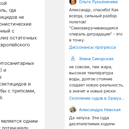
организмы, и потом они
Ольга Лукьяничева
кой
могут быть перенесены в
Александр, спасибо! Как
ль, где
другие регионы. Поэтому
всегда, сильный разбор
тицидов не
проблема вполне реальная
полетов!
гонистические
— просто я бы говорила не
"Самозакручивающаяся
анный с
о неизбежной катастрофе,
спираль деградации" - это
а о повышенном риске,
ализ остаточных
в точку.
который нельзя
Европейского
Диссонансы прогресса
игнорировать. А так да 👍
Элина Сикорская
фитосанитарных
не совсем, там жара,
) и
высокая температура
е
воды, долгое стояние
сектицидов и
создает новую реальность,
бы с трипсами,
а значит и новые риски
й.
Скопление судов в Ормузском проливе грозит катастрофическим распространением инвазивных видов
Александра Невская
Да чепуха. Эти суда
2) является одним
десятилетиями ходили
 потенциалу