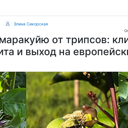
Элина Сикорская
Оп
маракуйю от трипсов: кл
та и выход на европейск