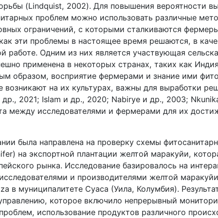
рьбы (Lindquist, 2002). Для повышения вероятности в
итарных проблем можно использовать различные мето
овных ограничений, с которыми сталкиваются фермеры
 как эти проблемы в настоящее время решаются, в каче
й работе. Одним из них является участвующая сельска
ешно применена в некоторых странах, таких как Индия (
ным образом, восприятие фермерами и знание ими фит
 возникают на их культурах, важны для выработки реш
 др., 2021; Islam и др., 2020; Nabirye и др., 2003; Nkunik
та между исследователями и фермерами для их достиже
ании была направлена на проверку схемы фитосанитарн
nifer) на экспортной плантации желтой маракуйи, кото
пейского рынка. Исследование базировалось на интер
исследователями и производителями желтой маракуйи
a в муниципалитете Суаса (Уила, Колумбия). Результа
управлению, которое включило непрерывный монитори
проблем, использование продуктов различного проис