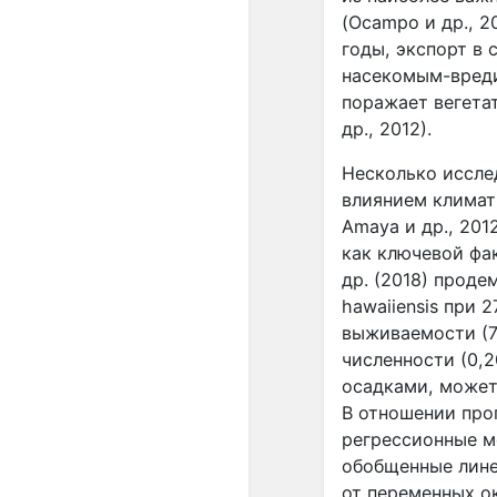
(Ocampo и др., 2
годы, экспорт в
насекомым-вредит
поражает вегетат
др., 2012).
Несколько исслед
влиянием климати
Amaya и др., 201
как ключевой фа
др. (2018) прод
hawaiiensis при 
выживаемости (7
численности (0,2
осадками, может 
В отношении про
регрессионные м
обобщенные лине
от переменных ок