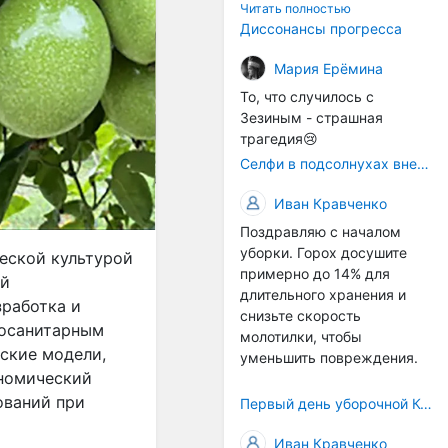
технологичности
Читать полностью
оборудования в
Диссонансы прогресса
перспективе напрямую
окажется связана с
Мария Ерёмина
кадрами. Их надо будет
То, что случилось с
все больше, чтобы
Зезиным - страшная
затыкать
трагедия😢
образовывающиеся
Селфи в подсолнухах вне закона: За проникновение на сельхозземли без разрешения хотят штрафовать
технологические дыры. И
это в рамках
Иван Кравченко
существующих реалий для
Поздравляю с началом
людей принимающих
уборки. Горох досушите
решения как раз хорошо,
ической культурой
примерно до 14% для
само село окажется при
ий
длительного хранения и
деле, да и количество
зработка и
снизьте скорость
задействованных в
тосанитарным
молотилки, чтобы
сельхозпоризводстве
еские модели,
уменьшить повреждения.
кадров таким образом
ономический
вырастет.
ований при
Первый день уборочной Компании 2026🫡Считаю открытым.
Иван Кравченко