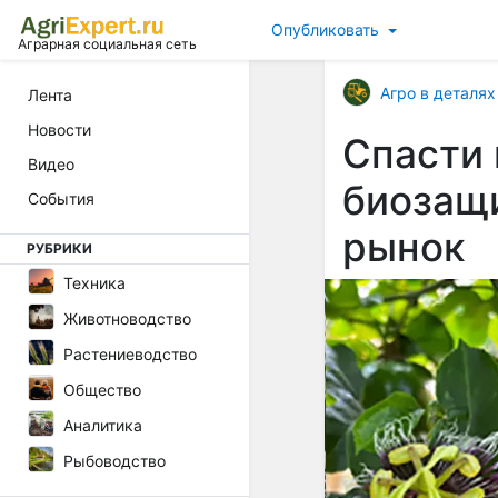
Опубликовать
Аграрная социальная сеть
Агро в деталях
Лента
Новости
Спасти 
Видео
биозащи
События
рынок
РУБРИКИ
Техника
Животноводство
Растениеводство
Общество
Аналитика
Рыбоводство