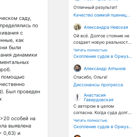
Отличный результат!
Качество озимой пшеницы 2026 год
ческом саду,
спределялись по
Александра Невская
хивания с
Ой всё. Долгое стояние не
нные, как
создает новую реальность.
они были
Морские организмы всегда
Читать полностью
вания динамики
накапливаются на судах.
Скопление судов в Ормузском проливе грозит катастрофическим распространением инвазивных видов
Ежегодно суда идут в доки
иментальных
на чистку от тех самых
Александр Алтынов
роб.
организмов. И год за
с помощью
Спасибо, Ольга!
годом, век за веком суда
чественно
Диссонансы прогресса
разносят эти самые
Q
). Был проведен
организмы по пути
Анастасия
х
Гавердовская
следования.
С автором в целом
согласна. Когда суда долго
(>20 особей на
стоят в теплой воде, на их
Читать полностью
корпусах активно
ыла выявлена
Скопление судов в Ормузском проливе грозит катастрофическим распространением инвазивных видов
накапливаются морские
 0,63) и