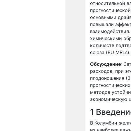
относительной в
прогностической
основными драйв
повышали эффект
взаимодействия.
химическими обра
количеств подтв
союза (
EU
MRLs
).
Обсуждение
: З
расходов, при э
плодоношения (3
прогностических
методов устойчи
экономическую ц
1 Введени
В Колумбии желтая
из наиболее важ