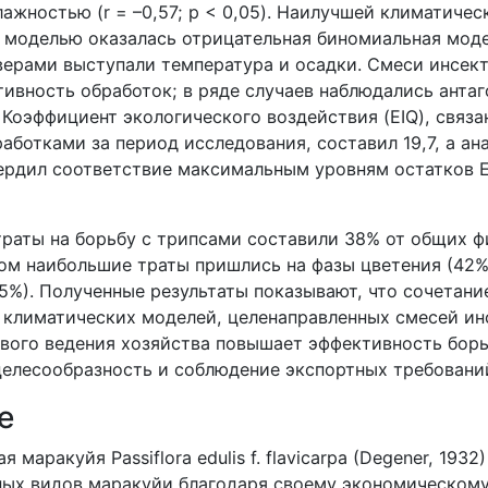
лажностью (
r
= –0,57;
p
< 0,05). Наилучшей климатичес
 моделью оказалась отрицательная биномиальная моде
ерами выступали температура и осадки. Смеси инсек
ивность обработок; в ряде случаев наблюдались анта
 Коэффициент экологического воздействия (
EIQ
), связ
ботками за период исследования, составил 19,7, а ан
ердил соответствие максимальным уровням остатков 
атраты на борьбу с трипсами составили 38% от общих 
том наибольшие траты пришлись на фазы цветения (42%
5%). Полученные результаты показывают, что сочетани
 климатических моделей, целенаправленных смесей ин
вого ведения хозяйства повышает эффективность борь
елесообразность и соблюдение экспортных требовани
е
 маракуйя Passiflora edulis f. flavicarpa (Degener, 193
ных видов маракуйи благодаря своему экономическому