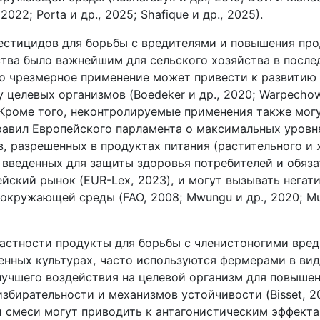
 2022; Porta и др., 2025; Shafique и др., 2025).
естицидов для борьбы с вредителями и повышения пр
ства было важнейшим для сельского хозяйства в после
ако чрезмерное применение может привести к развитию
 целевых организмов (Boedeker и др., 2020; Warpechows
. Кроме того, неконтролируемые применения также мог
авил Европейского парламента о максимальных уровн
в, разрешенных в продуктах питания (растительного и
 введенных для защиты здоровья потребителей и обяза
йский рынок (EUR-Lex, 2023), и могут вызывать негат
 окружающей среды (FAO, 2008; Mwungu и др., 2020; M
частности продукты для борьбы с членистоногими вред
енных культурах, часто используются фермерами в вид
лучшего воздействия на целевой организм для повыше
збирательности и механизмов устойчивости (Bisset, 20
ти смеси могут приводить к антагонистическим эффект