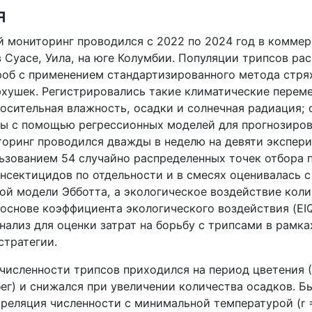
я
й мониторинг проводился с 2022 по 2024 год в коммер
 Суасе, Уила, на юге Колумбии. Популяции трипсов ра
роб с применением стандартизированного метода стря
рхушек. Регистрировались такие климатические переме
носительная влажность, осадки и солнечная радиация; 
ы с помощью регрессионных моделей для прогнозиро
торинг проводился дважды в неделю на девяти экспер
льзованием 54 случайно распределенных точек отбора п
нсектицидов по отдельности и в смесях оценивалась 
й модели Эбботта, а экологическое воздействие коли
 основе коэффициента экологического воздействия (
EI
ализ для оценки затрат на борьбу с трипсами в рамка
стратегии.
 численности трипсов приходился на период цветения 
ег) и снижался при увеличении количества осадков. Б
рреляция численности с минимальной температурой (
r
=