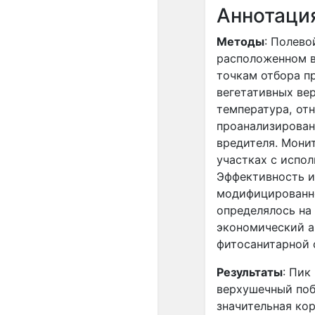
Аннотаци
Методы
: Полево
расположенном в
точкам отбора п
вегетативных ве
температура, от
проанализирован
вредителя. Мони
участках с испо
Эффективность и
модифицированно
определялось на
экономический ан
фитосанитарной 
Результаты
: Пик
верхушечный поб
значительная ко