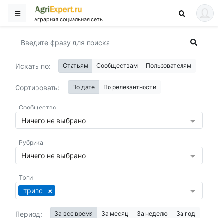
Аграрная социальная сеть
Искать по:
Статьям
Сообществам
Пользователям
Сортировать:
По дате
По релевантности
Сообщество
Ничего не выбрано
Рубрика
Ничего не выбрано
Тэги
трипс
Период:
За все время
За месяц
За неделю
За год