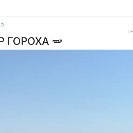
RO
Оп
 ГОРОХА 🫛