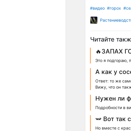
#видео
#горох
#се
Растениеводст
Читайте такж
🔥ЗАПАХ Г
Это я подгораю, 
А как у со
Ответ: то же сам
Вижу, что он так
Нужен ли ф
Подробности в ви
🫛 Вот так
Но вместе с крас