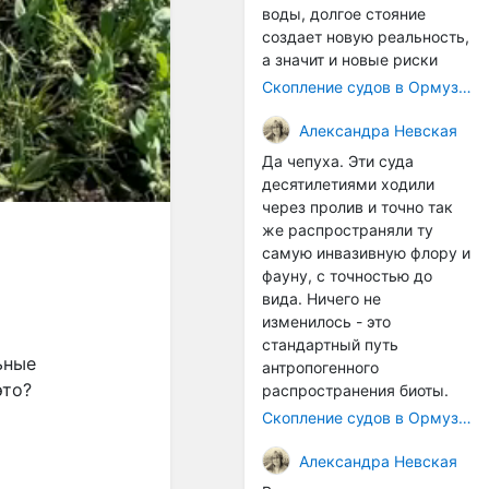
воды, долгое стояние
создает новую реальность,
а значит и новые риски
Скопление судов в Ормузском проливе грозит катастрофическим распространением инвазивных видов
Александра Невская
Да чепуха. Эти суда
десятилетиями ходили
через пролив и точно так
же распространяли ту
самую инвазивную флору и
фауну, с точностью до
вида. Ничего не
изменилось - это
стандартный путь
ьные
антропогенного
это?
распространения биоты.
Скопление судов в Ормузском проливе грозит катастрофическим распространением инвазивных видов
Александра Невская