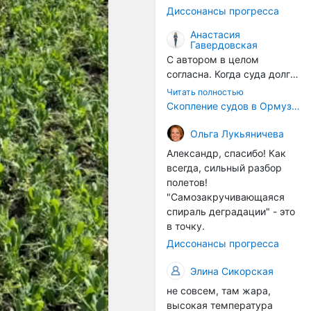
годом, век за веком суда
Диссонансы прогресса
разносят эти самые
организмы по пути
Анастасия
Гавердовская
следования.
С автором в целом
согласна. Когда суда долго
стоят в теплой воде, на их
Читать полностью
корпусах активно
Скопление судов в Ормузском проливе грозит катастрофическим распространением инвазивных видов
накапливаются морские
организмы, и потом они
Ольга Лукьяничева
могут быть перенесены в
Александр, спасибо! Как
другие регионы. Поэтому
всегда, сильный разбор
проблема вполне реальная
полетов!
— просто я бы говорила не
"Самозакручивающаяся
о неизбежной катастрофе,
спираль деградации" - это
а о повышенном риске,
в точку.
который нельзя
Диссонансы прогресса
игнорировать. А так да 👍
Элина Сикорская
не совсем, там жара,
высокая температура