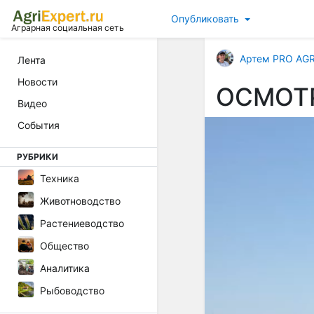
Опубликовать
Аграрная социальная сеть
Артем PRO AG
Лента
Новости
ОСМОТР
Видео
События
РУБРИКИ
Техника
Животноводство
Растениеводство
Общество
Аналитика
Рыбоводство