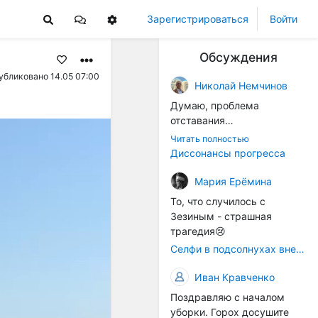
Зарегистрироваться
Войти
Обсуждения
убликовано 14.05 07:00
Николай Немчинов
Думаю, проблема
отставания
технологичности
Читать полностью
оборудования в
Диссонансы прогресса
перспективе напрямую
окажется связана с
Мария Ерёмина
кадрами. Их надо будет
То, что случилось с
все больше, чтобы
Зезиным - страшная
затыкать
трагедия😢
образовывающиеся
Селфи в подсолнухах вне закона: За проникновение на сельхозземли без разрешения хотят штрафовать
технологические дыры. И
это в рамках
Иван Кравченко
существующих реалий для
Поздравляю с началом
людей принимающих
уборки. Горох досушите
решения как раз хорошо,