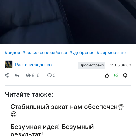
#видео
#сельское хозяйство
#удобрения
#фермерство
Растениеводство
15.05 06:00
Просмотрено
816
0
+3
Читайте также:
Стабильный закат нам обеспечен👌
😍
Безумная идея! Безумный
результат!