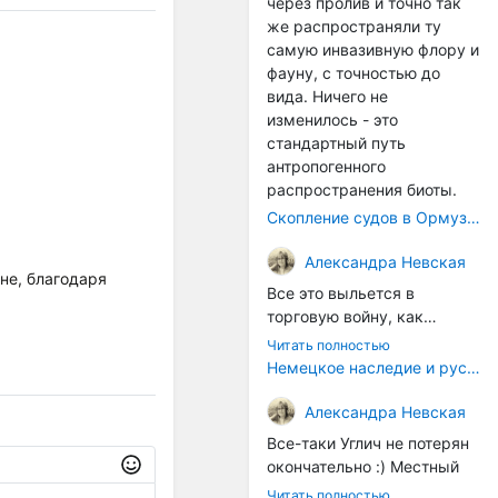
через пролив и точно так
же распространяли ту
самую инвазивную флору и
фауну, с точностью до
вида. Ничего не
изменилось - это
стандартный путь
антропогенного
распространения биоты.
Скопление судов в Ормузском проливе грозит катастрофическим распространением инвазивных видов
Александра Невская
не, благодаря
Все это выльется в
торговую войну, как
печально известная война
Читать полностью
за Адыгейский сыр. Собаки
Немецкое наследие и русский характер: история колбасного дела в Российской империи
на сене - кому это надо?
Когда региональный
Александра Невская
продукт начнут делать
Все-таки Углич не потерян
многие мастера региона, а
окончательно :) Местный
не единицы энтузиастов,
институт сыроделия
Читать полностью