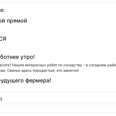
е:
ой прямой
СЯ
ботнее утро!
асота? Нашли интересных ребят по соседству - в соседнем райо
м. Свиньи здесь породистые, это заметно!
будущего фермера!
)