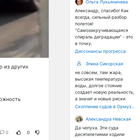
организмы, и потом они
Ольга Лукьяничева
могут быть перенесены в
Александр, спасибо! Как
другие регионы. Поэтому
всегда, сильный разбор
проблема вполне реальная
полетов!
— просто я бы говорила не
"Самозакручивающаяся
о неизбежной катастрофе,
спираль деградации" - это
а о повышенном риске,
в точку.
который нельзя
Диссонансы прогресса
игнорировать. А так да 👍
Элина Сикорская
р из других
не совсем, там жара,
высокая температура
воды, долгое стояние
создает новую реальность,
можность
а значит и новые риски
Скопление судов в Ормузском проливе грозит катастрофическим распространением инвазивных видов
Александра Невская
Да чепуха. Эти суда
0
0
десятилетиями ходили