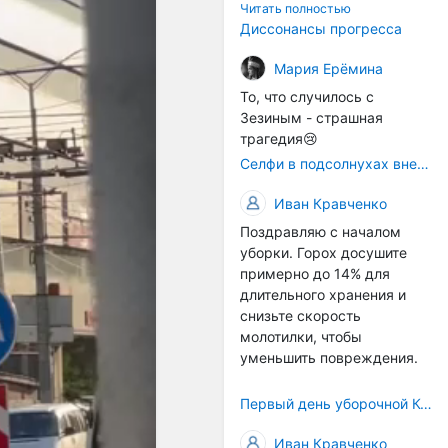
технологичности
Читать полностью
оборудования в
Диссонансы прогресса
перспективе напрямую
окажется связана с
Мария Ерёмина
кадрами. Их надо будет
То, что случилось с
все больше, чтобы
Зезиным - страшная
затыкать
трагедия😢
образовывающиеся
Селфи в подсолнухах вне закона: За проникновение на сельхозземли без разрешения хотят штрафовать
технологические дыры. И
это в рамках
Иван Кравченко
существующих реалий для
Поздравляю с началом
людей принимающих
уборки. Горох досушите
решения как раз хорошо,
примерно до 14% для
само село окажется при
длительного хранения и
деле, да и количество
снизьте скорость
задействованных в
молотилки, чтобы
сельхозпоризводстве
уменьшить повреждения.
кадров таким образом
вырастет.
Первый день уборочной Компании 2026🫡Считаю открытым.
Иван Кравченко