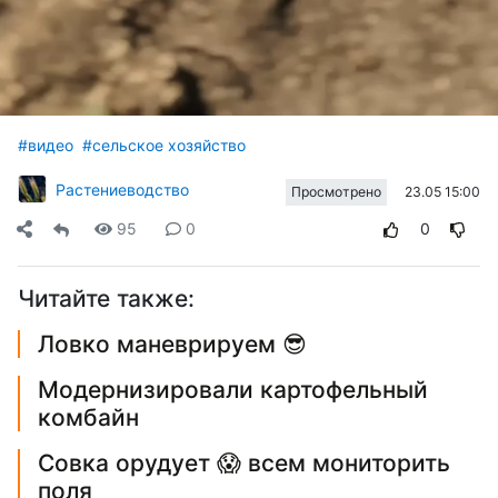
#видео
#сельское хозяйство
Растениеводство
23.05 15:00
Просмотрено
95
0
0
Читайте также:
Ловко маневрируем 😎
Модернизировали картофельный
комбайн
Совка орудует 😱 всем мониторить
поля