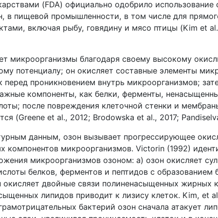
карствами (FDA) официально одобрило использование 
, в пищевой промышленности, в том числе для прямог
ами, включая рыбу, говядину и мясо птицы (Kim et al.
ет микроорганизмы благодаря своему высокому окисл
ому потенциалу; он окисляет составные элементы мик
к перед проникновением внутрь микроорганизмов; зат
важные компоненты, как белки, ферменты, ненасыщенн
лоты; после повреждения клеточной стенки и мембран
 (Greene et al., 2012; Brodowska et al., 2017; Pandiselva
турным данным, озон вызывает прогрессирующее окис
х компонентов микроорганизмов. Victorin (1992) иден
ожения микроорганизмов озоном: a) озон окисляет су
ислоты белков, ферментов и пептидов с образованием 
он окисляет двойные связи полиненасыщенных жирных к
ыщенных липидов приводит к лизису клеток. Kim, et al.
 грамотрицательных бактерий озон сначала атакует ли