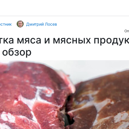
естник
Дмитрий Лосев
Оп
ка мяса и мясных проду
 обзор