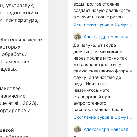
воды, долгое стояние
, ультразвук,
создает новую реальность,
а, недостатки и
а значит и новые риски
и, температура,
Скопление судов в Ормузском проливе грозит катастрофическим распространением инвазивных видов
Александра Невская
ебителей к менее
Да чепуха. Эти суда
 которых
десятилетиями ходили
е обработки
через пролив и точно так
. Применение
же распространяли ту
пищевых
самую инвазивную флору и
фауну, с точностью до
вида. Ничего не
наиболее
изменилось - это
излучение,
стандартный путь
e et al., 2023).
антропогенного
распространения биоты.
портировке и
Скопление судов в Ормузском проливе грозит катастрофическим распространением инвазивных видов
Александра Невская
ищевой