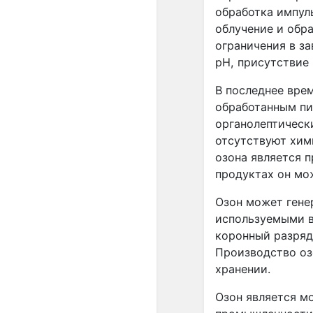
обработка импул
облучение и обр
ограничения в за
pH, присутствие
В последнее врем
обработанным пи
органолептическ
отсутствуют химич
озона является 
продуктах он мо
Озон может гене
используемыми в
коронный разряд и
Производство оз
хранении.
Озон является м