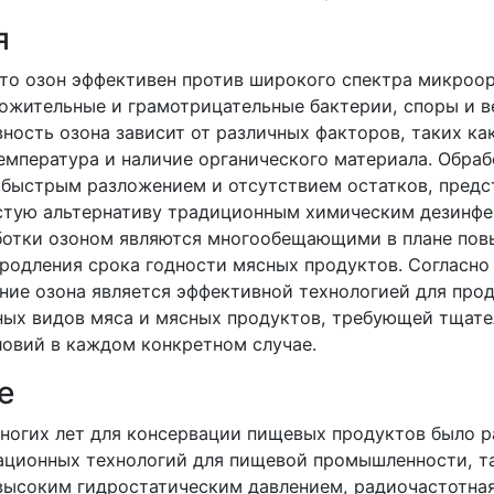
я
что озон эффективен против широкого спектра микроо
ожительные и грамотрицательные бактерии, споры и в
ность озона зависит от различных факторов, таких ка
емпература и наличие органического материала. Обраб
 быстрым разложением и отсутствием остатков, предс
стую альтернативу традиционным химическим дезинфе
ботки озоном являются многообещающими в плане по
продления срока годности мясных продуктов. Согласно
ние озона является эффективной технологией для про
ных видов мяса и мясных продуктов, требующей тщате
ловий в каждом конкретном случае.
е
ногих лет для консервации пищевых продуктов было р
ационных технологий для пищевой промышленности, т
высоким гидростатическим давлением, радиочастотная