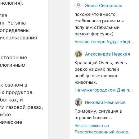
происходящих сегодня
нология).
Сегодняшние
Элина Сикорская
рынке и бизнесе.
процессов, больше
гастротуры — это
похоже что вместо
лее
напоминает судорожное
событийный,
стабильного рынка мы
ситуационное затыкание
развлекательный формат.
m, Yersinia
получим стабильный
дыр.
Его цель — показать
ь определены
ремонт форсунок)
туристу "вкусное" место,
 использования
Бензин теперь будут «бодяжить» легально: чего ждать водителям?
развлечь, дать яркие
впечатления. Это,
Александра Невская
безусловно, интересно и
осторонние
правильно, но это внешний
Красавцы! Очень, очень
налогичным
слой.
редко на днях полей
А хорошо было бы,
вообще выставляют
например, не просто
животных.
к озоном в
восстановить углицкую
На нижегородском Дне поля было очень много животных
ых продуктов.
колбасу как артефакт, а
ботках, и
вернуть сам
Николай Немчинов
и газовой фазах,
принцип: продукт как
По-моему, ситуация в
голос места
.
Многие
акже
отрасли больше
старые рецепты
мические
напоминает какие-то
Читать полностью
сохранились в архивах, у
судороги, чем
Рассогласованный консенсус
потомков мастеров, в
осмысленные действия,