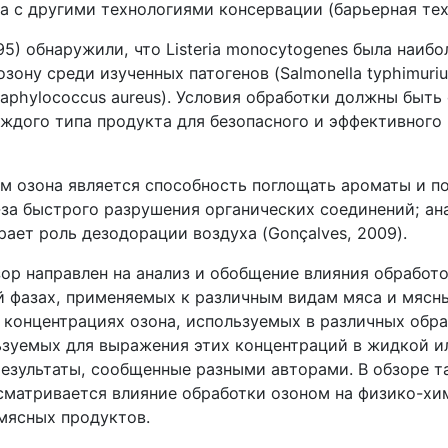
а с другими технологиями консервации (барьерная тех
1995) обнаружили, что Listeria monocytogenes была наибо
озону среди изученных патогенов (Salmonella typhimuriu
 Staphylococcus aureus). Условия обработки должны быт
аждого типа продукта для безопасного и эффективного
м озона является способность поглощать ароматы и п
з-за быстрого разрушения органических соединений; а
рает роль дезодорации воздуха (Gonçalves, 2009).
ор направлен на анализ и обобщение влияния обработо
й фазах, применяемых к различным видам мяса и мясн
 концентрациях озона, используемых в различных обра
ьзуемых для выражения этих концентраций в жидкой ил
результаты, сообщенные разными авторами. В обзоре т
сматривается влияние обработки озоном на физико-хи
мясных продуктов.