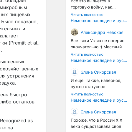
а, обладает
Все это выльется в
торговую войну, как
тимикробным
печально известная война
чных пищевых
Читать полностью
за Адыгейский сыр. Собаки
Немецкое наследие и русский характер: история колбасного дела в Российской империи
. Было показано,
на сене - кому это надо?
ительных и
Когда региональный
Александра Невская
азлагает
продукт начнут делать
Все-таки Углич не потерян
 (Premjit et al.,
многие мастера региона, а
окончательно :) Местный
.
не единицы энтузиастов,
институт сыроделия
Читать полностью
вот тогда можно подумать
делает сейчас отличные
Немецкое наследие и русский характер: история колбасного дела в Российской империи
омышленных
об этом. Пока рано, рано.
выдержанные сыры с
кохозяйственных
плесенью - хотя конечно,
Элина Сикорская
для устранения
возродить рецепты
И еще. Также, наверное,
оздуха.
углицких колбасников
нужно статусное
было бы прекрасно. Только
законодательство. В
чень быстро
Читать полностью
это сегодня дело не
Европе есть защита
Немецкое наследие и русский характер: история колбасного дела в Российской империи
-либо остатков
государства (в самом
географических указаний
лучшем случае оно могло
— пармская ветчина не
Элина Сикорская
бы возродить плановую
может производиться в
Похоже, что в России XIX
 Recognized as
экономику, а не
другом регионе. У нас это
века существовала своя
исторические ремесла,
олю за
почти не работает.