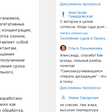
годом, век за веком суда
Диссонансы прогресса
разносят эти самые
организмы по пути
Анастасия
Гавердовская
следования.
рганизмов,
С автором в целом
егетативные
согласна. Когда суда долго
к концентрация,
стоят в теплой воде, на их
Читать полностью
отка озоном,
корпусах активно
Скопление судов в Ормузском проливе грозит катастрофическим распространением инвазивных видов
тавляет собой
накапливаются морские
организмы, и потом они
ктантам.
Ольга Лукьяничева
могут быть перенесены в
вышения
Александр, спасибо! Как
другие регионы. Поэтому
 полученным
всегда, сильный разбор
проблема вполне реальная
полетов!
дления срока
— просто я бы говорила не
"Самозакручивающаяся
льного
о неизбежной катастрофе,
спираль деградации" - это
а о повышенном риске,
в точку.
который нельзя
Диссонансы прогресса
игнорировать. А так да 👍
Элина Сикорская
азработано
аких как
не совсем, там жара,
высокая температура
 обработка,