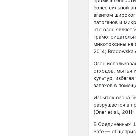
промышленности.
более сильной а
агентом широког
патогенов и микр
что озон являет
грамотрицательн
микотоксины на ф
2014; Brodowska et
Озон использова
отходов, мытья 
культур, избега
запахов в помещ
Избыток озона б
разрушается в п
(Oner et al., 2011;
В Соединенных Шт
Safe — общепризн