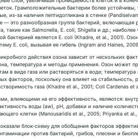
ные слои, увеличивая проницаемость клеток и в конеч
леток. Грамположительные бактерии более устойчивы,
е, из-за наличия пептидогликана в стенке (Pandiselvam 
eae — это разнообразная группа бактерий, включающая 
, такие как Salmonella, E. coli, Shigella и др.; наиболе
 бактерией является E. coli (Khadre, et al., 2001). Озо
му E. coli, вызывая ее гибель (Ingram and Haines, 2009
икробного действия озона зависит от нескольких факт
она, температура и методы применения. Озон может п
ам в виде газа или растворяться в воде; температура
ных факторов, поскольку она влияет на стабильность,
творимость газа (Khadre et al., 2001; Coll Cardenas et al
ми, влияющими на его эффективность, являются: внут
активность воды (aw), pH, добавки и наличие количест
щего клетки (Manousaridis et al., 2005; Priyanka et al.,
) показали блок-схему для обобщения факторов эффекти
нтаминации против бактерий, грибов, плесени и биопле