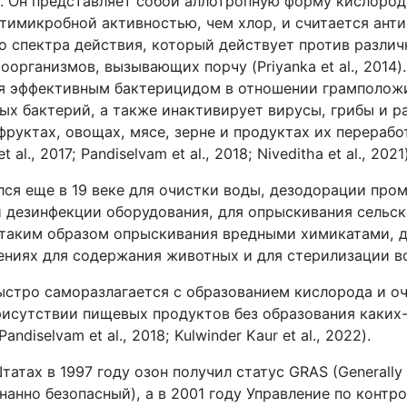
 Он представляет собой аллотропную форму кислород
нтимикробной активностью, чем хлор, и считается ан
о спектра действия, который действует против разли
оорганизмов, вызывающих порчу (Priyanka et al., 2014)
ся эффективным бактерицидом в отношении грамполож
ых бактерий, а также инактивирует вирусы, грибы и р
руктах, овощах, мясе, зерне и продуктах их переработки
 al., 2017; Pandiselvam et al., 2018; Niveditha et al., 2021)
лся еще в 19 веке для очистки воды, дезодорации пр
и дезинфекции оборудования, для опрыскивания сельс
я таким образом опрыскивания вредными химикатами, 
ениях для содержания животных и для стерилизации в
ыстро саморазлагается с образованием кислорода и о
рисутствии пищевых продуктов без образования каких
 Pandiselvam et al., 2018; Kulwinder Kaur et al., 2022).
атах в 1997 году озон получил статус GRAS (Generally
анно безопасный), а в 2001 году Управление по контр