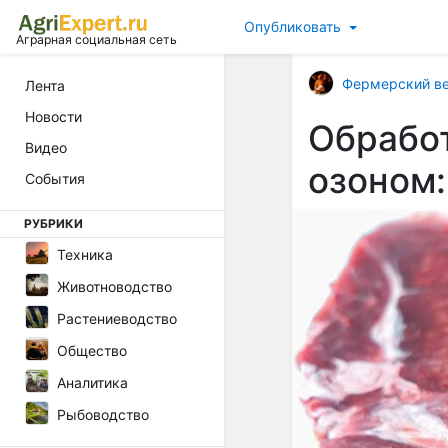
Опубликовать
Аграрная социальная сеть
Фермерский в
Лента
Новости
Обработ
Видео
озоном:
События
РУБРИКИ
Техника
Животноводство
Растениеводство
Общество
Аналитика
Рыбоводство