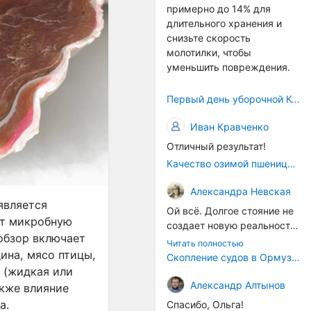
примерно до 14% для
само село окажется при
длительного хранения и
деле, да и количество
снизьте скорость
задействованных в
молотилки, чтобы
сельхозпоризводстве
уменьшить повреждения.
кадров таким образом
вырастет.
Первый день уборочной Компании 2026🫡Считаю открытым.
Иван Кравченко
Отличный результат!
Качество озимой пшеницы 2026 год
Александра Невская
является
Ой всё. Долгое стояние не
ет микробную
создает новую реальность.
обзор включает
Морские организмы всегда
Читать полностью
ина, мясо птицы,
накапливаются на судах.
Скопление судов в Ормузском проливе грозит катастрофическим распространением инвазивных видов
Ежегодно суда идут в доки
а (жидкая или
на чистку от тех самых
Александр Алтынов
акже влияние
организмов. И год за
а.
Спасибо, Ольга!