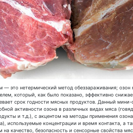
м — это нетермический метод обеззараживания; озон 
лем, который, как было показано, эффективно снижа
левает срок годности мясных продуктов. Данный мини-
бной активности озона в различных видах мяса (говяд
дукты и т.д.), с акцентом на методы применения озон
а), используемые концентрации и время контакта, а т
 на качество, безопасность и сенсорные свойства мяс