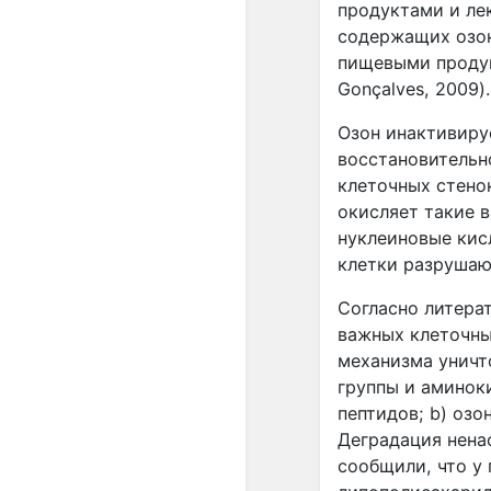
продуктами и ле
содержащих озон
пищевыми продукт
Gonçalves, 2009).
Озон инактивиру
восстановительн
клеточных стено
окисляет такие 
нуклеиновые кис
клетки разрушаются
Согласно литера
важных клеточны
механизма уничт
группы и аминок
пептидов; b) оз
Деградация ненас
сообщили, что у