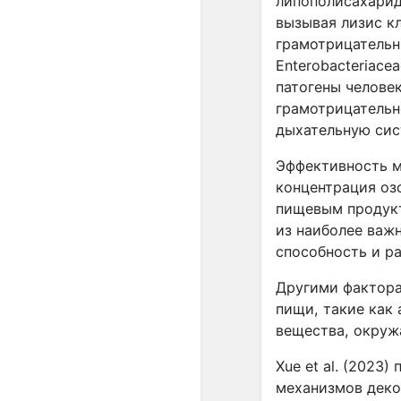
липополисахарид
вызывая лизис к
грамотрицательны
Enterobacteriac
патогены человека
грамотрицательной
дыхательную систе
Эффективность м
концентрация оз
пищевым продукт
из наиболее важ
способность и рас
Другими фактора
пищи, такие как 
вещества, окружаю
Xue et al. (2023
механизмов деко