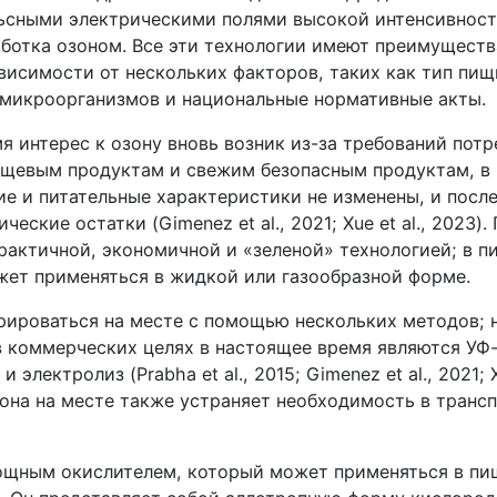
ьсными электрическими полями высокой интенсивности
аботка озоном. Все эти технологии имеют преимуществ
висимости от нескольких факторов, таких как тип пищ
 микроорганизмов и национальные нормативные акты.
я интерес к озону вновь возник из-за требований потр
щевым продуктам и свежим безопасным продуктам, в
ие и питательные характеристики не изменены, и посл
еские остатки (Gimenez et al., 2021; Xue et al., 2023)
практичной, экономичной и «зеленой» технологией; в 
жет применяться в жидкой или газообразной форме.
рироваться на месте с помощью нескольких методов; 
 коммерческих целях в настоящее время являются УФ-
 электролиз (Prabha et al., 2015; Gimenez et al., 2021; Xu
она на месте также устраняет необходимость в транс
ощным окислителем, который может применяться в п