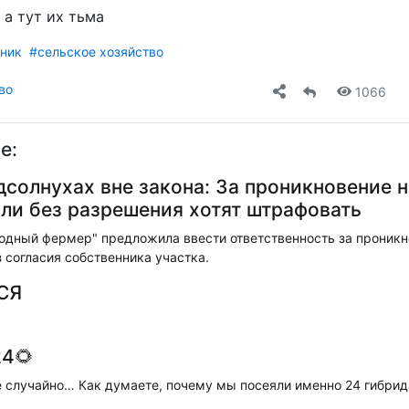
 а тут их тьма
ник
#сельское хозяйство
во
1066
е:
дсолнухах вне закона: За проникновение н
ли без разрешения хотят штрафовать
одный фермер" предложила ввести ответственность за проникн
 согласия собственника участка.
СЯ
4🌻
е случайно… Как думаете, почему мы посеяли именно 24 гибрид