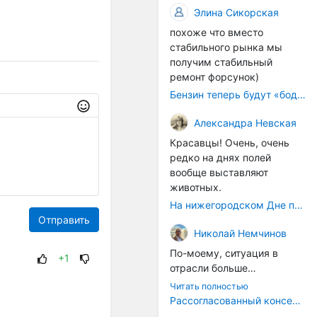
происходящих сегодня
Сегодняшние
Элина Сикорская
рынке и бизнесе.
процессов, больше
гастротуры — это
похоже что вместо
напоминает судорожное
событийный,
стабильного рынка мы
ситуационное затыкание
развлекательный формат.
получим стабильный
дыр.
Его цель — показать
ремонт форсунок)
туристу "вкусное" место,
Бензин теперь будут «бодяжить» легально: чего ждать водителям?
развлечь, дать яркие
впечатления. Это,
Александра Невская
безусловно, интересно и
правильно, но это внешний
Красавцы! Очень, очень
слой.
редко на днях полей
А хорошо было бы,
вообще выставляют
например, не просто
животных.
восстановить углицкую
На нижегородском Дне поля было очень много животных
колбасу как артефакт, а
Отправить
вернуть сам
Николай Немчинов
принцип: продукт как
По-моему, ситуация в
+1
голос места
.
Многие
отрасли больше
старые рецепты
напоминает какие-то
Читать полностью
сохранились в архивах, у
судороги, чем
Рассогласованный консенсус
потомков мастеров, в
осмысленные действия,