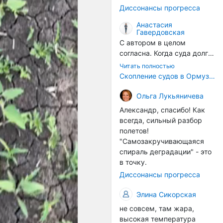
годом, век за веком суда
Диссонансы прогресса
разносят эти самые
организмы по пути
Анастасия
Гавердовская
следования.
С автором в целом
согласна. Когда суда долго
стоят в теплой воде, на их
Читать полностью
корпусах активно
Скопление судов в Ормузском проливе грозит катастрофическим распространением инвазивных видов
накапливаются морские
организмы, и потом они
Ольга Лукьяничева
могут быть перенесены в
Александр, спасибо! Как
другие регионы. Поэтому
всегда, сильный разбор
проблема вполне реальная
полетов!
— просто я бы говорила не
"Самозакручивающаяся
о неизбежной катастрофе,
спираль деградации" - это
а о повышенном риске,
в точку.
который нельзя
Диссонансы прогресса
игнорировать. А так да 👍
Элина Сикорская
не совсем, там жара,
высокая температура