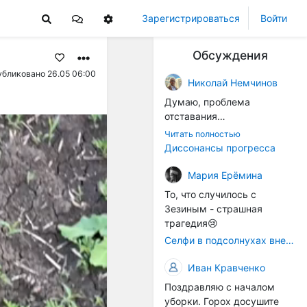
Зарегистрироваться
Войти
Обсуждения
бликовано 26.05 06:00
Николай Немчинов
Думаю, проблема
отставания
технологичности
Читать полностью
оборудования в
Диссонансы прогресса
перспективе напрямую
окажется связана с
Мария Ерёмина
кадрами. Их надо будет
То, что случилось с
все больше, чтобы
Зезиным - страшная
затыкать
трагедия😢
образовывающиеся
Селфи в подсолнухах вне закона: За проникновение на сельхозземли без разрешения хотят штрафовать
технологические дыры. И
это в рамках
Иван Кравченко
существующих реалий для
Поздравляю с началом
людей принимающих
уборки. Горох досушите
решения как раз хорошо,