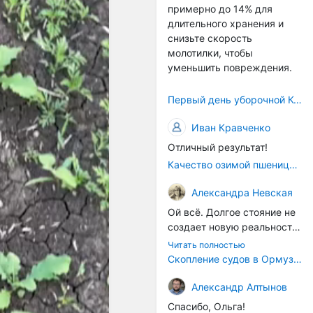
примерно до 14% для
само село окажется при
длительного хранения и
деле, да и количество
снизьте скорость
задействованных в
молотилки, чтобы
сельхозпоризводстве
уменьшить повреждения.
кадров таким образом
вырастет.
Первый день уборочной Компании 2026🫡Считаю открытым.
Иван Кравченко
Отличный результат!
Качество озимой пшеницы 2026 год
Александра Невская
Ой всё. Долгое стояние не
создает новую реальность.
Морские организмы всегда
Читать полностью
накапливаются на судах.
Скопление судов в Ормузском проливе грозит катастрофическим распространением инвазивных видов
Ежегодно суда идут в доки
на чистку от тех самых
Александр Алтынов
организмов. И год за
Спасибо, Ольга!