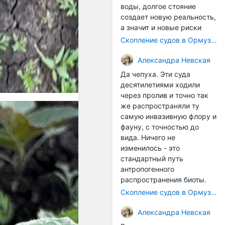
воды, долгое стояние
создает новую реальность,
а значит и новые риски
Скопление судов в Ормузском проливе грозит катастрофическим распространением инвазивных видов
Александра Невская
Да чепуха. Эти суда
десятилетиями ходили
через пролив и точно так
же распространяли ту
самую инвазивную флору и
фауну, с точностью до
вида. Ничего не
изменилось - это
стандартный путь
антропогенного
распространения биоты.
Скопление судов в Ормузском проливе грозит катастрофическим распространением инвазивных видов
Александра Невская