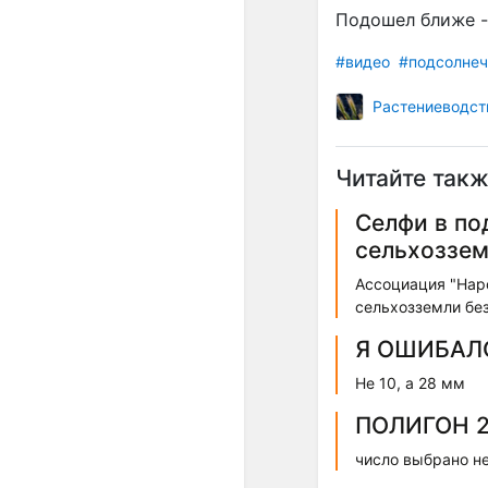
Подошел ближе -
#видео
#подсолнеч
Растениеводст
Читайте такж
Селфи в по
сельхоззем
Ассоциация "Нар
сельхозземли без
Я ОШИБАЛ
Не 10, а 28 мм
ПОЛИГОН 2
число выбрано н