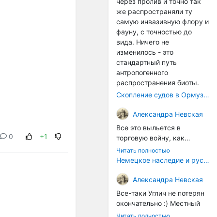
через пролив и точно так
же распространяли ту
самую инвазивную флору и
фауну, с точностью до
вида. Ничего не
изменилось - это
стандартный путь
антропогенного
распространения биоты.
Скопление судов в Ормузском проливе грозит катастрофическим распространением инвазивных видов
Александра Невская
Все это выльется в
0
+1
торговую войну, как
печально известная война
Читать полностью
за Адыгейский сыр. Собаки
Немецкое наследие и русский характер: история колбасного дела в Российской империи
на сене - кому это надо?
Когда региональный
Александра Невская
продукт начнут делать
Все-таки Углич не потерян
многие мастера региона, а
окончательно :) Местный
не единицы энтузиастов,
институт сыроделия
Читать полностью