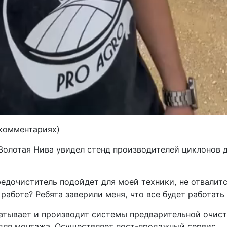
 комментариях)
Золотая Нива увидел стенд производителей циклонов д
редочиститель подойдет для моей техники, не отвалитс
работе? Ребята заверили меня, что все будет работать
атывает и производит системы предварительной очист
ля монтажа. Осуществляет пост-продажный сервис.