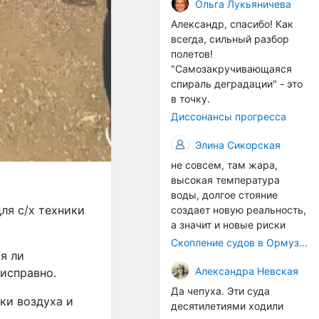
организмы, и потом они
Ольга Лукьяничева
могут быть перенесены в
Александр, спасибо! Как
другие регионы. Поэтому
всегда, сильный разбор
проблема вполне реальная
полетов!
— просто я бы говорила не
"Самозакручивающаяся
о неизбежной катастрофе,
спираль деградации" - это
а о повышенном риске,
в точку.
который нельзя
Диссонансы прогресса
игнорировать. А так да 👍
Элина Сикорская
не совсем, там жара,
высокая температура
воды, долгое стояние
ля с/х техники
создает новую реальность,
а значит и новые риски
Скопление судов в Ормузском проливе грозит катастрофическим распространением инвазивных видов
я ли
Александра Невская
 исправно.
Да чепуха. Эти суда
ки воздуха и
десятилетиями ходили