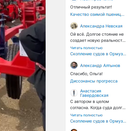
Отличный результат!
Качество озимой пшеницы 2026 год
Александра Невская
Ой всё. Долгое стояние не
создает новую реальность.
Морские организмы всегда
Читать полностью
накапливаются на судах.
Скопление судов в Ормузском проливе грозит катастрофическим распространением инвазивных видов
Ежегодно суда идут в доки
на чистку от тех самых
Александр Алтынов
организмов. И год за
Спасибо, Ольга!
годом, век за веком суда
Диссонансы прогресса
разносят эти самые
организмы по пути
Анастасия
Гавердовская
следования.
С автором в целом
согласна. Когда суда долго
стоят в теплой воде, на их
Читать полностью
корпусах активно
Скопление судов в Ормузском проливе грозит катастрофическим распространением инвазивных видов
накапливаются морские