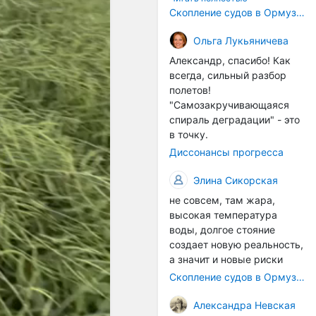
корпусах активно
Скопление судов в Ормузском проливе грозит катастрофическим распространением инвазивных видов
накапливаются морские
организмы, и потом они
Ольга Лукьяничева
могут быть перенесены в
Александр, спасибо! Как
другие регионы. Поэтому
всегда, сильный разбор
проблема вполне реальная
полетов!
— просто я бы говорила не
"Самозакручивающаяся
о неизбежной катастрофе,
спираль деградации" - это
а о повышенном риске,
в точку.
который нельзя
Диссонансы прогресса
игнорировать. А так да 👍
Элина Сикорская
не совсем, там жара,
высокая температура
воды, долгое стояние
создает новую реальность,
а значит и новые риски
Скопление судов в Ормузском проливе грозит катастрофическим распространением инвазивных видов
Александра Невская