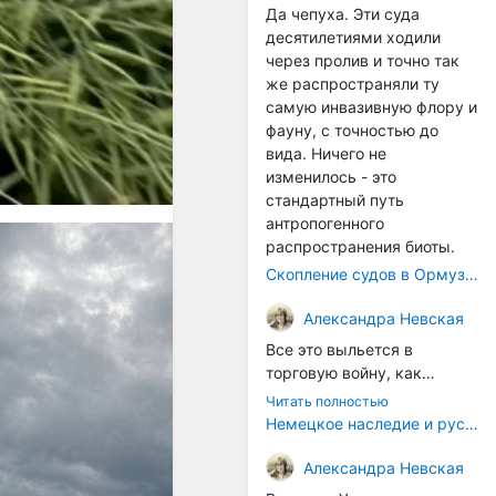
Да чепуха. Эти суда
десятилетиями ходили
через пролив и точно так
же распространяли ту
самую инвазивную флору и
фауну, с точностью до
вида. Ничего не
изменилось - это
стандартный путь
антропогенного
распространения биоты.
Скопление судов в Ормузском проливе грозит катастрофическим распространением инвазивных видов
Александра Невская
Все это выльется в
торговую войну, как
печально известная война
Читать полностью
за Адыгейский сыр. Собаки
Немецкое наследие и русский характер: история колбасного дела в Российской империи
на сене - кому это надо?
Когда региональный
Александра Невская
продукт начнут делать