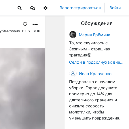
Зарегистрироваться
Войти
Обсуждения
убликовано 01.06 13:00
Мария Ерёмина
То, что случилось с
Зезиным - страшная
трагедия😢
Селфи в подсолнухах вне закона: За проникновение на сельхозземли без разрешения хотят штрафовать
Иван Кравченко
Поздравляю с началом
уборки. Горох досушите
примерно до 14% для
длительного хранения и
снизьте скорость
молотилки, чтобы
уменьшить повреждения.