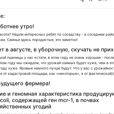
е:
ботнее утро!
асота? Нашли интересных ребят по соседству - в соседнем райо
м. Свиньи здесь породистые, это заметно!
т в августе, в уборочную, скучать не при
ой пшеницы у нас кстати, в этом году не очень хорошая - посл
лом году мы ожидали, что урожай озимых будет хуже, чем в эт
 году хуже. Яровые намного лучше будут. Что у вас с урожайно
не от кадастровой площади, как «некоторые», а от фактической))
будущего фермера!
е и геномная характеристика продуцир
 coli, содержащей ген mcr-1, в почвах
яйственных угодий