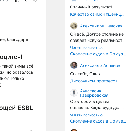
Отличный результат!
Качество озимой пшеницы 2026 год
Александра Невская
Ой всё. Долгое стояние не
не, благодаря
создает новую реальность.
Морские организмы всегда
Читать полностью
накапливаются на судах.
Скопление судов в Ормузском проливе грозит катастрофическим распространением инвазивных видов
ходится!
Ежегодно суда идут в доки
на чистку от тех самых
Александр Алтынов
е такой зимы всё
организмов. И год за
ом, но оказалось
Спасибо, Ольга!
годом, век за веком суда
стью? Только
Диссонансы прогресса
разносят эти самые
)
организмы по пути
Анастасия
Гавердовская
следования.
С автором в целом
ующей ESBL
согласна. Когда суда долго
стоят в теплой воде, на их
Читать полностью
корпусах активно
Скопление судов в Ормузском проливе грозит катастрофическим распространением инвазивных видов
накапливаются морские