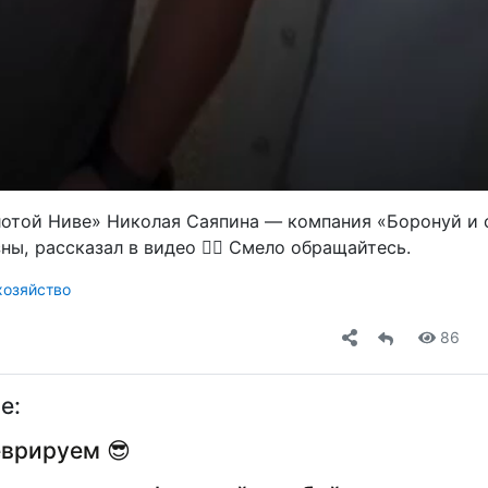
лотой Ниве» Николая Саяпина — компания «Боронуй и 
ны, рассказал в видео 👍🏻 Смело обращайтесь.
хозяйство
86
е:
врируем 😎