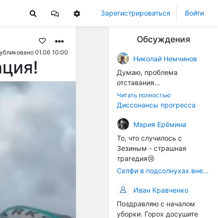
Зарегистрироваться
Войти
Обсуждения
убликовано 01.06 10:00
Николай Немчинов
ация!
Думаю, проблема
отставания
технологичности
Читать полностью
оборудования в
Диссонансы прогресса
перспективе напрямую
окажется связана с
Мария Ерёмина
кадрами. Их надо будет
То, что случилось с
все больше, чтобы
Зезиным - страшная
затыкать
трагедия😢
образовывающиеся
Селфи в подсолнухах вне закона: За проникновение на сельхозземли без разрешения хотят штрафовать
технологические дыры. И
это в рамках
Иван Кравченко
существующих реалий для
Поздравляю с началом
людей принимающих
уборки. Горох досушите
решения как раз хорошо,