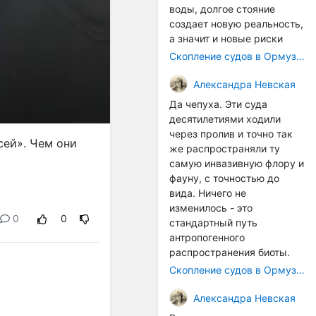
воды, долгое стояние
создает новую реальность,
а значит и новые риски
Скопление судов в Ормузском проливе грозит катастрофическим распространением инвазивных видов
Александра Невская
Да чепуха. Эти суда
десятилетиями ходили
через пролив и точно так
сей». Чем они
же распространяли ту
самую инвазивную флору и
фауну, с точностью до
вида. Ничего не
изменилось - это
0
0
стандартный путь
антропогенного
распространения биоты.
Скопление судов в Ормузском проливе грозит катастрофическим распространением инвазивных видов
Александра Невская