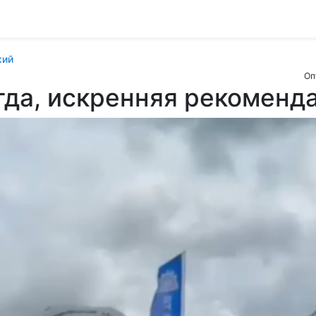
кий
Оп
гда, искренняя рекоменд