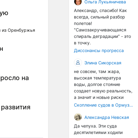
организмы, и потом они
Ольга Лукьяничева
могут быть перенесены в
Александр, спасибо! Как
вую
другие регионы. Поэтому
всегда, сильный разбор
проблема вполне реальная
полетов!
— просто я бы говорила не
"Самозакручивающаяся
я из Оренбуржья
о неизбежной катастрофе,
спираль деградации" - это
а о повышенном риске,
в точку.
который нельзя
н
Диссонансы прогресса
игнорировать. А так да 👍
Элина Сикорская
не совсем, там жара,
росло на
высокая температура
воды, долгое стояние
создает новую реальность,
а значит и новые риски
Скопление судов в Ормузском проливе грозит катастрофическим распространением инвазивных видов
 развития
Александра Невская
Да чепуха. Эти суда
десятилетиями ходили