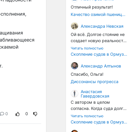
Отличный результат!
осполнения,
Качество озимой пшеницы 2026 год
Александра Невская
ращивания
Ой всё. Долгое стояние не
осабливающееся
создает новую реальность.
скаемой
Морские организмы всегда
Читать полностью
накапливаются на судах.
Скопление судов в Ормузском проливе грозит катастрофическим распространением инвазивных видов
Ежегодно суда идут в доки
на чистку от тех самых
т.
Александр Алтынов
организмов. И год за
Спасибо, Ольга!
годом, век за веком суда
Диссонансы прогресса
разносят эти самые
организмы по пути
Анастасия
Гавердовская
следования.
С автором в целом
согласна. Когда суда долго
0
0
стоят в теплой воде, на их
Читать полностью
корпусах активно
Скопление судов в Ормузском проливе грозит катастрофическим распространением инвазивных видов
накапливаются морские