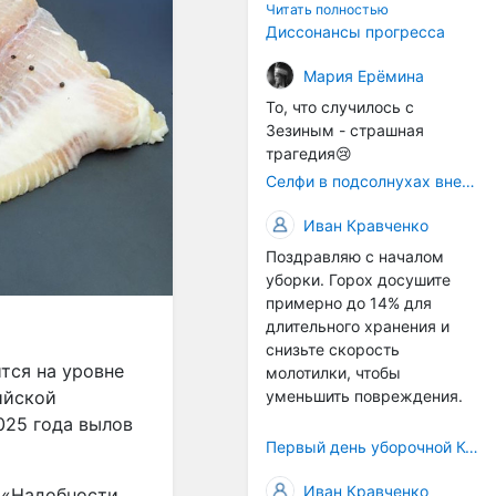
технологичности
Читать полностью
оборудования в
Диссонансы прогресса
перспективе напрямую
окажется связана с
Мария Ерёмина
кадрами. Их надо будет
То, что случилось с
все больше, чтобы
Зезиным - страшная
затыкать
трагедия😢
образовывающиеся
Селфи в подсолнухах вне закона: За проникновение на сельхозземли без разрешения хотят штрафовать
технологические дыры. И
это в рамках
Иван Кравченко
существующих реалий для
Поздравляю с началом
людей принимающих
уборки. Горох досушите
решения как раз хорошо,
примерно до 14% для
само село окажется при
длительного хранения и
деле, да и количество
снизьте скорость
задействованных в
тся на уровне
молотилки, чтобы
сельхозпоризводстве
уменьшить повреждения.
ийской
кадров таким образом
вырастет.
025 года вылов
Первый день уборочной Компании 2026🫡Считаю открытым.
Иван Кравченко
. «Надобности