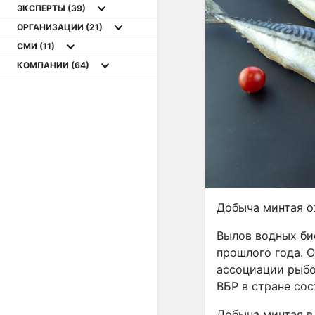
ЭКСПЕРТЫ
(39)
ОРГАНИЗАЦИИ
(21)
СМИ
(11)
КОМПАНИИ
(64)
Добыча минтая ож
Вылов водных био
прошлого года. 
ассоциации рыбо
ВБР в стране сос
Добыча минтая в 