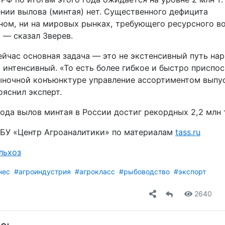
ении вылова (минтая) нет. Существенного дефицита
нном, ни на мировых рынках, требующего ресурсного в
 — сказал Зверев.
сейчас основная задача — это не экстенсивный путь на
а интенсивный. «То есть более гибкое и быстро присп
ночной конъюнктуре управление ассортиментом выпу
ояснил эксперт.
ода вылов минтая в России достиг рекордных 2,2 млн 
БУ «Центр Агроаналитики» по материалам
tass.ru
льхоз
нес
#агроиндустрия
#агрокласс
#рыбоводство
#экспорт
2640