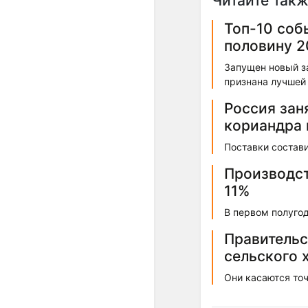
Читайте такж
Топ-10 соб
половину 2
Запущен новый з
признана лучшей 
Россия зан
кориандра 
Поставки состави
Производст
11%
В первом полугод
Правительс
сельского 
Они касаются то