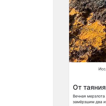
Исс
От таяния
Вечная мерзлота
замёрзшим два ил