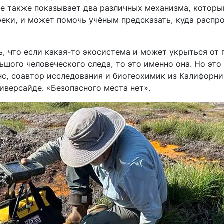
ие также показывает два различных механизма, котор
реки, и может помочь учёным предсказать, куда распр
, что если какая-то экосистема и может укрыться от 
ьшого человеческого следа, то это именно она. Но это 
нс, соавтор исследования и биогеохимик из Калифорн
иверсайде. «Безопасного места нет».