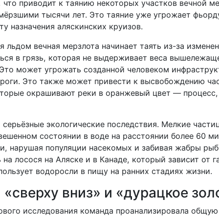
, что приводит к таянию некоторых участков вечной м
мёрзшими тысячи лет. Это таяние уже угрожает фьорд
ту назначения аляскинских круизов.
я льдом вечная мерзлота начинает таять из-за изменен
ься в грязь, которая не выдерживает веса вышележащ
 Это может угрожать созданной человеком инфраструкт
ороги. Это также может привести к высвобождению ча
оторые окрашивают реки в оранжевый цвет — процесс
 серьёзные экологические последствия. Мелкие части
вешенном состоянии в воде на расстоянии более 60 мил
и, нарушая популяции насекомых и забивая жабры рыб
 на лосося на Аляске и в Канаде, который зависит от г
пользует водоросли в пищу на ранних стадиях жизни.
«сверху вниз» и «дурацкое зол
нового исследования команда проанализировала общую