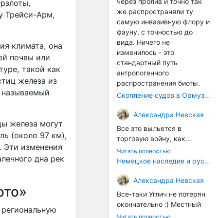
через пролив и точно так
ерзлоты,
же распространяли ту
у Трейси-Арм,
самую инвазивную флору и
фауну, с точностью до
вида. Ничего не
ия климата, она
изменилось - это
ей почвы или
стандартный путь
уре, такой как
антропогенного
стиц железа из
распространения биоты.
, называемый
Скопление судов в Ормузском проливе грозит катастрофическим распространением инвазивных видов
Александра Невская
цы железа могут
Все это выльется в
ь (около 97 км),
торговую войну, как
. Эти изменения
печально известная война
Читать полностью
алечного дна рек
за Адыгейский сыр. Собаки
Немецкое наследие и русский характер: история колбасного дела в Российской империи
на сене - кому это надо?
Когда региональный
Александра Невская
ото»
продукт начнут делать
Все-таки Углич не потерян
многие мастера региона, а
окончательно :) Местный
 региональную
не единицы энтузиастов,
институт сыроделия
Читать полностью