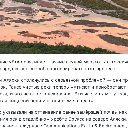
ние чётко связывает таяние вечной мерзлоты с токси
 предлагает способ прогнозировать этот процесс.
и Аляски столкнулись с серьезной проблемой — они п
ок. Ранее чистые реки теперь мутнеют и приобретают
еза, и это не просто некрасиво. Эти частицы могут за
жая пищевой цепи и экосистеме в целом .
о указывали на оттаивание ранее замёрзшей почвы ка
ния рек в отдалённом хребте Брукса на севере Аляски,
ованное в журнале
Communications
Earth
&
Environment