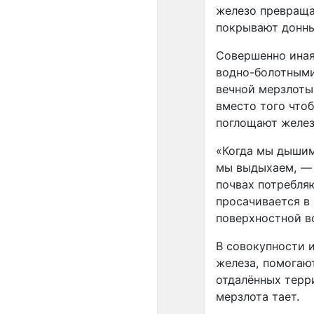
железо превраща
покрывают донны
Совершенно иная
водно-болотными
вечной мерзлоты
вместо того что
поглощают желез
«Когда мы дышим
мы выдыхаем, — 
почвах потребля
просачивается в
поверхностной в
В совокупности 
железа, помогаю
отдалённых терр
мерзлота тает.