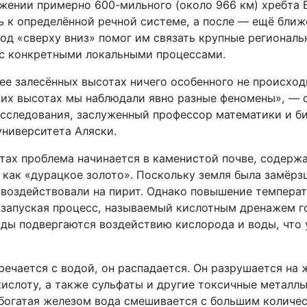
яжении примерно 600-мильного (около 966 км) хребта 
ь к определённой речной системе, а после — ещё ближ
ход «сверху вниз» помог им связать крупные региональ
с конкретными локальными процессами.
ее залесённых высотах ничего особенного не происходи
их высотах мы наблюдали явно разные феномены», — 
исследования, заслуженный профессор математики и б
университета Аляски.
тах проблема начинается в каменистой почве, содерж
 как «дурацкое золото». Поскольку земля была замёрз
е воздействовали на пирит. Однако повышение темпера
, запуская процесс, называемый кислотным дренажем г
ды подвергаются воздействию кислорода и воды, что
речается с водой, он распадается. Он разрушается на 
кислоту, а также сульфаты и другие токсичные металл
 богатая железом вода смешивается с большим количе