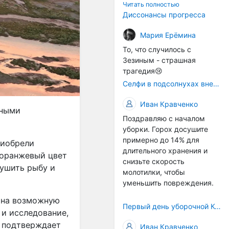
технологичности
Читать полностью
оборудования в
Диссонансы прогресса
перспективе напрямую
окажется связана с
Мария Ерёмина
кадрами. Их надо будет
То, что случилось с
все больше, чтобы
Зезиным - страшная
затыкать
трагедия😢
образовывающиеся
Селфи в подсолнухах вне закона: За проникновение на сельхозземли без разрешения хотят штрафовать
технологические дыры. И
это в рамках
Иван Кравченко
существующих реалий для
чными
Поздравляю с началом
людей принимающих
уборки. Горох досушите
решения как раз хорошо,
примерно до 14% для
само село окажется при
риобрели
длительного хранения и
деле, да и количество
 оранжевый цвет
снизьте скорость
задействованных в
душить рыбу и
молотилки, чтобы
сельхозпоризводстве
уменьшить повреждения.
кадров таким образом
вырастет.
к на возможную
Первый день уборочной Компании 2026🫡Считаю открытым.
 и исследование,
, подтверждает
Иван Кравченко