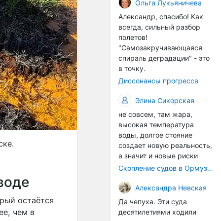
организмы, и потом они
Ольга Лукьяничева
могут быть перенесены в
Александр, спасибо! Как
другие регионы. Поэтому
всегда, сильный разбор
проблема вполне реальная
полетов!
— просто я бы говорила не
"Самозакручивающаяся
о неизбежной катастрофе,
спираль деградации" - это
а о повышенном риске,
в точку.
который нельзя
Диссонансы прогресса
игнорировать. А так да 👍
Элина Сикорская
не совсем, там жара,
высокая температура
воды, долгое стояние
ске.
создает новую реальность,
а значит и новые риски
Скопление судов в Ормузском проливе грозит катастрофическим распространением инвазивных видов
воде
Александра Невская
орый остаётся
Да чепуха. Эти суда
ее, чем в
десятилетиями ходили