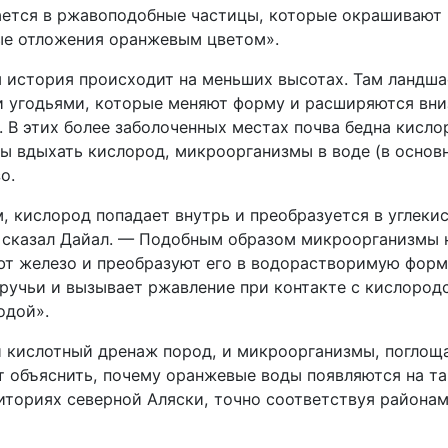
ется в ржавоподобные частицы, которые окрашивают 
е отложения оранжевым цветом».
 история происходит на меньших высотах. Там ландш
 угодьями, которые меняют форму и расширяются вни
. В этих более заболоченных местах почва бедна кисл
бы вдыхать кислород, микроорганизмы в воде (в основ
о.
, кислород попадает внутрь и преобразуется в углекис
сказал Дайал. — Подобным образом микроорганизмы 
ют железо и преобразуют его в водорастворимую форм
 ручьи и вызывает ржавление при контакте с кислоро
одой».
и кислотный дренаж пород, и микроорганизмы, погло
т объяснить, почему оранжевые воды появляются на т
иториях северной Аляски, точно соответствуя районам,