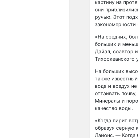
картину на прот
они приблизилис
ручью. Этот под
закономерности 
«На средних, бол
больших и меньш
Дайал, соавтор 
Тихоокеанского 
На больших высо
также известный
вода и воздух н
оттаивать почву
Минералы и поро
качество воды.
«Когда пирит вст
образуя серную 
Лайонс. — Когда