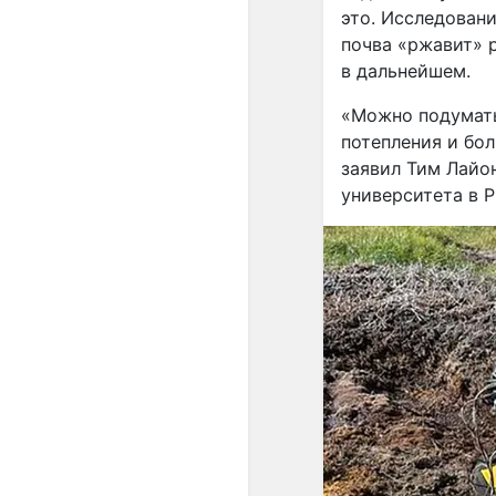
это. Исследован
почва «ржавит» 
в дальнейшем.
«Можно подумать
потепления и бол
заявил Тим Лайо
университета в Р