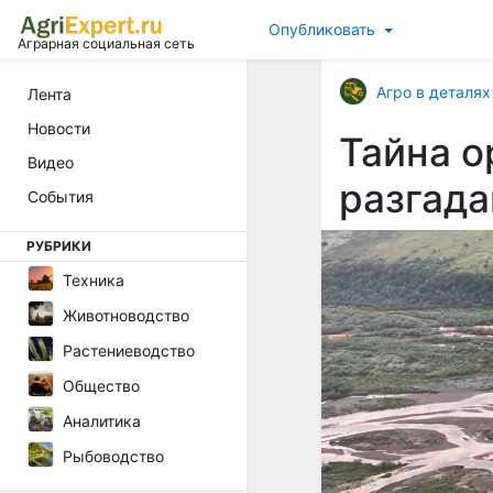
Опубликовать
Аграрная социальная сеть
Агро в деталях
Лента
Новости
Тайна о
Видео
разгада
События
РУБРИКИ
Техника
Животноводство
Растениеводство
Общество
Аналитика
Рыбоводство