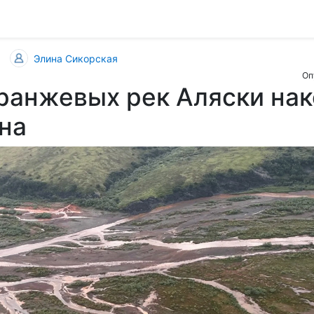
Элина Сикорская
Оп
ранжевых рек Аляски нак
на