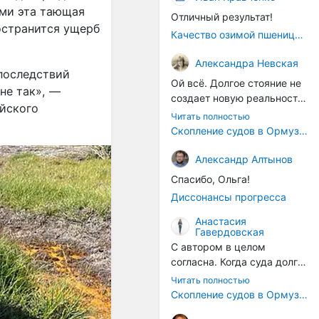
ыми эта тающая
Отличный результат!
остранится ущерб
Качество озимой пшеницы 2026 год
Александра Невская
последствий
Ой всё. Долгое стояние не
не так», —
создает новую реальность.
ийского
Морские организмы всегда
Читать полностью
накапливаются на судах.
Скопление судов в Ормузском проливе грозит катастрофическим распространением инвазивных видов
Ежегодно суда идут в доки
на чистку от тех самых
Александр Алтынов
организмов. И год за
Спасибо, Ольга!
годом, век за веком суда
Диссонансы прогресса
разносят эти самые
организмы по пути
Анастасия
Гавердовская
следования.
С автором в целом
согласна. Когда суда долго
стоят в теплой воде, на их
Читать полностью
корпусах активно
Скопление судов в Ормузском проливе грозит катастрофическим распространением инвазивных видов
накапливаются морские