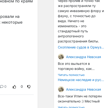
через пролив и точно так
сновном по краям
же распространяли ту
самую инвазивную флору и
фауну, с точностью до
ировали на
вида. Ничего не
: некоторые
изменилось - это
стандартный путь
антропогенного
распространения биоты.
Скопление судов в Ормузском проливе грозит катастрофическим распространением инвазивных видов
Александра Невская
Все это выльется в
торговую войну, как
печально известная война
Читать полностью
за Адыгейский сыр. Собаки
Немецкое наследие и русский характер: история колбасного дела в Российской империи
на сене - кому это надо?
0
0
Когда региональный
Александра Невская
продукт начнут делать
Все-таки Углич не потерян
многие мастера региона, а
окончательно :) Местный
не единицы энтузиастов,
институт сыроделия
Читать полностью