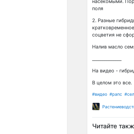
насекомыми. Пор
поля
2. Разные гибрид
кратковременное
соцветия не сфо
Налив масло сем
______________
На видео - гибри
В целом это все.
#видео
#рапс
#сел
Растениеводст
Читайте такж