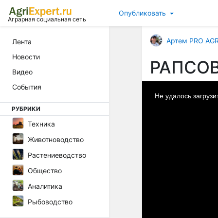
Опубликовать
Аграрная социальная сеть
Артем PRO AG
Лента
Новости
РАПСОВО
Видео
This
События
is
a
Не удалось загрузи
modal
window.
РУБРИКИ
Техника
Животноводство
Растениеводство
Общество
Аналитика
Рыбоводство