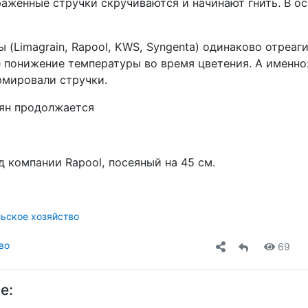
аженные стручки скручиваются и начинают гнить. В о
ы (Limagrain, Rapool, KWS, Syngenta) одинаково отреаг
 понижение температуры во время цветения. А именно
рмировали стручки.
ян продолжается
д компании Rapool, посеяный на 45 см.
ьское хозяйство
во
69
е: