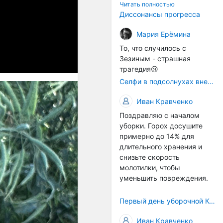
технологичности
Читать полностью
оборудования в
Диссонансы прогресса
перспективе напрямую
окажется связана с
Мария Ерёмина
кадрами. Их надо будет
То, что случилось с
все больше, чтобы
Зезиным - страшная
затыкать
трагедия😢
образовывающиеся
Селфи в подсолнухах вне закона: За проникновение на сельхозземли без разрешения хотят штрафовать
технологические дыры. И
это в рамках
Иван Кравченко
существующих реалий для
Поздравляю с началом
людей принимающих
уборки. Горох досушите
решения как раз хорошо,
примерно до 14% для
само село окажется при
длительного хранения и
деле, да и количество
снизьте скорость
задействованных в
молотилки, чтобы
сельхозпоризводстве
уменьшить повреждения.
кадров таким образом
вырастет.
Первый день уборочной Компании 2026🫡Считаю открытым.
Иван Кравченко