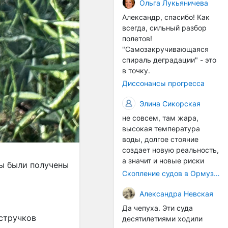
организмы, и потом они
Ольга Лукьяничева
могут быть перенесены в
Александр, спасибо! Как
другие регионы. Поэтому
всегда, сильный разбор
проблема вполне реальная
полетов!
— просто я бы говорила не
"Самозакручивающаяся
о неизбежной катастрофе,
спираль деградации" - это
а о повышенном риске,
в точку.
который нельзя
Диссонансы прогресса
игнорировать. А так да 👍
Элина Сикорская
не совсем, там жара,
высокая температура
воды, долгое стояние
создает новую реальность,
а значит и новые риски
ды были получены
Скопление судов в Ормузском проливе грозит катастрофическим распространением инвазивных видов
Александра Невская
Да чепуха. Эти суда
 стручков
десятилетиями ходили