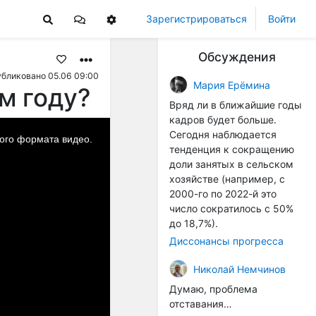
Зарегистрироваться
Войти
Обсуждения
бликовано 05.06 09:00
Мария Ерёмина
м году?
Вряд ли в ближайшие годы
кадров будет больше.
Сегодня наблюдается
мого формата видео.
тенденция к сокращению
доли занятых в сельском
хозяйстве (например, с
2000-го по 2022-й это
число сократилось с 50%
до 18,7%).
Диссонансы прогресса
Николай Немчинов
Думаю, проблема
отставания