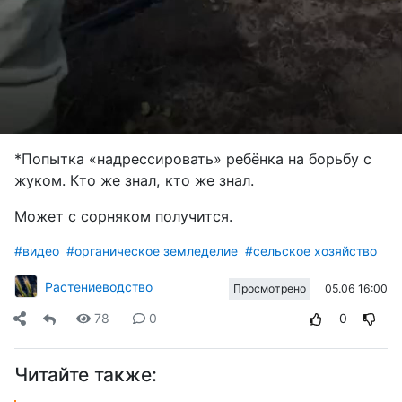
*Попытка «надрессировать» ребёнка на борьбу с
жуком. Кто же знал, кто же знал.
Может с сорняком получится.
#видео
#органическое земледелие
#сельское хозяйство
Растениеводство
05.06 16:00
Просмотрено
78
0
0
Читайте также: