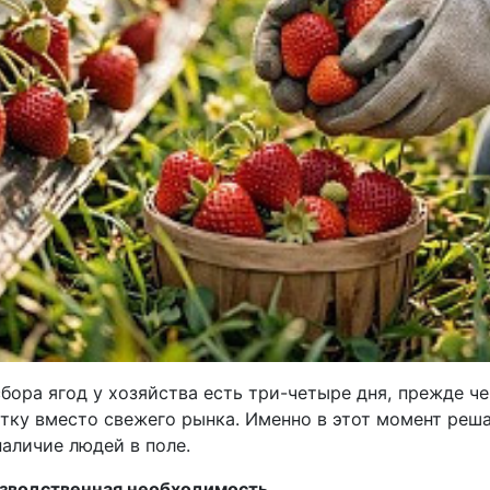
сбора ягод у хозяйства есть три-четыре дня, прежде ч
отку вместо свежего рынка. Именно в этот момент реш
наличие людей в поле.
изводственная необходимость