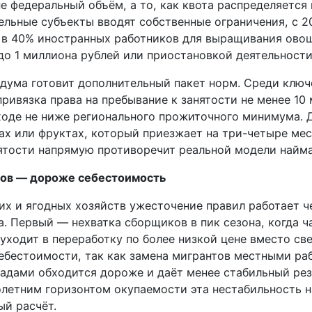
е федеральный объём, а то, как квота распределяется
ельные субъекты вводят собственные ограничения, с 2
 в 40% иностранных работников для выращивания овощ
до 1 миллиона рублей или приостановкой деятельности
сдума готовит дополнительный пакет норм. Среди клю
ивязка права на пребывание к занятости не менее 10 
ходе не ниже регионального прожиточного минимума. 
дах или фруктах, который приезжает на три-четыре мес
нятости напрямую противоречит реальной модели найма
ов — дороже себестоимость
их и ягодных хозяйств ужесточение правил работает ч
а. Первый — нехватка сборщиков в пик сезона, когда 
уходит в переработку по более низкой цене вместо св
ебестоимости, так как замена мигрантов местными ра
адами обходится дороже и даёт менее стабильный резу
олетним горизонтом окупаемости эта нестабильность 
ый расчёт.