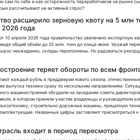
ю сам по себе и как осторожность переработчиков на рынке сы
орые рассчитывают на активный спрос?
тво расширило зерновую квоту на 5 млн т
 2026 года
т 10 апреля 2026 года правительство увеличило экспортную кв
доведя общий объём до 25 млн. тонн до конца июня. Урожай пере
ырос неожиданно, склады переполнены. Но радоваться рекор
строение теряет обороты по всем фронт
итают каждый рубль в преддверии нового сезона, отечественны
ие выпуска техники сразу по нескольким направлениям. Ситуа
ного машиностроения обсудили на заседании совета директоро
июля, в котором приняли участие владельцы и руководители ко
ьхозтехнику, строительно-дорожные машины, прицепную техн
комплектующие. Названные цифры заставляют присмотреться к
трасль входит в период пересмотра