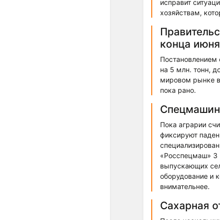
исправит ситуаци
хозяйствам, кот
Правительс
конца июня
Постановлением о
на 5 млн. тонн, 
мировом рынке в
пока рано.
Спецмашино
Пока аграрии сч
фиксируют паден
специализирован
«Росспецмаш» 3 
выпускающих сел
оборудование и 
внимательнее.
Сахарная о