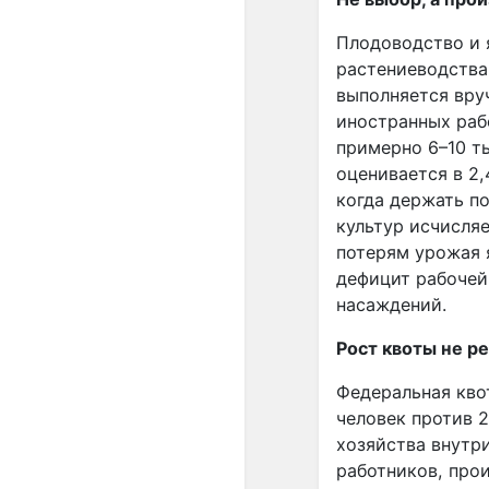
Плодоводство и 
растениеводства,
выполняется вру
иностранных рабо
примерно 6–10 т
оценивается в 2,
когда держать п
культур исчисля
потерям урожая 
дефицит рабочей
насаждений.
Рост квоты не р
Федеральная кво
человек против 2
хозяйства внутр
работников, про