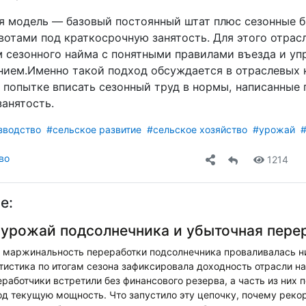
я модель — базовый постоянный штат плюс сезонные б
отами под краткосрочную занятость. Для этого отрас
 сезонного найма с понятными правилами въезда и у
ием.Именно такой подход обсуждается в отраслевых
а попытке вписать сезонный труд в нормы, написанные 
занятость.
зводство
#сельское развитие
#сельское хозяйство
#урожай
во
1214
е:
урожай подсолнечника и убыточная пере
а маржинальность переработки подсолнечника проваливалась н
истика по итогам сезона зафиксировала доходность отрасли на
работчики встретили без финансового резерва, а часть из них
од текущую мощность. Что запустило эту цепочку, почему рек