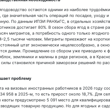
ягодоводство остаются одними из наиболее трудоёмк
 где значительная часть операций по посадке, уходу и
чную. По данным ИПЭИ РАНХиГС, в отдельных хозяйств
тников достигает 80%. В сезон сбора ягод в стране р
ысяч мигрантов, а потребность одного только ягодного
4–2,5 тысячи человек. Мигранты приезжают на коротки
остоянный штат экономически нецелесообразно, а окно
ется днями. Промедление со сбором уже приводило к
яблок, земляники и малины в ряде регионов, а в Красн
 силы становился причиной заморозки решений по ра
ешает проблему
та на визовых иностранных работников в 2026 году со
34 958 в 2025-м, то есть прирост около 18,7%. Для се
и квоты предусмотрено 5 091 место для квалифициров
изводящих товарную продукцию. Но для ягодных и сад