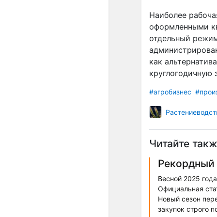
Наиболее рабоча
оформленными кв
отдельный режим
администрирован
как альтернатив
круглогодичную 
#агробизнес
#прои
Растениеводст
Читайте такж
Рекордный 
Весной 2025 год
Официальная стат
Новый сезон пере
закупок строго п