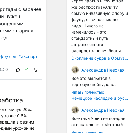
через пролив и точно так
же распространяли ту
ригады с заранее
самую инвазивную флору и
ли нужен
фауну, с точностью до
прощённым
вида. Ничего не
 комментариях
изменилось - это
под
стандартный путь
антропогенного
распространения биоты.
#фрукты
#экспорт
Скопление судов в Ормузском проливе грозит катастрофическим распространением инвазивных видов
0
+1
Александра Невская
Все это выльется в
торговую войну, как
печально известная война
Читать полностью
за Адыгейский сыр. Собаки
Немецкое наследие и русский характер: история колбасного дела в Российской империи
работка
на сене - кому это надо?
иже минус 20%.
Когда региональный
Александра Невская
 уровне 0,8%.
продукт начнут делать
Все-таки Углич не потерян
 перешла в режим
многие мастера региона, а
окончательно :) Местный
ордный урожай не
не единицы энтузиастов,
институт сыроделия
Читать полностью