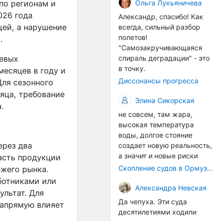
организмы, и потом они
Ольга Лукьяничева
 по регионам и
могут быть перенесены в
026 года
Александр, спасибо! Как
другие регионы. Поэтому
ей, а нарушение
всегда, сильный разбор
проблема вполне реальная
полетов!
.
— просто я бы говорила не
"Самозакручивающаяся
о неизбежной катастрофе,
чевых
спираль деградации" - это
а о повышенном риске,
в точку.
месяцев в году и
который нельзя
Диссонансы прогресса
Для сезонного
игнорировать. А так да 👍
яца, требование
Элина Сикорская
.
не совсем, там жара,
высокая температура
воды, долгое стояние
ерез два
создает новую реальность,
а значит и новые риски
часть продукции
Скопление судов в Ормузском проливе грозит катастрофическим распространением инвазивных видов
ежего рынка.
ботниками или
Александра Невская
льтат. Для
Да чепуха. Эти суда
напрямую влияет
десятилетиями ходили