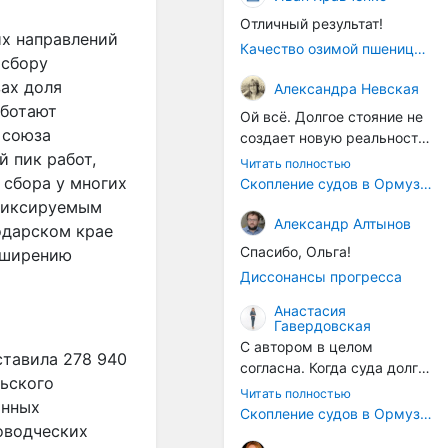
Отличный результат!
их направлений
Качество озимой пшеницы 2026 год
 сбору
ах доля
Александра Невская
аботают
Ой всё. Долгое стояние не
 союза
создает новую реальность.
й пик работ,
Морские организмы всегда
Читать полностью
накапливаются на судах.
 сбора у многих
Скопление судов в Ормузском проливе грозит катастрофическим распространением инвазивных видов
Ежегодно суда идут в доки
 фиксируемым
на чистку от тех самых
Александр Алтынов
одарском крае
организмов. И год за
Спасибо, Ольга!
сширению
годом, век за веком суда
Диссонансы прогресса
разносят эти самые
организмы по пути
Анастасия
Гавердовская
следования.
С автором в целом
ставила 278 940
согласна. Когда суда долго
льского
стоят в теплой воде, на их
Читать полностью
анных
корпусах активно
Скопление судов в Ормузском проливе грозит катастрофическим распространением инвазивных видов
оводческих
накапливаются морские