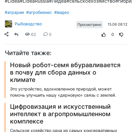
#Lidea#LideaRussia#Лидеа#сельскоехозяйство#гибр
#аграрии
#агробизнес
#видео
Рыбоводство
15.06 08:12
Просмотрено
62
0
0
Читайте также:
Новый робот-семя вбуравливается
в почву для сбора данных о
климате
Это устройство, вдохновленное природой, может
помочь улучшить нашу «дерновую» связь с землей.
Цифровизация и искусственный
интеллект в агропромышленном
комплексе
Сельское хозяйство одна из самых консервативных