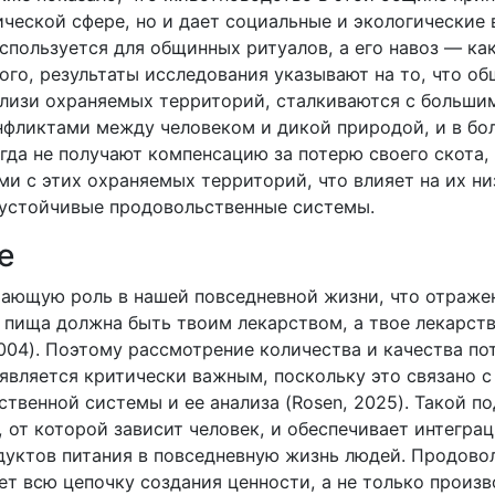
ической сфере, но и дает социальные и экологические 
спользуется для общинных ритуалов, а его навоз — ка
ого, результаты исследования указывают на то, что о
изи охраняемых территорий, сталкиваются с больши
нфликтами между человеком и дикой природой, и в бо
огда не получают компенсацию за потерю своего скота
и с этих охраняемых территорий, что влияет на их н
 устойчивые продовольственные системы.
е
ающую роль в нашей повседневной жизни, что отраже
я пища должна быть твоим лекарством, а твое лекарст
2004). Поэтому рассмотрение количества и качества п
является критически важным, поскольку это связано 
ственной системы и ее анализа (Rosen, 2025). Такой 
 от которой зависит человек, и обеспечивает интегра
дуктов питания в повседневную жизнь людей. Продово
ет всю цепочку создания ценности, а не только произ