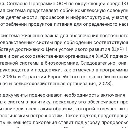
ия. Согласно Программе ООН по окружающей среде (Ю
ая система представляет собой комплексную совокупн
ов деятельности, процессов и инфраструктуры, участ
потреблении продуктов питания для определенного нас
 система жизненно важна для обеспечения постоянног
овольственных систем при соблюдении соответствую
ствуя достижению Цели устойчивого развития (ЦУР) 1:
ая и сельскохозяйственная организация (ФАО) подчер
твенной системы в биоэкономике. Следовательно, она
 руководства и поддержки, как отмечено в программн
 2030» и Стратегии Европейского союза по биоэконом
ная и сельскохозяйственная организация, 2023).
 документы подчеркивают необходимость включения
ых систем в политику, поскольку это обеспечивает п
питание для всех таким образом, который отвечает эк
ологическим потребностям. Такой подход предотвраща
сть нынешнего поколения ставит под угрозу продоволь