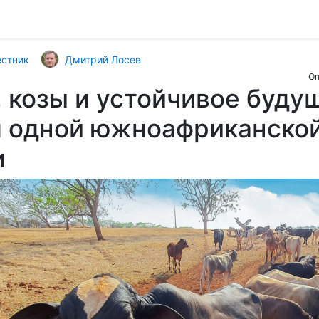
естник
Дмитрий Лосев
Оп
 козы и устойчивое буду
я одной южноафриканско
и