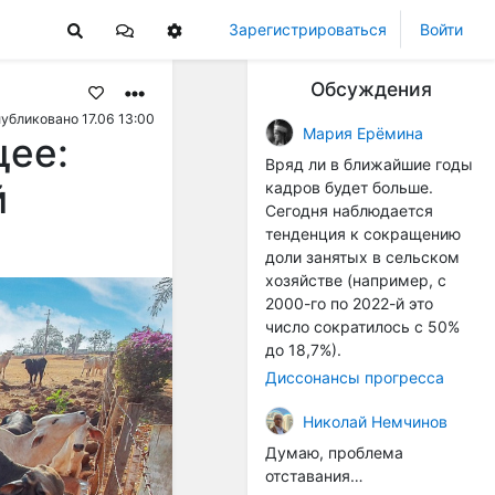
Зарегистрироваться
Войти
Обсуждения
убликовано 17.06 13:00
Мария Ерёмина
щее:
Вряд ли в ближайшие годы
й
кадров будет больше.
Сегодня наблюдается
тенденция к сокращению
доли занятых в сельском
хозяйстве (например, с
2000-го по 2022-й это
число сократилось с 50%
до 18,7%).
Диссонансы прогресса
Николай Немчинов
Думаю, проблема
отставания