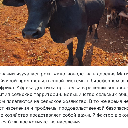
овании изучалась роль животноводства в деревне Мати
йчивой продовольственной системы в биосферном за
фрика. Африка достигла прогресса в решении вопросо
вития сельских территорий. Большинство сельских об
м полагаются на сельское хозяйство. В то же время н
ст населения и проблемы продовольственной безопасн
ое хозяйство представляет собой важный фактор в эко
тся большое количество населения.