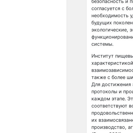
безопасность и 
согласуется с б
необходимость у
будущих поколени
экологические, 
функционировани
системы.
Институт пищевы
характеристикой
взаимозависимос
также с более ш
Для достижения 
протоколы и про
каждом этапе. Э
соответствуют в
продовольственн
их взаимосвязан
производство, а