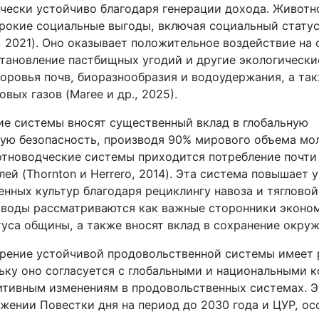
чески устойчиво благодаря генерации дохода. Животн
рокие социальные выгоды, включая социальный статус
a, 2021). Оно оказывает положительное воздействие н
становление пастбищных угодий и другие экологически
доровья почв, биоразнообразия и водоудержания, а та
вых газов (Maree и др., 2025).
е системы вносят существенный вклад в глобальную
ую безопасность, производя 90% мирового объема мол
отноводческие системы приходится потребление почти
ей (Thornton и Herrero, 2014). Эта система повышает
енных культур благодаря рециклингу навоза и тягловой
воды рассматриваются как важные сторонники эконо
туса общины, а также вносят вклад в сохранение окру
дрение устойчивой продовольственной системы имее
льку оно согласуется с глобальными и национальными 
итивным изменениям в продовольственных системах. Э
жении Повестки дня на период до 2030 года и ЦУР, ос