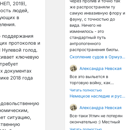
через пролив и точно так
НЕП, 2019),
же распространяли ту
ость людей,
самую инвазивную флору и
вующих в
фауну, с точностью до
еления.
вида. Ничего не
изменилось - это
о поддержания
стандартный путь
щих протоколов и
антропогенного
распространения биоты.
 Нулевой голод.
кивает ключевую
Скопление судов в Ормузском проливе грозит катастрофическим распространением инвазивных видов
 требует
Александра Невская
ых документах
Все это выльется в
ике 2018 года
торговую войну, как
печально известная война
Читать полностью
за Адыгейский сыр. Собаки
Немецкое наследие и русский характер: история колбасного дела в Российской империи
на сене - кому это надо?
родовольственную
Когда региональный
Александра Невская
ономическим,
продукт начнут делать
Все-таки Углич не потерян
ет ситуацию,
многие мастера региона, а
окончательно :) Местный
ственную
не единицы энтузиастов,
институт сыроделия
Читать полностью