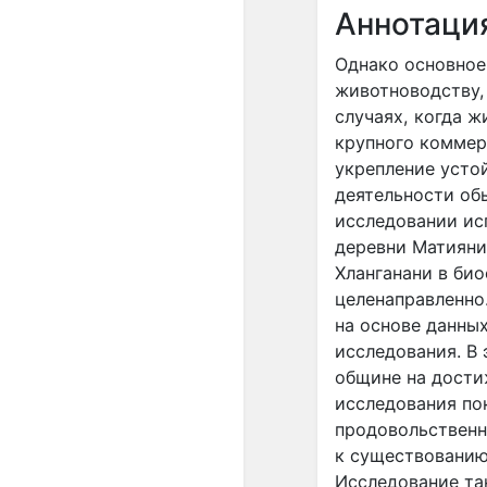
Аннотаци
Однако основное
животноводству,
случаях, когда 
крупного коммер
укрепление усто
деятельности об
исследовании ис
деревни Матияни
Хланганани в би
целенаправленно
на основе данны
исследования. В
общине на дости
исследования по
продовольственн
к существованию
Исследование та