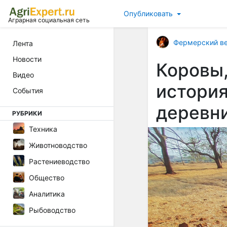
Опубликовать
Аграрная социальная сеть
Фермерский в
Лента
Новости
Коровы,
Видео
истори
События
деревн
РУБРИКИ
Техника
Животноводство
Растениеводство
Общество
Аналитика
Рыбоводство