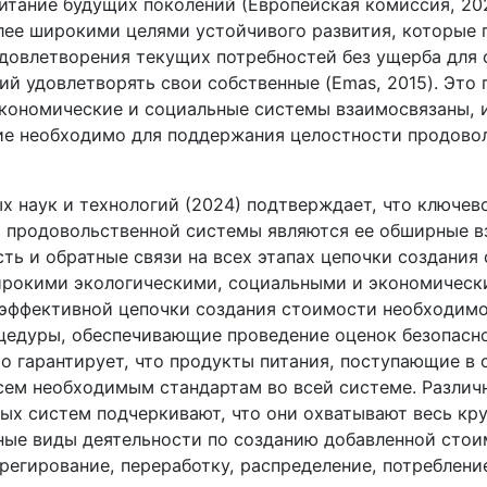
питание будущих поколений (Европейская комиссия, 202
олее широкими целями устойчивого развития, которые
довлетворения текущих потребностей без ущерба для 
й удовлетворять свои собственные (Emas, 2015). Это 
экономические и социальные системы взаимосвязаны, 
е необходимо для поддержания целостности продово
х наук и технологий (2024) подтверждает, что ключев
 продовольственной системы являются ее обширные в
ть и обратные связи на всех этапах цепочки создания 
ирокими экологическими, социальными и экономическ
эффективной цепочки создания стоимости необходим
цедуры, обеспечивающие проведение оценок безопасно
то гарантирует, что продукты питания, поступающие в 
сем необходимым стандартам во всей системе. Различ
ых систем подчеркивают, что они охватывают весь кру
ные виды деятельности по созданию добавленной стои
грегирование, переработку, распределение, потреблени