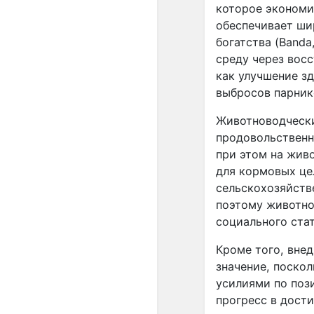
которое экономи
обеспечивает ши
богатства (Band
среду через вос
как улучшение з
выбросов парнико
Животноводчески
продовольственн
при этом на жив
для кормовых цел
сельскохозяйств
поэтому животно
социального ста
Кроме того, вне
значение, поско
усилиями по поз
прогресс в дости