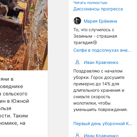
технологичности
Читать полностью
оборудования в
Диссонансы прогресса
перспективе напрямую
окажется связана с
Мария Ерёмина
кадрами. Их надо будет
То, что случилось с
все больше, чтобы
Зезиным - страшная
затыкать
трагедия😢
образовывающиеся
Селфи в подсолнухах вне закона: За проникновение на сельхозземли без разрешения хотят штрафовать
технологические дыры. И
это в рамках
Иван Кравченко
существующих реалий для
Поздравляю с началом
людей принимающих
уборки. Горох досушите
решения как раз хорошо,
яни в
примерно до 14% для
само село окажется при
поведнике
длительного хранения и
деле, да и количество
в сельского
снизьте скорость
задействованных в
щин в Южной
молотилки, чтобы
сельхозпоризводстве
ельзя
уменьшить повреждения.
кадров таким образом
ости. Таким
вырастет.
номике, на
Первый день уборочной Компании 2026🫡Считаю открытым.
Иван Кравченко