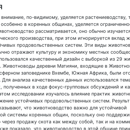
я
 внимание, по-видимому, уделяется растениеводству, т
 особенно в коренных общинах, уделяется ограниченное
животноводство рассматривается, оно обычно изучаетс
ческого производства, при этом игнорируется вклад 
йчивых продовольственных систем. Эти виды животно
ычно отражают культуру и экономику местных сообщес
пользовался качественный дизайн с выборкой из 29 ж
. Животноводы деревни Матияни, входящие в Животн
осферном заповеднике Вхембе, Южная Африка, были от
. Для анализа качественных данных использовался тем
х, полученных в ходе фокус-групповых обсуждений и к
 этом исследовании изучалось влияние практик животн
жение устойчивых продовольственных систем. Резуль
казывают, что животноводство важно для устойчивой
ой системы коренных общин, поскольку оно поддержи
 через продажу скота как между собой, так и на комм
кже показало, что животноводство в этой общине прин