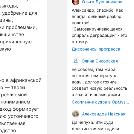
организмы, и потом они
Ольга Лукьяничева
выгоды,
могут быть перенесены в
Александр, спасибо! Как
к удобрение для
другие регионы. Поэтому
всегда, сильный разбор
бщины,
проблема вполне реальная
полетов!
— просто я бы говорила не
ми проблемами,
"Самозакручивающаяся
о неизбежной катастрофе,
льшинстве
спираль деградации" - это
а о повышенном риске,
, причиненную
в точку.
который нельзя
изкую
Диссонансы прогресса
игнорировать. А так да 👍
Элина Сикорская
не совсем, там жара,
высокая температура
но в африканской
воды, долгое стояние
во — твоей
создает новую реальность,
отребляемой
а значит и новые риски
с пониманием
Скопление судов в Ормузском проливе грозит катастрофическим распространением инвазивных видов
подход формирует
Александра Невская
цию устойчивого
Да чепуха. Эти суда
льственная
десятилетиями ходили
водство