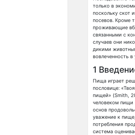
только в эконом
поскольку скот и
посевов. Кроме т
проживающие вбл
связанными с ко
случаев они ник
дикими животным
вовлеченность в
1 Введени
Пища играет реш
пословице: «Тво
пищей» (Smith, 
человеком пищи 
основ продоволь
уважение к пище,
потребления про
система оценива