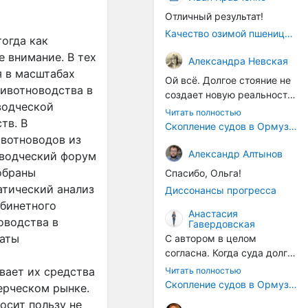
Отличный результат!
Качество озимой пшеницы 2026 год
огда как
 внимание. В тех
Александра Невская
я в масштабах
Ой всё. Долгое стояние не
животноводства в
создает новую реальность.
водческой
Морские организмы всегда
Читать полностью
тв. В
накапливаются на судах.
Скопление судов в Ормузском проливе грозит катастрофическим распространением инвазивных видов
Ежегодно суда идут в доки
ивотноводов из
на чистку от тех самых
Александр Алтынов
оводческий форум
организмов. И год за
обраны
Спасибо, Ольга!
годом, век за веком суда
атический анализ
Диссонансы прогресса
разносят эти самые
абинетного
организмы по пути
Анастасия
оводства в
Гавердовская
следования.
таты
С автором в целом
согласна. Когда суда долго
стоят в теплой воде, на их
вает их средства
Читать полностью
корпусах активно
Скопление судов в Ормузском проливе грозит катастрофическим распространением инвазивных видов
ерческом рынке.
накапливаются морские
осит пользу не