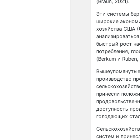
(Braun, 2021).
Эти системы бер
широкие экономи
хозяйства США (
анализироваться 
быстрый рост на
потребления, гл
(Berkum и Ruben, 
Вышеупомянутые 
производство пр
сельскохозяйств
принесли положи
продовольственны
доступность про
голодающих стало
Сельскохозяйств
систем и принес