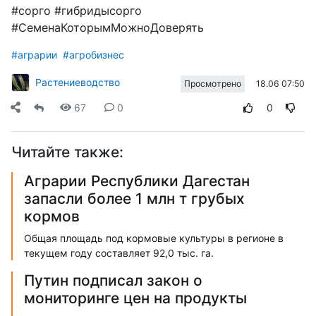
#сорго #гибридысорго
#СеменаКоторымМожноДоверять
#аграрии
#агробизнес
Растениеводство
18.06 07:50
Просмотрено
67
0
0
Читайте также:
Аграрии Республики Дагестан
запасли более 1 млн т грубых
кормов
Общая площадь под кормовые культуры в регионе в
текущем году составляет 92,0 тыс. га.
Путин подписал закон о
мониторинге цен на продукты