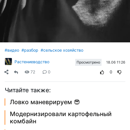
#видео
#разбор
#сельское хозяйство
Растениеводство
18.06 11:26
Просмотрено
72
0
0
Читайте также:
Ловко маневрируем 😎
Модернизировали картофельный
комбайн