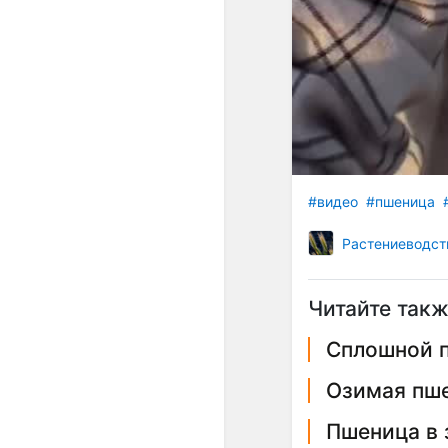
#видео
#пшеница
Растениеводст
Читайте такж
Сплошной п
Озимая пше
Пшеница в 