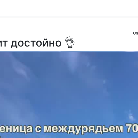
Оп
т достойно 👌