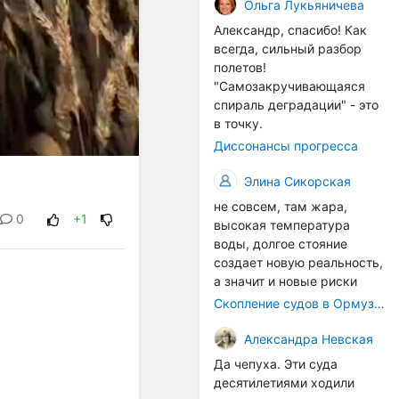
организмы, и потом они
Ольга Лукьяничева
могут быть перенесены в
Александр, спасибо! Как
другие регионы. Поэтому
всегда, сильный разбор
проблема вполне реальная
полетов!
— просто я бы говорила не
"Самозакручивающаяся
о неизбежной катастрофе,
спираль деградации" - это
а о повышенном риске,
в точку.
который нельзя
Диссонансы прогресса
игнорировать. А так да 👍
Элина Сикорская
не совсем, там жара,
0
+1
высокая температура
воды, долгое стояние
создает новую реальность,
а значит и новые риски
Скопление судов в Ормузском проливе грозит катастрофическим распространением инвазивных видов
Александра Невская
Да чепуха. Эти суда
десятилетиями ходили