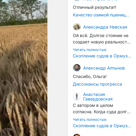
Отличный результат!
Качество озимой пшеницы 2026 год
Александра Невская
Ой всё. Долгое стояние не
создает новую реальность.
Морские организмы всегда
Читать полностью
накапливаются на судах.
Скопление судов в Ормузском проливе грозит катастрофическим распространением инвазивных видов
Ежегодно суда идут в доки
на чистку от тех самых
Александр Алтынов
организмов. И год за
Спасибо, Ольга!
годом, век за веком суда
Диссонансы прогресса
разносят эти самые
организмы по пути
Анастасия
Гавердовская
следования.
С автором в целом
согласна. Когда суда долго
стоят в теплой воде, на их
Читать полностью
корпусах активно
Скопление судов в Ормузском проливе грозит катастрофическим распространением инвазивных видов
накапливаются морские