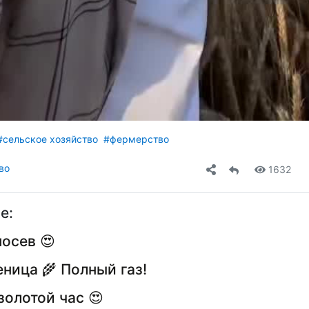
#сельское хозяйство
#фермерство
во
1632
е:
осев 😍
ница 🌾 Полный газ!
золотой час 😍