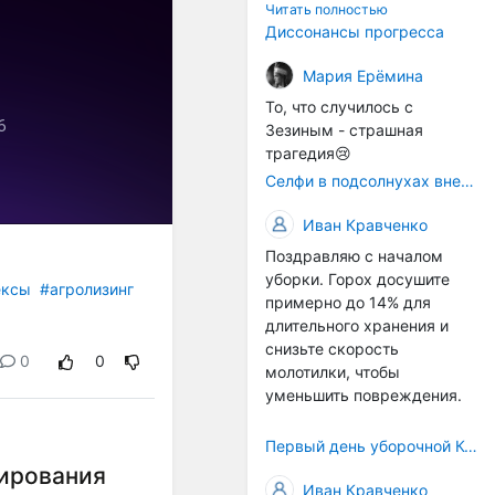
технологичности
Читать полностью
оборудования в
Диссонансы прогресса
перспективе напрямую
окажется связана с
Мария Ерёмина
кадрами. Их надо будет
То, что случилось с
все больше, чтобы
Зезиным - страшная
затыкать
трагедия😢
образовывающиеся
Селфи в подсолнухах вне закона: За проникновение на сельхозземли без разрешения хотят штрафовать
технологические дыры. И
это в рамках
Иван Кравченко
существующих реалий для
Поздравляю с началом
людей принимающих
уборки. Горох досушите
решения как раз хорошо,
ексы
#агролизинг
примерно до 14% для
само село окажется при
длительного хранения и
деле, да и количество
снизьте скорость
задействованных в
0
0
молотилки, чтобы
сельхозпоризводстве
уменьшить повреждения.
кадров таким образом
вырастет.
Первый день уборочной Компании 2026🫡Считаю открытым.
мирования
Иван Кравченко