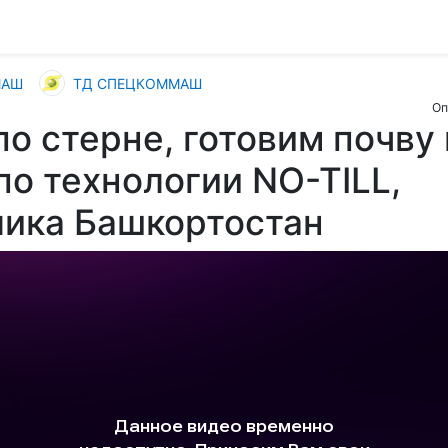
МАШ
ТД СПЕЦКОММАШ
Оп
по стерне, готовим почву 
по технологии NO-TILL,
лика Башкортостан