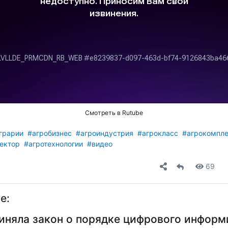
Смотреть в Rutube
грарии
#агробизнес
#агроиндустрия
#агрокласс
#агрокомпл
ектор
#агротехнологии
#видео
69
е:
иняла закон о порядке цифрового инфор