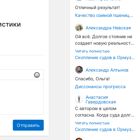
Отличный результат!
Качество озимой пшеницы 2026 год
истики
Александра Невская
Ой всё. Долгое стояние не
создает новую реальность.
Морские организмы всегда
Читать полностью
накапливаются на судах.
Скопление судов в Ормузском проливе грозит катастрофическим распространением инвазивных видов
Ежегодно суда идут в доки
на чистку от тех самых
Александр Алтынов
организмов. И год за
Спасибо, Ольга!
годом, век за веком суда
Диссонансы прогресса
разносят эти самые
организмы по пути
Анастасия
Гавердовская
следования.
С автором в целом
согласна. Когда суда долго
стоят в теплой воде, на их
Читать полностью
Отправить
корпусах активно
Скопление судов в Ормузском проливе грозит катастрофическим распространением инвазивных видов
накапливаются морские