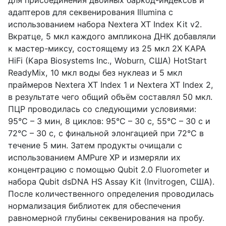
адаптеров для секвенирования Illumina с
использованием набора Nextera XT Index Kit v2.
Вкратце, 5 мкл каждого ампликона ДНК добавляли
к мастер-миксу, состоящему из 25 мкл 2X KAPA
HiFi (Kapa Biosystems Inc., Woburn, США) HotStart
ReadyMix, 10 мкл воды без нуклеаз и 5 мкл
праймеров Nextera XT Index 1 и Nextera XT Index 2,
в результате чего общий объём составлял 50 мкл.
ПЦР проводилась со следующими условиями:
95°C – 3 мин, 8 циклов: 95°C – 30 с, 55°C – 30 с и
72°C – 30 с, с финальной элонгацией при 72°C в
течение 5 мин. Затем продукты очищали с
использованием AMPure XP и измеряли их
концентрацию с помощью
Qubit 2.0 Fluorometer
и
набора
Qubit dsDNA HS Assay Kit (Invitrogen,
США
).
После количественного определения проводилась
нормализация библиотек для обеспечения
равномерной глубины секвенирования на пробу.