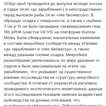
Отбор проб проводился до выпуска молоди лосося
в садки (этап «до зарыбления») и непосредственно
перед выловом рыбы (этап «пик биомассы»). В
образцах осадка с поверхности, а также с глубины
3 см и 10 см было проведено секвенирование гена
16S рРНК (участки V4–V5) на платформе Illumina
MiSeq. Были обнаружены значительные изменения
в составе микробных сообществ между этапами
«до зарыбления» и «пик биомассы», а также
между разными слоями осадка. Микробное
разнообразие увеличивалось по мере удаления от
садков и было максимальным на этапе «до
зарыбления», что указывает на существенное
влияние лососеводства на структуру микробного
сообщества. В отличие от результатов регулярно
проводимого экологического мониторинга, данные
этого исследования показали наличие воздействия
рыбоводства на донные отложения, что
подчёркивает эффективность ДНК-метабаркодинга