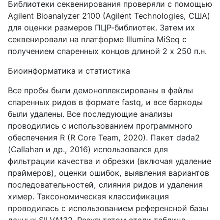
Библиотеки секвенирования проверяли с помощью
Agilent Bioanalyzer 2100 (Agilent Technologies, США)
для оценки размеров ПЦР-библиотек. Затем их
секвенировали на платформе Illumina MiSeq с
получением спаренных концов длиной 2 x 250 п.н.
Биоинформатика и статистика
Все пробы были демоноплексированы в файлы
спаренных ридов в формате fastq, и все баркоды
были удалены. Все последующие анализы
проводились с использованием программного
обеспечения R (R Core Team, 2020). Пакет dada2
(Callahan и др., 2016) использовался для
фильтрации качества и обрезки (включая удаление
праймеров), оценки ошибок, выявления вариантов
последовательностей, слияния ридов и удаления
химер. Таксономическая классификация
проводилась с использованием референсной базы
данных SILVA132. Результатом стали таблица