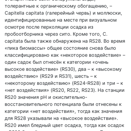
толерантные к органическому обогащению, –
Capitella capitata (галерейный червь) и моллюски,
идентифицированные на месте при визуальном
осмотре после перколяции осадка из
пробоотборника через сито. Кроме того, C.
capitata была также обнаружена на RS28. Во время
«пика биомассы» общее состояние снова было
классифицировано как «некоторое воздействие» –
один садок был отнесён к категории «очень
высокое воздействие» (RS30), два – к «высокому
воздействию» (RS29 и RS31), шесть – к
«некоторому воздействию» (RS24-RS28) и три – к
«нет воздействия» (RS20, RS22, RS23). На станции
RS20 значения pH и окислительно-
восстановительного потенциала были отнесены к
категории «нет воздействия», тогда как значения
для RS28 указывали на «высокое воздействие».
RS20 имел бледный цвет осадка, тогда как осадок