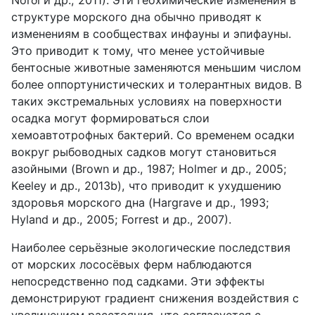
структуре морского дна обычно приводят к
изменениям в сообществах инфауны и эпифауны.
Это приводит к тому, что менее устойчивые
бентосные животные заменяются меньшим числом
более оппортунистических и толерантных видов. В
таких экстремальных условиях на поверхности
осадка могут формироваться слои
хемоавтотрофных бактерий. Со временем осадки
вокруг рыбоводных садков могут становиться
азойными (Brown и др., 1987; Holmer и др., 2005;
Keeley и др., 2013b), что приводит к ухудшению
здоровья морского дна (Hargrave и др., 1993;
Hyland и др., 2005; Forrest и др., 2007).
Наиболее серьёзные экологические последствия
от морских лососёвых ферм наблюдаются
непосредственно под садками. Эти эффекты
демонстрируют градиент снижения воздействия с
увеличением расстояния, что согласуется с