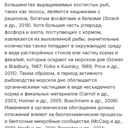
Большинство выращиваемых костистых рыб,
таких как лосось, являются хищниками с
рационом, богатым фосфатами и белками (Stoeck
и др., 2018). Хотя большая часть углерода,
фосфора и азота, поступающих с кормом,
извлекается из выловленной рыбы, значительные
количества также попадают в окружающую среду
в виде растворённых стоков или частиц корма и
фекалий, которые оседают на морском дне (Gowen
и Bradbury, 1987; Folke и Kautsky, 1989; Price и др.,
2015). Таким образом, в период активного
рыбоводства морское дно обогащается
органическими частицами в виде несъеденного
корма и фекальных материалов (Carroll и др.,
2003; Holmer и др., 2005; Buschmann и др., 2006).
Изменения в органическом обогащении донных
отложений влияют на биогеохимические процессы
и бентосные микробные сообщества (McCaig и др.,
1999; Norði и др., 2011; Bannister и др., 2014;