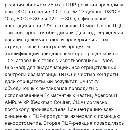
реакция объёмом 25 мкл. ПЦР-реакция проходила
при 98°C в течение 30 с, затем 27 циклов: 98°C –
10 с, 50°C – 30 с и 72°C – 30 с, с финальной
элонгацией при 72°C в течение 10 мин. После ПЦР
три повторности объединяли. Для подтверждения
наличия целевых полос и проверки чистоты
отрицательных контролей продукты
амплификации объединённых проб разделяли на
1,5% агарозных гелях с использованием UView
(Bio-Rad) для визуализации. Все отрицательные
контроли без матрицы (NTC) и чистые контроли
дали отрицательный результат. Очистку
объединённых ампликонов проводили с
использованием 1x магнитных частиц Agencourt
AMPure XP (Beckman Coulter, США) согласно
протоколу производителя. Концентрацию всех
очищенных ПЦР-продуктов измеряли с помощью
нанофотометра. Вторая ПЦР-реакция проводилась
для присоединения двойных баркод-индексов и