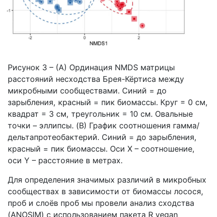
Рисунок 3 – (A) Ординация NMDS матрицы
расстояний несходства Брея-Кёртиса между
микробными сообществами. Синий = до
зарыбления, красный = пик биомассы. Круг = 0 см,
квадрат = 3 см, треугольник = 10 см. Овальные
точки – эллипсы. (B) График соотношения гамма/
дельтапротеобактерий. Синий = до зарыбления,
красный = пик биомассы. Оси X – соотношение,
оси Y – расстояние в метрах.
Для определения значимых различий в микробных
сообществах в зависимости от биомассы лосося,
проб и слоёв проб мы провели анализ сходства
(ANOSIM) с использованием пакета R vegan