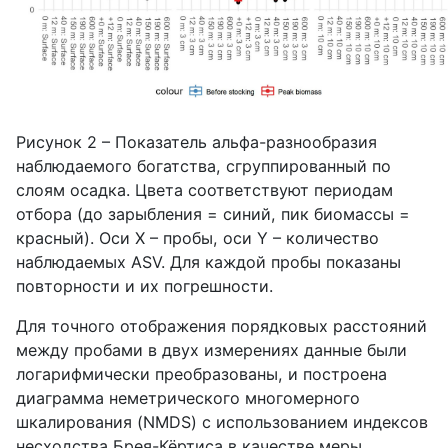
Рисунок 2 – Показатель альфа-разнообразия
наблюдаемого богатства, сгруппированный по
слоям осадка. Цвета соответствуют периодам
отбора (до зарыбления = синий, пик биомассы =
красный). Оси X – пробы, оси Y – количество
наблюдаемых ASV. Для каждой пробы показаны
повторности и их погрешности.
Для точного отображения порядковых расстояний
между пробами в двух измерениях данные были
логарифмически преобразованы, и построена
диаграмма неметрического многомерного
шкалирования (NMDS) с использованием индексов
несходства Брея-Кёртиса в качестве меры