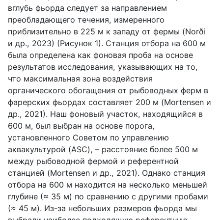
вглубь фьорда следует за направлением
преобладающего течения, измеренного
приблизительно в 225 м к западу от фермы (Norði
и др., 2023) (Рисунок 1). Станция отбора на 600 м
была определена как фоновая проба на основе
результатов исследования, указывающих на то,
что максимальная зона воздействия
органического обогащения от рыбоводных ферм в
фарерских фьордах составляет 200 м (Mortensen и
др., 2021). Наш фоновый участок, находящийся в
600 м, был выбран на основе порога,
установленного Советом по управлению
аквакультурой (ASC), – расстояние более 500 м
между рыбоводной фермой и референтной
станцией (Mortensen и др., 2021). Однако станция
отбора на 600 м находится на несколько меньшей
глубине (≈ 35 м) по сравнению с другими пробами
(≈ 45 м). Из-за небольших размеров фьорда мы
выбрали наиболее подходящую референтную