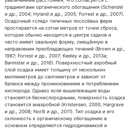
градиентами органического обогащения (Schendel
и др., 2004; Hyland и др., 2005; Forrest и др., 2007).
Осадочный «след» типичных лососёвых ферм
простирается на сотни метров от точки сброса,
которая обычно находится в центре садков и
часто имеет овальную форму, смещённую в
направлении преобладающих течений (Brown и др.,
1987; Forrest и др., 2007; Keeley и др., 2013a;
Bannister и др., 2016). Поверхностный аэробный
слой осадка имеет толщину от нескольких
миллиметров до сантиметров и зависит от
баланса между проникновением и потреблением
кислорода. Однако если вышележащие воды
становятся бескислородными, поверхность осадка
становится анаэробной (Kristensen, 2000; Hargrave
и др., 2008; Norði и др., 2011). Тип осадка и его
склонность к органическому обогащению в
основном определяются гидродинамикой и