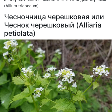
(
Allium
tricoccum
).
Чесночница черешковая или
Чеснок черешковый (Alliaria
petiolata)