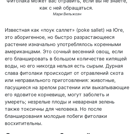
Фитолака может вас отравить, если вы не знаете,
как с ней обращаться.
Мари Вильжоэн
Известная как «поук саллет» (
poke
sallet
) на Юге,
это аборигенное, но быстро разрастающееся
растение изначально употреблялось коренными
американцами. Это сочный весенний овощ, если
его бланшировать в большом количестве кипящей
воды, но его никогда нельзя есть сырым. Дурная
слава фитолаки происходит от отравлений скота
или неправильного приготовления: животные,
пасущиеся на зрелом растении или выкапывающие
его ядовитое корневище, могут заболеть и
умереть; незрелые плоды и невареная зелень
также токсичны для человека. Но после
бланширования молодые побеги фитолаки
восхитительны.