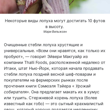
Некоторые виды лопуха могут достигать 10 футов
в высоту.
Мари Вильжоэн
Очищенные стебли лопуха хрустящие и
универсальные. «Всем они нравятся, как только их
пробуют», — говорит Эйвери Макгуайр из
компании
Thalli Foods,
расположенной недалеко от
Итаки, штат Нью-Йорк, которая начала продавать
стебли лопуха поздней весной шеф-поварам и
покупателям на фермерских рынках после
прочтения книги Сэмюэля Тэйера «
Урожай
собирателя».
Она предлагает макать их в хумус
или тушить. Стержневой корень лопуха (более
известный как гобо) —
это сытный крахмалистый
овощ, который хорошо поддается медленному