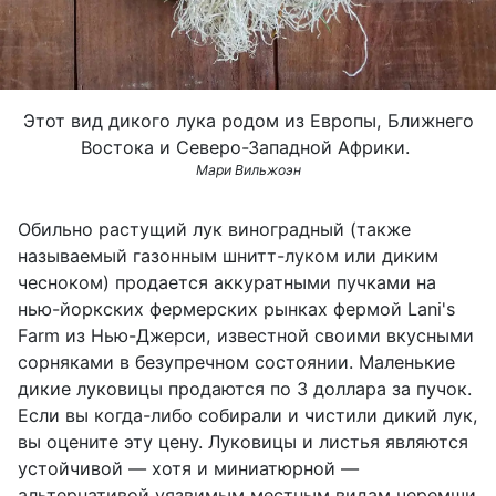
Этот вид дикого лука родом из Европы, Ближнего
Востока и Северо-Западной Африки.
Мари Вильжоэн
Обильно растущий лук виноградный (также
называемый газонным шнитт-луком или диким
чесноком) продается аккуратными пучками на
нью-йоркских фермерских рынках фермой
Lani
'
s
Farm
из Нью-Джерси, известной своими вкусными
сорняками в безупречном состоянии. Маленькие
дикие луковицы продаются по 3 доллара за пучок.
Если вы когда-либо собирали и чистили дикий лук,
вы оцените эту цену. Луковицы и листья являются
устойчивой — хотя и миниатюрной —
альтернативой уязвимым местным видам черемши