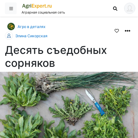
Аграрная социальная сеть
Агро в деталях
Элина Сикорская
Десять съедобных
сорняков