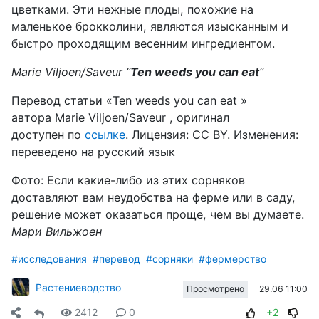
цветками. Эти нежные плоды, похожие на
маленькое брокколини, являются изысканным и
быстро проходящим весенним ингредиентом.
Marie Viljoen/Saveur “
Ten weeds you can eat
”
Перевод статьи «
Ten weeds you can eat
»
автора
Marie Viljoen/Saveur
, оригинал
доступен
по
ссылке
. Лицензия:
CC
BY
. Изменения:
переведено
на
русский
язык
Фото: Если какие-либо из этих сорняков
доставляют вам неудобства на ферме или в саду,
решение может оказаться проще, чем вы думаете.
Мари Вильжоен
#исследования
#перевод
#сорняки
#фермерство
Растениеводство
29.06 11:00
Просмотрено
2412
0
+2