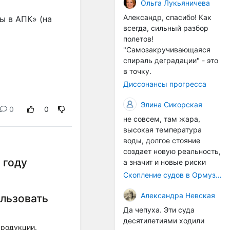
организмы, и потом они
Ольга Лукьяничева
могут быть перенесены в
Александр, спасибо! Как
 в АПК» (на 
другие регионы. Поэтому
всегда, сильный разбор
проблема вполне реальная
полетов!
— просто я бы говорила не
"Самозакручивающаяся
о неизбежной катастрофе,
спираль деградации" - это
а о повышенном риске,
в точку.
который нельзя
Диссонансы прогресса
игнорировать. А так да 👍
Элина Сикорская
0
0
не совсем, там жара,
высокая температура
воды, долгое стояние
создает новую реальность,
 году
а значит и новые риски
Скопление судов в Ормузском проливе грозит катастрофическим распространением инвазивных видов
Александра Невская
льзовать
Да чепуха. Эти суда
десятилетиями ходили
продукции.