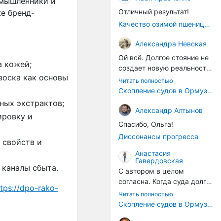
омышленники и
Отличный результат!
е бренд-
Качество озимой пшеницы 2026 год
Александра Невская
Ой всё. Долгое стояние не
а кожей;
создает новую реальность.
оска как основы 
Морские организмы всегда
Читать полностью
накапливаются на судах.
Скопление судов в Ормузском проливе грозит катастрофическим распространением инвазивных видов
Ежегодно суда идут в доки
ьных экстрактов;
на чистку от тех самых
Александр Алтынов
ровку и 
организмов. И год за
Спасибо, Ольга!
годом, век за веком суда
Диссонансы прогресса
разносят эти самые
свойств и 
организмы по пути
Анастасия
Гавердовская
следования.
 каналы сбыта.
С автором в целом
согласна. Когда суда долго
tps://dpo-rako-
стоят в теплой воде, на их
Читать полностью
корпусах активно
Скопление судов в Ормузском проливе грозит катастрофическим распространением инвазивных видов
накапливаются морские