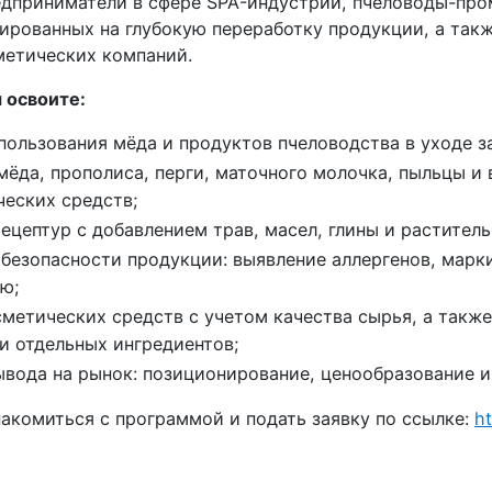
едприниматели в сфере SPA-индустрии, пчеловоды-пр
ированных на глубокую переработку продукции, а такж
етических компаний.
 освоите:
пользования мёда и продуктов пчеловодства в уходе з
ёда, прополиса, перги, маточного молочка, пыльцы и в
ческих средств;
ецептур с добавлением трав, масел, глины и растител
безопасности продукции: выявление аллергенов, марки
ю;
метических средств с учетом качества сырья, а также 
и отдельных ингредиентов;
ывода на рынок: позиционирование, ценообразование и
накомиться с программой и подать заявку по ссылке:
ht