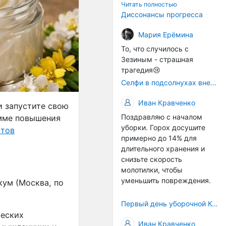
технологичности
Читать полностью
оборудования в
Диссонансы прогресса
перспективе напрямую
окажется связана с
Мария Ерёмина
кадрами. Их надо будет
То, что случилось с
все больше, чтобы
Зезиным - страшная
затыкать
трагедия😢
образовывающиеся
Селфи в подсолнухах вне закона: За проникновение на сельхозземли без разрешения хотят штрафовать
технологические дыры. И
это в рамках
Иван Кравченко
и запустите свою
существующих реалий для
Поздравляю с началом
амме повышения
людей принимающих
уборки. Горох досушите
решения как раз хорошо,
ктов
примерно до 14% для
само село окажется при
длительного хранения и
деле, да и количество
снизьте скорость
задействованных в
молотилки, чтобы
сельхозпоризводстве
уменьшить повреждения.
кум (Москва, по
кадров таким образом
вырастет.
Первый день уборочной Компании 2026🫡Считаю открытым.
ческих
Иван Кравченко