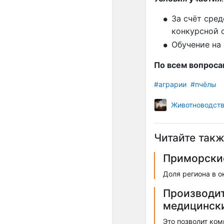
За счёт сред
конкурсной о
Обучение на
По всем вопроса
#аграрии
#пчёлы
Животноводст
Читайте такж
Приморские
Доля региона в 
Производит
медицинск
Это позволит ко