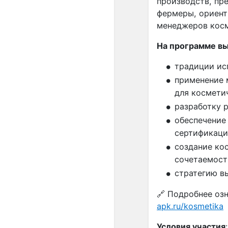
производств, пр
фермеры, ориент
менеджеров косм
На программе вы
традиции ис
применение м
для космети
разработку р
обеспечение 
сертификаци
создание кос
сочетаемост
стратегию в
🔗 Подробнее оз
apk.ru/kosmetika
Условия участия
: