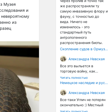
через пролив и точно так
з Музея
же распространяли ту
сследования и
самую инвазивную флору и
х невероятному
фауну, с точностью до
вида. Ничего не
венно из
изменилось - это
бразец
стандартный путь
антропогенного
распространения биоты.
Скопление судов в Ормузском проливе грозит катастрофическим распространением инвазивных видов
Александра Невская
Все это выльется в
торговую войну, как
печально известная война
Читать полностью
за Адыгейский сыр. Собаки
Немецкое наследие и русский характер: история колбасного дела в Российской империи
на сене - кому это надо?
Когда региональный
Александра Невская
продукт начнут делать
Все-таки Углич не потерян
многие мастера региона, а
окончательно :) Местный
не единицы энтузиастов,
институт сыроделия
Читать полностью