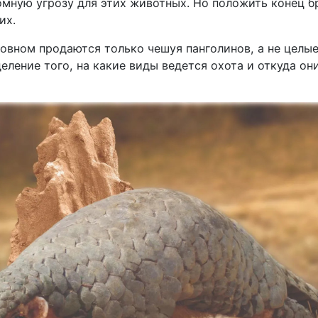
омную угрозу для этих животных. Но положить конец 
их.
овном продаются только чешуя панголинов, а не целые
еление того, на какие виды ведется охота и откуда он