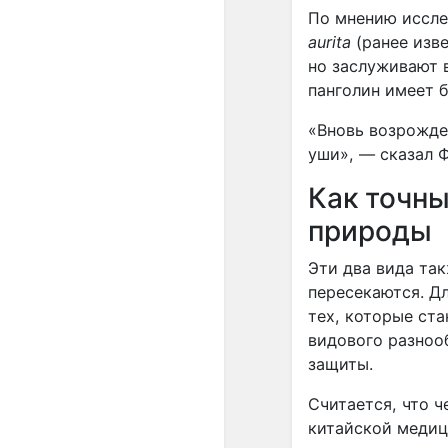
По мнению иссле
aurita
(ранее изв
но заслуживают 
панголин имеет б
«Вновь возрожде
уши», — сказал 
Как точн
природы
Эти два вида так
пересекаются. Д
тех, которые ст
видового разноо
защиты.
Считается, что 
китайской медиц