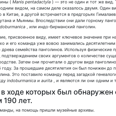
лины (
Manis pentadactyla
) — это не один и тот же вид. 
 одним видом, на самом деле оказалось двумя. Один в
в Китае, а другой встречается в предгорьях Гималаев
Бутана и Мьянмы. Впоследствии они дали горному панг
ndoburmanica
, или индо-бирманский панголин.
ние, присвоенное виду, имеет ключевое значение при 
йхо и его команда уже вовсю занимались десятилетним
о древа семейства панголинов. Используя физические п
д подтверждением своих аргументов о количестве су
родстве. Затем они прочитали о другом виде панголин
6 году. За прошедшие десятилетия он был понижен до 
лина. Это поставило команду перед загадкой генеалог
жду
indoburmanica
и
aurita
, и являются ли они одним и 
 в ходе которых был обнаружен
 190 лет.
оманды, на помощь пришли музейные архивы.