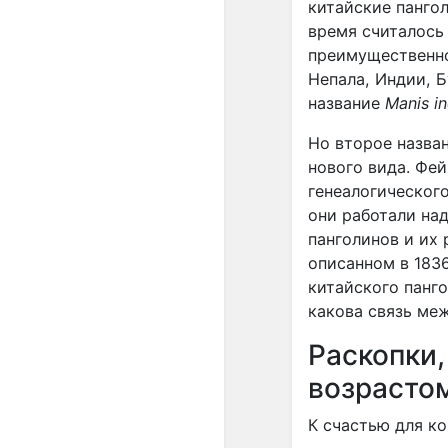
китайские панго
время считалось
преимущественно 
Непала, Индии, 
название
Manis i
Но второе назва
нового вида. Фе
генеалогическог
они работали на
панголинов и их 
описанном в 183
китайского панго
какова связь ме
Раскопки,
возрастом
К счастью для к