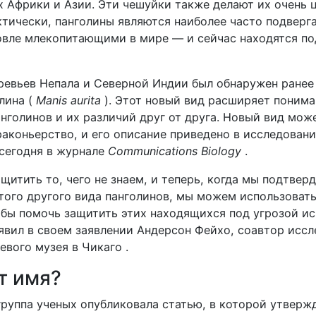
х Африки и Азии. Эти чешуйки также делают их очень 
ктически, панголины являются наиболее часто подвер
овле млекопитающими в мире — и сейчас находятся по
ревьев Непала и Северной Индии был обнаружен ранее
лина (
Manis aurita
). Этот новый вид расширяет поним
нголинов и их различий друг от друга. Новый вид мож
аконьерство, и его описание приведено в исследовани
сегодня в журнале
Communications Biology
.
итить то, чего не знаем, и теперь, когда мы подтвер
того другого вида панголинов, мы можем использовать
бы помочь защитить этих находящихся под угрозой ис
явил в своем заявлении Андерсон Фейхо, соавтор иссл
евого музея в Чикаго .
т имя?
группа ученых опубликовала статью, в которой утвержд