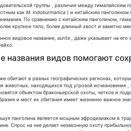
довательской группы , различия между гималайским 
естным как
M. indoburmanica
) и китайским панголином 
внимания. По сравнению с китайским панголином, гим
олее крупное тело, более длинный хвост и заметно ме
нное видовое название,
aurita
, даже указывает на его
Фейхо.
ые названия видов помогают со
же обитают в разных географических регионах, которы
ля животных, находящихся под угрозой исчезновения , 
ановятся объектом браконьерской охоты, четкое и под
бразия и мест их обитания имеет жизненно важное зна
чешуя панголина является мощным афродизиаком в тр
ине. Спрос на нее делает незаконную охоту прибыльно