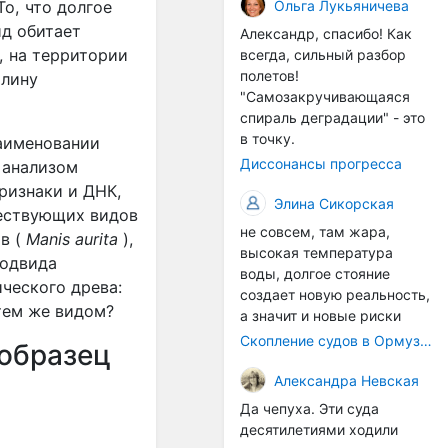
организмы, и потом они
Ольга Лукьяничева
То, что долгое
могут быть перенесены в
ид обитает
Александр, спасибо! Как
другие регионы. Поэтому
, на территории
всегда, сильный разбор
проблема вполне реальная
полетов!
олину
— просто я бы говорила не
"Самозакручивающаяся
о неизбежной катастрофе,
спираль деградации" - это
а о повышенном риске,
в точку.
наименовании
который нельзя
Диссонансы прогресса
 анализом
игнорировать. А так да 👍
ризнаки и ДНК,
Элина Сикорская
ществующих видов
не совсем, там жара,
ов (
Manis aurita
),
высокая температура
подвида
воды, долгое стояние
ического древа:
создает новую реальность,
тем же видом?
а значит и новые риски
Скопление судов в Ормузском проливе грозит катастрофическим распространением инвазивных видов
 образец
Александра Невская
Да чепуха. Эти суда
десятилетиями ходили