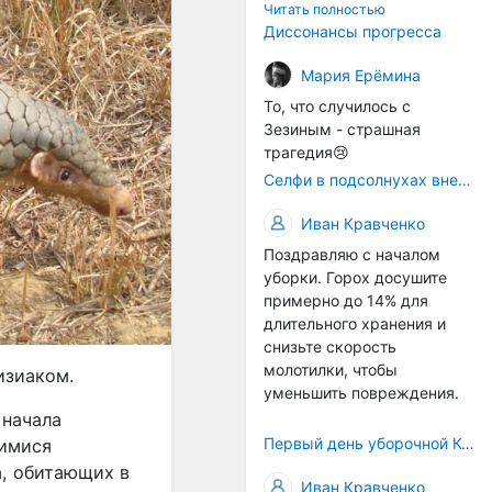
технологичности
Читать полностью
оборудования в
Диссонансы прогресса
перспективе напрямую
окажется связана с
Мария Ерёмина
кадрами. Их надо будет
То, что случилось с
все больше, чтобы
Зезиным - страшная
затыкать
трагедия😢
образовывающиеся
Селфи в подсолнухах вне закона: За проникновение на сельхозземли без разрешения хотят штрафовать
технологические дыры. И
это в рамках
Иван Кравченко
существующих реалий для
Поздравляю с началом
людей принимающих
уборки. Горох досушите
решения как раз хорошо,
примерно до 14% для
само село окажется при
длительного хранения и
деле, да и количество
снизьте скорость
задействованных в
молотилки, чтобы
сельхозпоризводстве
изиаком.
уменьшить повреждения.
кадров таким образом
 начала
вырастет.
Первый день уборочной Компании 2026🫡Считаю открытым.
щимися
, обитающих в
Иван Кравченко