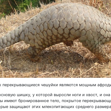
их перекрывающиеся чешуйки являются мощным афрод
сновую шишку, у которой выросли ноги и хвост, и она
ны имеют бронированное тело, покрытое перекрываю
орые защищают этих млекопитающих среднего размера