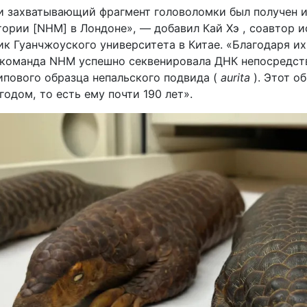
 захватывающий фрагмент головоломки был получен и
тории [NHM] в Лондоне», — добавил Кай Хэ , соавтор и
ик Гуанчжоуского университета в Китае. «Благодаря и
команда NHM успешно секвенировала ДНК непосредст
ипового образца непальского подвида (
aurita
). Этот о
годом, то есть ему почти 190 лет».