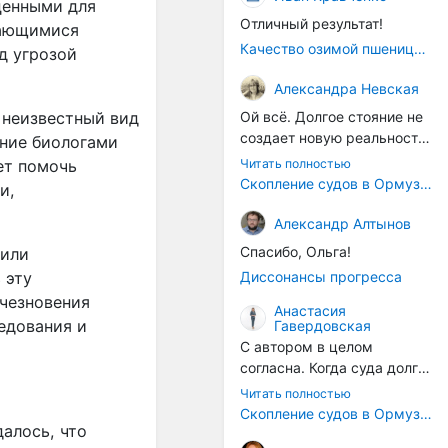
ценными для
Отличный результат!
гающимися
Качество озимой пшеницы 2026 год
д угрозой
Александра Невская
Ой всё. Долгое стояние не
 неизвестный вид
создает новую реальность.
ание биологами
Морские организмы всегда
Читать полностью
ет помочь
накапливаются на судах.
Скопление судов в Ормузском проливе грозит катастрофическим распространением инвазивных видов
и,
Ежегодно суда идут в доки
на чистку от тех самых
Александр Алтынов
организмов. И год за
Спасибо, Ольга!
дили
годом, век за веком суда
Диссонансы прогресса
 эту
разносят эти самые
чезновения
организмы по пути
Анастасия
едования и
Гавердовская
следования.
С автором в целом
согласна. Когда суда долго
стоят в теплой воде, на их
Читать полностью
корпусах активно
Скопление судов в Ормузском проливе грозит катастрофическим распространением инвазивных видов
алось, что
накапливаются морские