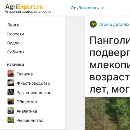
Опубликовать
Аграрная социальная сеть
Агро в деталях
Лента
Новости
Пангол
Видео
подвер
События
млекопи
РУБРИКИ
возраст
Техника
Животноводство
лет, мо
Растениеводство
Общество
Аналитика
Рыбоводство