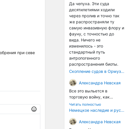
Да чепуха. Эти суда
десятилетиями ходили
через пролив и точно так
же распространяли ту
самую инвазивную флору и
фауну, с точностью до
вида. Ничего не
изменилось - это
стандартный путь
обрения при севе
антропогенного
распространения биоты.
Скопление судов в Ормузском проливе грозит катастрофическим распространением инвазивных видов
Александра Невская
Все это выльется в
торговую войну, как
печально известная война
Читать полностью
за Адыгейский сыр. Собаки
Немецкое наследие и русский характер: история колбасного дела в Российской империи
на сене - кому это надо?
Когда региональный
Александра Невская
продукт начнут делать