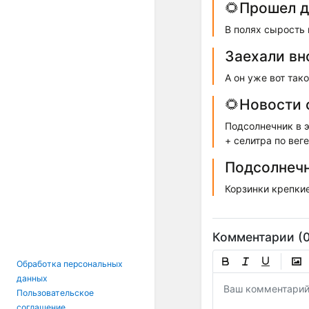
🌻Прошел д
В полях сырость
Заехали вн
А он уже вот тако
🌻Новости 
Подсолнечник в э
+ селитра по вег
Подсолнечн
Корзинки крепкие
Комментарии (0
Обработка персональных
данных
Пользовательское
соглашение