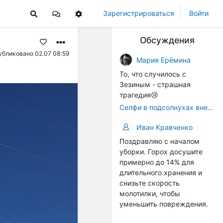
Зарегистрироваться
Войти
Обсуждения
убликовано 02.07 08:59
Мария Ерёмина
То, что случилось с
Зезиным - страшная
трагедия😢
Селфи в подсолнухах вне закона: За проникновение на сельхозземли без разрешения хотят штрафовать
Иван Кравченко
Поздравляю с началом
уборки. Горох досушите
примерно до 14% для
длительного хранения и
снизьте скорость
молотилки, чтобы
уменьшить повреждения.