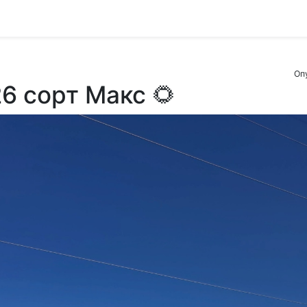
Оп
26 сорт Макс 🌻