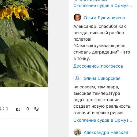
корпусах активно
Скопление судов в Ормузском проливе грозит катастрофическим распространением инвазивных видов
накапливаются морские
организмы, и потом они
Ольга Лукьяничева
могут быть перенесены в
Александр, спасибо! Как
другие регионы. Поэтому
всегда, сильный разбор
проблема вполне реальная
полетов!
— просто я бы говорила не
"Самозакручивающаяся
о неизбежной катастрофе,
спираль деградации" - это
а о повышенном риске,
в точку.
который нельзя
Диссонансы прогресса
игнорировать. А так да 👍
Элина Сикорская
не совсем, там жара,
высокая температура
воды, долгое стояние
создает новую реальность,
0
0
а значит и новые риски
Скопление судов в Ормузском проливе грозит катастрофическим распространением инвазивных видов
Александра Невская