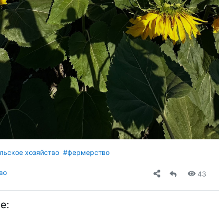
льское хозяйство
#фермерство
во
43
е: