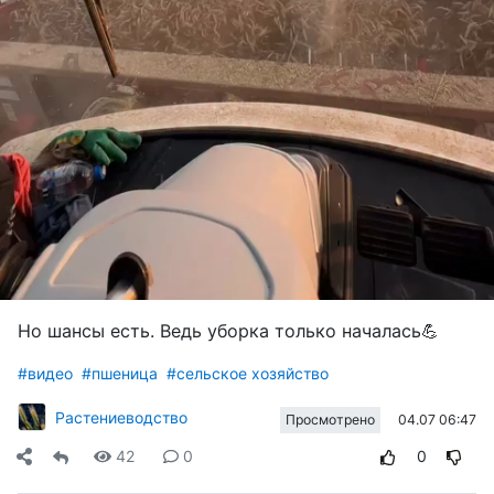
Но шансы есть. Ведь уборка только началась💪
#видео
#пшеница
#сельское хозяйство
Растениеводство
04.07 06:47
Просмотрено
42
0
0