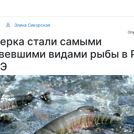
Элина Сикорская
Опу
нерка стали самыми
вевшими видами рыбы в 
ПЭ