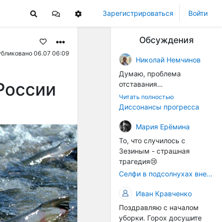
Зарегистрироваться
Войти
Обсуждения
бликовано 06.07 06:09
Николай Немчинов
Думаю, проблема
России
отставания
технологичности
Читать полностью
оборудования в
Диссонансы прогресса
перспективе напрямую
окажется связана с
Мария Ерёмина
кадрами. Их надо будет
То, что случилось с
все больше, чтобы
Зезиным - страшная
затыкать
трагедия😢
образовывающиеся
Селфи в подсолнухах вне закона: За проникновение на сельхозземли без разрешения хотят штрафовать
технологические дыры. И
это в рамках
Иван Кравченко
существующих реалий для
Поздравляю с началом
людей принимающих
уборки. Горох досушите
решения как раз хорошо,