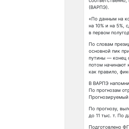
соответственно,
(ВАРПЭ).
«По данным на ко
на 10% и на 5%,
в первом полуго
По словам прези
основной пик пр
путины — конец 
потом начинают 
как правило, фик
В ВАРПЭ напомни
По прогнозам отр
Прогнозируемый в
По прогнозу, выл
до 11 тыс. т. По
Подготовлено ФГ