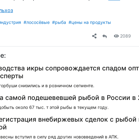
льхоз
индустрия
#лососёвые
#рыба
#цены на продукты
2089
е:
водства икры сопровождается спадом опт
ксперты
орбуши снизились и в розничном сегменте.
а самой подешевевшей рыбой в России в 
добыть около 67 тыс. т этой рыбы в текущем году.
регистрация внебиржевых сделок с рыбой 
ой
весны вступил в силу ряд других нововведений в АПК.