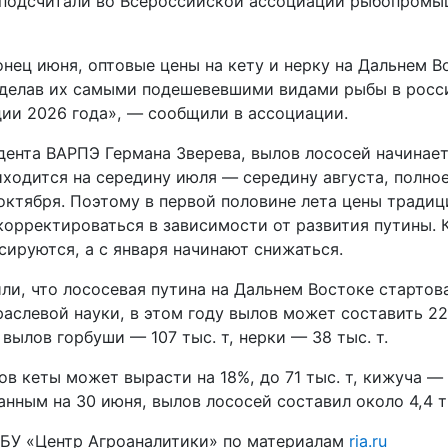
 подсчитали во Всероссийской ассоциации рыбопром
нец июня, оптовые цены на кету и нерку на Дальнем В
 сделав их самыми подешевевшими видами рыбы в росс
дии 2026 года», — сообщили в ассоциации.
дента ВАРПЭ Германа Зверева, вылов лососей начинает
иходится на середину июля — середину августа, полно
октября. Поэтому в первой половине лета цены традиц
корректироваться в зависимости от развития путины. 
сируются, а с января начинают снижаться.
ли, что лососевая путина на Дальнем Востоке стартова
аслевой науки, в этом году вылов может составить 227
ылов горбуши — 107 тыс. т, нерки — 38 тыс. т.
ов кеты может вырасти на 18%, до 71 тыс. т, кижуча — 
 данным на 30 июня, вылов лососей составил около 4,4 ты
БУ «Центр Агроаналитики» по материалам
ria.ru