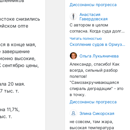
ышленников
годом, век за веком суда
Диссонансы прогресса
разносят эти самые
организмы по пути
Анастасия
остоке снизились
Гавердовская
следования.
С автором в целом
ийском опте
согласна. Когда суда долго
стоят в теплой воде, на их
Читать полностью
корпусах активно
ся в конце мая,
Скопление судов в Ормузском проливе грозит катастрофическим распространением инвазивных видов
накапливаются морские
е завершение
организмы, и потом они
Ольга Лукьяничева
ионно высокие,
могут быть перенесены в
Александр, спасибо! Как
К сентябрю цены,
другие регионы. Поэтому
всегда, сильный разбор
проблема вполне реальная
полетов!
— просто я бы говорила не
"Самозакручивающаяся
ла 20 мая.
о неизбежной катастрофе,
спираль деградации" - это
 тыс. т.
а о повышенном риске,
в точку.
который нельзя
Диссонансы прогресса
игнорировать. А так да 👍
на 11,7%,
Элина Сикорская
с. т.
не совсем, там жара,
высокая температура