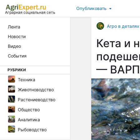
Опубликовать
Аграрная социальная сеть
Агро в деталях
Лента
Новости
Кета и 
Видео
подеше
События
— ВАР
РУБРИКИ
Техника
Животноводство
Растениеводство
Общество
Аналитика
Рыбоводство