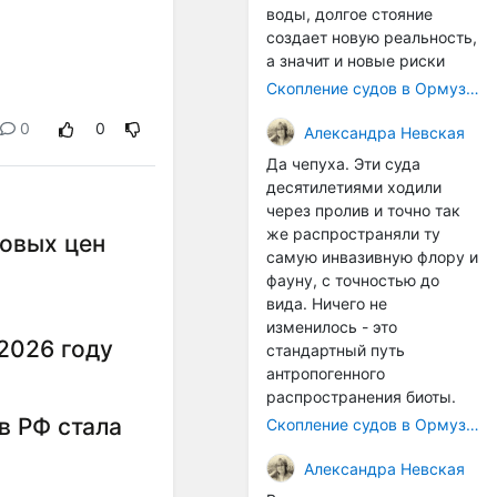
воды, долгое стояние
создает новую реальность,
а значит и новые риски
Скопление судов в Ормузском проливе грозит катастрофическим распространением инвазивных видов
0
0
Александра Невская
Да чепуха. Эти суда
десятилетиями ходили
через пролив и точно так
же распространяли ту
овых цен
самую инвазивную флору и
фауну, с точностью до
вида. Ничего не
изменилось - это
2026 году
стандартный путь
антропогенного
распространения биоты.
в РФ стала
Скопление судов в Ормузском проливе грозит катастрофическим распространением инвазивных видов
Александра Невская