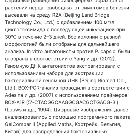
Серийные разведения ризосферных образцов от
растений перца, свободных от симптомов болезни,
высевали на среду R2A (Beijing Land Bridge
Technology Co., Ltd.) с добавлением 100 мг/л
циклогексимида с последующей инкубацией при
30°C в течение 2–3 дней. Все колонии с разной
морфологией были отобраны для дальнейшего
анализа. In vitro антагонисты против P. capsici были
отобраны в соответствии с Yang и др. (2012).
Геномную ДНК антагонистов экстрагировали с
использованием набора для экстракции
бактериальной геномной ДНК (Beijing Biomed Co.,
Ltd.). BOX-PCR-анализ проводили в соответствии с
Adesina и др. (2007) с использованием праймеров
BOX-A1R (5′-CTACGGCAAGGCGACGCTGACG-3′)
(Louws и др., 1994). Цифровые изображения далее
анализировались с помощью программного пакета
GelCompar II (Applied Maths, Кортрейк, Бельгия,
Китай) для распределения бактериальных