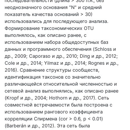
последовательности (длина > 300 п.н., без
неоднозначного основания "N" и средний
показатель качества оснований > 30)
использовались для последующего анализа.
Формирование таксономических OTU
выполнялось, как описано ранее, с
использованием набора общедоступных баз
данных и программного обеспечения (Schloss и
др., 2009; Caporaso и др., 2010; Ding и др., 2012;
Cole и др., 2014; Yilmaz и др., 2014; Rognes и др.,
2016). Сравнение структуры сообществ,
идентификация таксонов со значительно
различающейся относительной численностью и
сетевой анализ выполнялись, как описано ранее
(Kropf и др., 2004; Hothorn и др., 2017). Сеть
совместной встречаемости была построена с
использованием рангового коэффициента
корреляции Спирмена (cor > 0.6, p < 0.01)
(Barberán и др., 2012). Эта сеть была