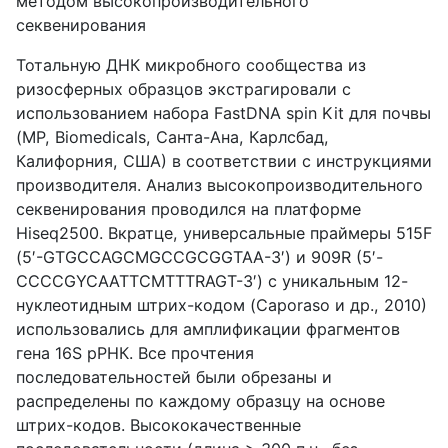
методом высокопроизводительного
секвенирования
Тотальную ДНК микробного сообщества из
ризосферных образцов экстрагировали с
использованием набора FastDNA spin Kit для почвы
(MP, Biomedicals, Санта-Ана, Карлсбад,
Калифорния, США) в соответствии с инструкциями
производителя. Анализ высокопроизводительного
секвенирования проводился на платформе
Hiseq2500. Вкратце, универсальные праймеры 515F
(5′-GTGCCAGCMGCCGCGGTAA-3′) и 909R (5′-
CCCCGYCAATTCMTTTRAGT-3′) с уникальным 12-
нуклеотидным штрих-кодом (Caporaso и др., 2010)
использовались для амплификации фрагментов
гена 16S рРНК. Все прочтения
последовательностей были обрезаны и
распределены по каждому образцу на основе
штрих-кодов. Высококачественные