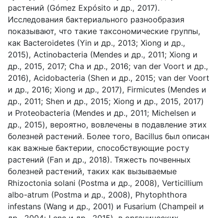
растений (Gómez Expósito и др., 2017).
Исследования бактериального разнообразия
показывают, что такие таксономические группы,
как Bacteroidetes (Yin и др., 2013; Xiong и др.,
2015), Actinobacteria (Mendes и др., 2011; Xiong и
др., 2015, 2017; Cha и др., 2016; van der Voort и др.,
2016), Acidobacteria (Shen и др., 2015; van der Voort
и др., 2016; Xiong и др., 2017), Firmicutes (Mendes и
др., 2011; Shen и др., 2015; Xiong и др., 2015, 2017)
и Proteobacteria (Mendes и др., 2011; Michelsen и
др., 2015), вероятно, вовлечены в подавление этих
болезней растений. Более того, Bacillus был описан
как важные бактерии, способствующие росту
растений (Fan и др., 2018). Тяжесть почвенных
болезней растений, таких как вызываемые
Rhizoctonia solani (Postma и др., 2008), Verticillium
albo-atrum (Postma и др., 2008), Phytophthora
infestans (Wang и др., 2001) и Fusarium (Champeil и
др., 2004; Lenc и др., 2015), в органических