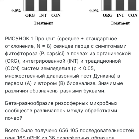
РИСУНОК 1 Процент (среднее ± стандартное
отклонение, N = 8) сеянцев перца с симптомами
фитофтороза (P. capsici) в почвах из органической
(ORG), интегрированной (INT) и традиционной
(CON) систем земледелия (p < 0.05,
множественный диапазонный тест Дункана) в
первом (A) и втором (B) биоанализе. Значимые
различия обозначены разными буквами.
Бета-разнообразие ризосферных микробных
сообществ различалось между обработками
почвой
Всего было получено 656 105 последовательностей
гена 16S рРНК из 36 ризосферных образцов,