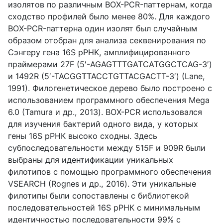
изолятов по различным BOX-PCR-паттернам, когда
сходство профилей было менее 80%. Для каждого
BOX-PCR-паттерна один изолят был случайным
образом отобран для анализа секвенирования по
Сэнгеру гена 16S рРНК, амплифицированного
праймерами 27F (5′-AGAGTTTGATCATGGCTCAG-3′)
и 1492R (5′-TACGGTTACCTGTTACGACTT-3′) (Lane,
1991). Филогенетическое дерево было построено с
использованием программного обеспечения Mega
6.0 (Tamura и др., 2013). BOX-PCR использовался
для изучения бактерий одного вида, у которых
гены 16S рРНК высоко сходны. Здесь
субпоследовательности между 515F и 909R были
выбраны для идентификации уникальных
филотипов с помощью программного обеспечения
VSEARCH (Rognes и др., 2016). Эти уникальные
филотипы были сопоставлены с библиотекой
последовательностей 16S рРНК с минимальным
идентичностью последовательности 99% с