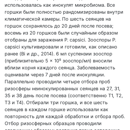
использовалась как инокулят микробиома. Все
горшки были полностью рандомизированы внутри
климатической камеры. По шесть сеянцев на
горшок сохранялось до 20 дней после посева;
восемь из 20 горшков были случайным образом
отобраны для заражения P. capsici. Зооспоры P.
capsici культивировали и готовили, как описано
ранее (Bi и др., 2014). 6 мл суспензии зооспор
(приблизительно 5 × 10⁵ зооспор/мл) вносили
вблизи корня каждого сеянца. Заболеваемость
оценивали через 7 дней после инокуляции.
Параллельно проводили четыре отбора проб
ризосферы неинокулированных сеянцев на 27, 31,
35 и 38 день после посева (соответственно T1, T2,
T3 и T4). Отбирали три горшка, и все шесть
сеянцев в каждом горшке использовали как
повторность для каждой обработки и отбора проб.
Отбор ризосферных образцов проводили