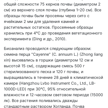
общей сложности 75 кернов почвы (диаметром 2
см) из верхнего слоя почвы (глубина 1–20 см). Все
образцы почвы были просеяны через сито с
ячейками 2 мм для удаления камней и
растительных остатков. Просеянные образцы
хранились при 4°C до проведения вегетационного
эксперимента (Ding и др., 2010).
Биоанализ проводился следующим образом:
семена перца "Cayenne" (C. annuum L.) (Zhong liang
xin) высевались в горшки (диаметром 12 см и
высотой 15 см), содержащие смесь 500 г
стерилизованного песка и 120 г почвы, и
выращивались в течение 28 дней в климатической
камере (Hangzhou Lvbo Instrument Co., Ltd., LB-
1000D-LED) при 30°C, 95% относительной
влажности и 12-часовом световом периоде (15000
лк). Все растения поливались дважды
стандартным раствором Хогланда. Почва