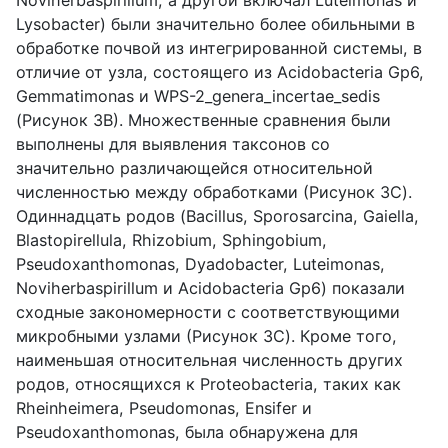
Noviherbaspirillum, а другой включал Luteimonas и
Lysobacter) были значительно более обильными в
обработке почвой из интегрированной системы, в
отличие от узла, состоящего из Acidobacteria Gp6,
Gemmatimonas и WPS-2_genera_incertae_sedis
(Рисунок 3B). Множественные сравнения были
выполнены для выявления таксонов со
значительно различающейся относительной
численностью между обработками (Рисунок 3C).
Одиннадцать родов (Bacillus, Sporosarcina, Gaiella,
Blastopirellula, Rhizobium, Sphingobium,
Pseudoxanthomonas, Dyadobacter, Luteimonas,
Noviherbaspirillum и Acidobacteria Gp6) показали
сходные закономерности с соответствующими
микробными узлами (Рисунок 3C). Кроме того,
наименьшая относительная численность других
родов, относящихся к Proteobacteria, таких как
Rheinheimera, Pseudomonas, Ensifer и
Pseudoxanthomonas, была обнаружена для