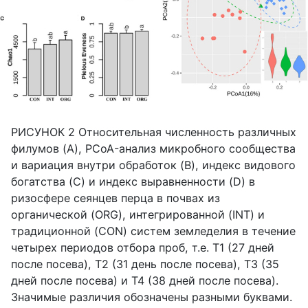
РИСУНОК 2 Относительная численность различных
филумов (A), PCoA-анализ микробного сообщества
и вариация внутри обработок (B), индекс видового
богатства (C) и индекс выравненности (D) в
ризосфере сеянцев перца в почвах из
органической (ORG), интегрированной (INT) и
традиционной (CON) систем земледелия в течение
четырех периодов отбора проб, т.е. T1 (27 дней
после посева), T2 (31 день после посева), T3 (35
дней после посева) и T4 (38 дней после посева).
Значимые различия обозначены разными буквами.