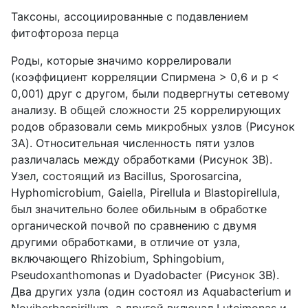
Таксоны, ассоциированные с подавлением
фитофтороза перца
Роды, которые значимо коррелировали
(коэффициент корреляции Спирмена > 0,6 и p <
0,001) друг с другом, были подвергнуты сетевому
анализу. В общей сложности 25 коррелирующих
родов образовали семь микробных узлов (Рисунок
3A). Относительная численность пяти узлов
различалась между обработками (Рисунок 3B).
Узел, состоящий из Bacillus, Sporosarcina,
Hyphomicrobium, Gaiella, Pirellula и Blastopirellula,
был значительно более обильным в обработке
органической почвой по сравнению с двумя
другими обработками, в отличие от узла,
включающего Rhizobium, Sphingobium,
Pseudoxanthomonas и Dyadobacter (Рисунок 3B).
Два других узла (один состоял из Aquabacterium и