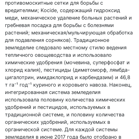
противомоскитные сетки для борьбы с
вредителями; Kocide, содержащий гидроксид
меди, механическое удаление больных растений и
гребневая посадка для борьбы с болезнями
растений; механическая/мульчирующая обработка
для подавления сорняков). Традиционное
земледелие следовало местному стилю ведения
тепличного овощеводства и использовало
химические удобрения (мочевина, суперфосфат и
хлорид калия), пестициды (диметоморф, лямбда-
цигалотрин, имидаклоприд и карбендазим) и 46,8
т га⁻¹ год⁻¹ куриного и коровьего навоза. Наконец,
интегрированная система земледелия
использовала половину количества химических
удобрений и пестицидов, используемых в
традиционной системе, и половину количества
органических удобрений, используемых в
органической системе. Для каждой системы
земледелия в июне 2017 года было отобрано в