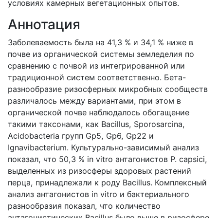
условиях камерных вегетационных опытов.
Аннотация
Заболеваемость была на 41,3 % и 34,1 % ниже в
почве из органической системы земледелия по
сравнению с почвой из интегрированной или
традиционной систем соответственно. Бета-
разнообразие ризосферных микробных сообществ
различалось между вариантами, при этом в
органической почве наблюдалось обогащение
такими таксонами, как
Bacillus
,
Sporosarcina
,
Acidobacteria
групп
Gp
5,
Gp
6,
Gp
22 и
Ignavibacterium
. Культурально-зависимый анализ
показал, что 50,3 %
in
vitro
антагонистов
P
.
capsici
,
выделенных из ризосферы здоровых растений
перца, принадлежали к роду
Bacillus
. Комплексный
анализ антагонистов
in
vitro
и бактериального
разнообразия показал, что количество
антагонистических
Bacillus
было выше в ризосфере