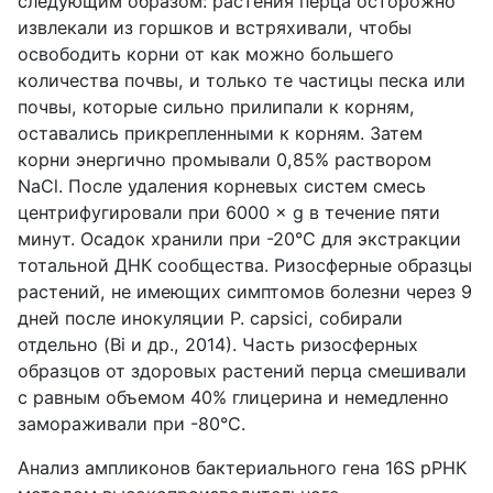
следующим образом: растения перца осторожно
извлекали из горшков и встряхивали, чтобы
освободить корни от как можно большего
количества почвы, и только те частицы песка или
почвы, которые сильно прилипали к корням,
оставались прикрепленными к корням. Затем
корни энергично промывали 0,85% раствором
NaCl. После удаления корневых систем смесь
центрифугировали при 6000 × g в течение пяти
минут. Осадок хранили при -20°C для экстракции
тотальной ДНК сообщества. Ризосферные образцы
растений, не имеющих симптомов болезни через 9
дней после инокуляции P. capsici, собирали
отдельно (Bi и др., 2014). Часть ризосферных
образцов от здоровых растений перца смешивали
с равным объемом 40% глицерина и немедленно
замораживали при -80°C.
Анализ ампликонов бактериального гена 16S рРНК