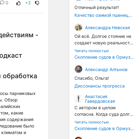
0
+3
Отличный результат!
Качество озимой пшеницы 2026 год
Александра Невская
 действиям -
Ой всё. Долгое стояние не
создает новую реальность.
Морские организмы всегда
Читать полностью
одкаст
накапливаются на судах.
Скопление судов в Ормузском проливе грозит катастрофическим распространением инвазивных видов
Ежегодно суда идут в доки
на чистку от тех самых
Александр Алтынов
и обработка
организмов. И год за
Спасибо, Ольга!
годом, век за веком суда
Диссонансы прогресса
разносят эти самые
росы парниковых
организмы по пути
Анастасия
ы. Обзор
Гавердовская
следования.
ралийских
С автором в целом
том, какие
согласна. Когда суда долго
ния содержания
стоят в теплой воде, на их
Читать полностью
следование было
корпусах активно
Скопление судов в Ормузском проливе грозит катастрофическим распространением инвазивных видов
 климатом и
накапливаются морские