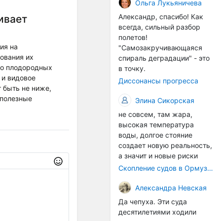
организмы, и потом они
Ольга Лукьяничева
могут быть перенесены в
Александр, спасибо! Как
ивает
другие регионы. Поэтому
всегда, сильный разбор
проблема вполне реальная
полетов!
— просто я бы говорила не
ия на
"Самозакручивающаяся
о неизбежной катастрофе,
ования их
спираль деградации" - это
а о повышенном риске,
ко плодородных
в точку.
который нельзя
 и видовое
Диссонансы прогресса
игнорировать. А так да 👍
 быть не ниже,
 полезные
Элина Сикорская
не совсем, там жара,
высокая температура
воды, долгое стояние
создает новую реальность,
а значит и новые риски
Скопление судов в Ормузском проливе грозит катастрофическим распространением инвазивных видов
Александра Невская
Да чепуха. Эти суда
десятилетиями ходили