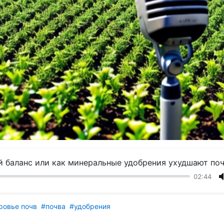
 баланс или как минеральные удобрения ухудшают по
02:44
ровье почв
#почва
#удобрения