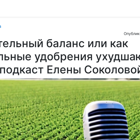
а
Опублик
ельный баланс или как
льные удобрения ухудша
 подкаст Елены Соколов