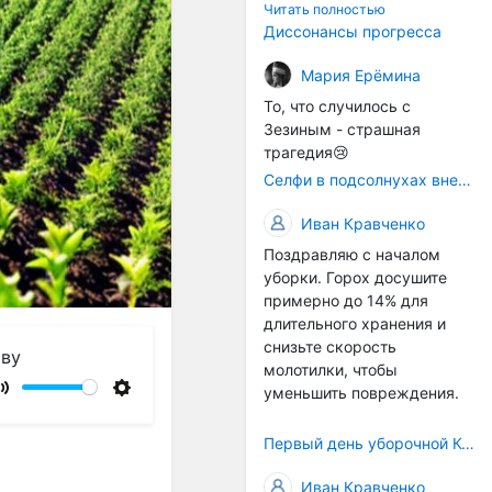
технологичности
Читать полностью
оборудования в
Диссонансы прогресса
перспективе напрямую
окажется связана с
Мария Ерёмина
кадрами. Их надо будет
То, что случилось с
все больше, чтобы
Зезиным - страшная
затыкать
трагедия😢
образовывающиеся
Селфи в подсолнухах вне закона: За проникновение на сельхозземли без разрешения хотят штрафовать
технологические дыры. И
это в рамках
Иван Кравченко
существующих реалий для
Поздравляю с началом
людей принимающих
уборки. Горох досушите
решения как раз хорошо,
примерно до 14% для
само село окажется при
длительного хранения и
деле, да и количество
снизьте скорость
задействованных в
чву
молотилки, чтобы
сельхозпоризводстве
уменьшить повреждения.
кадров таким образом
Mute
Settings
вырастет.
Первый день уборочной Компании 2026🫡Считаю открытым.
Иван Кравченко