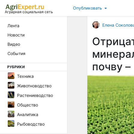
Опубликовать
Аграрная социальная сеть
Елена Соколов
Лента
Новости
Отрицат
Видео
минера
События
почву –
РУБРИКИ
Техника
Животноводство
Растениеводство
Общество
Аналитика
Рыбоводство