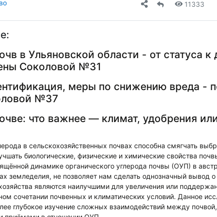
во
11333
е:
очв в Ульяновской области - от статуса к
лены Соколовой №31
нтификация, меры по снижению вреда - п
оловой №37
почве: что важнее — климат, удобрения ил
лерода в сельскохозяйственных почвах способна смягчать выб
лучшать биологические, физические и химические свойства почв
вящённой динамике органического углерода почвы (ОУП) в авст
х земледелия, не позволяет нам сделать однозначный вывод о 
хозяйства являются наилучшими для увеличения или поддержа
ном сочетании почвенных и климатических условий. Данное ис
олее глубокое изучение сложных взаимодействий между почвой,
и приёмами в отношении ОУП.