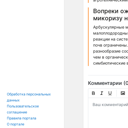
Вопреки ож
микоризу н
Арбускулярные м
малоплодородных
реакции на сист
почв ограничены.
разнообразие со
чем в органичес
симбиотические 
Комментарии (0
Обработка персональных
данных
Пользовательское
соглашение
Правила портала
О портале