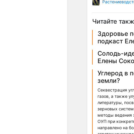
Растениеводст
Читайте такж
Здоровье п
подкаст Е
Солодь-иде
Елены Сок
Углерод в 
земли?
Секвестрация уг
газов, а также у
литературы, пос
зерновых система
методы ведения 
ОУП при конкрет
направлено на б
агротехническим