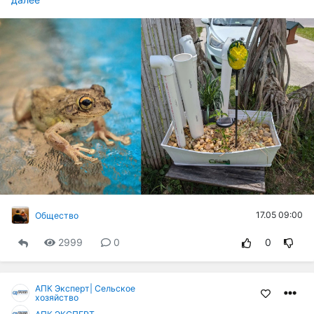
17.05 09:00
Общество
2999
0
0
АПК Эксперт| Сельское
хозяйство