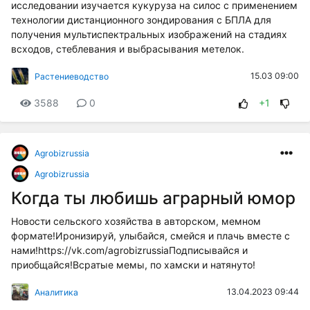
исследовании изучается кукуруза на силос с применением
технологии дистанционного зондирования с БПЛА для
получения мультиспектральных изображений на стадиях
всходов, стеблевания и выбрасывания метелок.
15.03 09:00
Растениеводство
3588
0
+1
Agrobizrussia
Agrobizrussia
Когда ты любишь аграрный юмор
Новости сельского хозяйства в авторском, мемном
формате!Иронизируй, улыбайся, смейся и плачь вместе с
нами!https://vk.com/agrobizrussiaПодписывайся и
приобщайся!Всратые мемы, по хамски и натянуто!
13.04.2023 09:44
Аналитика