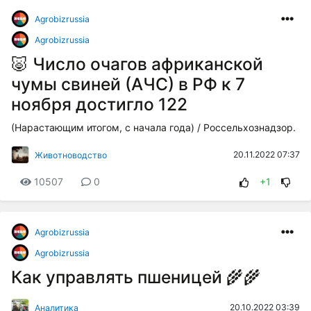
Agrobizrussia
Agrobizrussia
🐷 Число очагов африканской
чумы свиней (АЧС) в РФ к 7
ноября достигло 122
(Нарастающим итогом, с начала года) / Россельхознадзор.
20.11.2022 07:37
Животноводство
10507
0
+1
Agrobizrussia
Agrobizrussia
Как управлять пшеницей 🌾🌾
20.10.2022 03:39
Аналитика