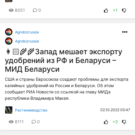
8051
0
+1
Agrobizrussia
Agrobizrussia
👩🏻‍🌾🌾Запад мешает экспорту
удобрений из РФ и Беларуси –
МИД Беларуси
США и страны Евросоюза создают проблемы для экспорта
калийных удобрений из России и Беларуси. Об этом
сообщает РИА Новости со ссылкой на главу МИДа
республики Владимира Макея.
02.10.2022 05:47
Растениеводство
8111
0
+3