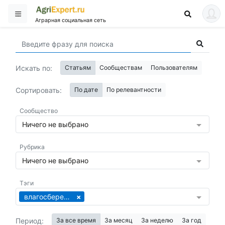
Аграрная социальная сеть
Искать по:
Статьям
Сообществам
Пользователям
Сортировать:
По дате
По релевантности
Сообщество
Ничего не выбрано
Рубрика
Ничего не выбрано
Тэги
влагосбережение
Период:
За все время
За месяц
За неделю
За год