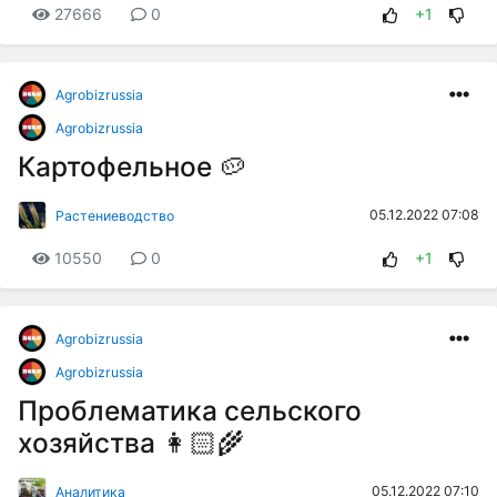
27666
0
+1
Agrobizrussia
Agrobizrussia
Картофельное 🥔
05.12.2022 07:08
Растениеводство
10550
0
+1
Agrobizrussia
Agrobizrussia
Проблематика сельского
хозяйства 👩🏻‍🌾
05.12.2022 07:10
Аналитика