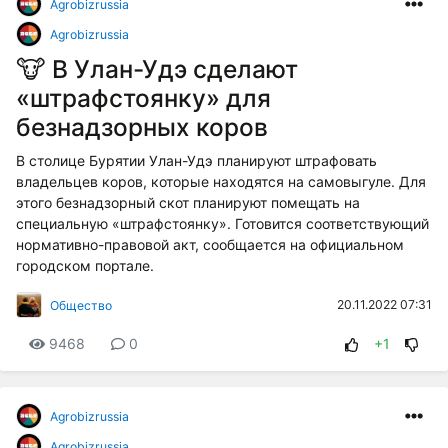
Agrobizrussia
Agrobizrussia
🐮 В Улан-Удэ сделают
«штрафстоянку» для
безнадзорных коров
В столице Бурятии Улан-Удэ планируют штрафовать
владельцев коров, которые находятся на самовыгуле. Для
этого безнадзорный скот планируют помещать на
специальную «штрафстоянку». Готовится соответствующий
нормативно-правовой акт, сообщается на официальном
городском портале.
20.11.2022 07:31
Общество
9468
0
+1
Agrobizrussia
Agrobizrussia