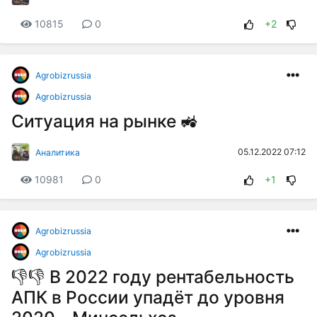
10815
0
+2
Agrobizrussia
Agrobizrussia
Ситуация на рынке 🚜
05.12.2022 07:12
Аналитика
10981
0
+1
Agrobizrussia
Agrobizrussia
👎👎 В 2022 году рентабельность
АПК в России упадёт до уровня