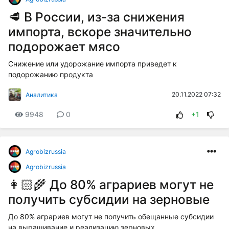
🥩 В России, из-за снижения
импорта, вскоре значительно
подорожает мясо
Снижение или удорожание импорта приведет к
подорожанию продукта
20.11.2022 07:32
Аналитика
9948
0
+1
Agrobizrussia
Agrobizrussia
👩🏻‍🌾 До 80% аграриев могут не
получить субсидии на зерновые
До 80% аграриев могут не получить обещанные субсидии
на выращивание и реализацию зерновых.