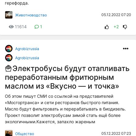
герефорда.
05.12.2022 07:20
Животноводство
11614
1
+2
Agrobizrussia
Agrobizrussia
🍟Электробусы будут отапливать
переработанным фритюрным
маслом из «Вкусно — и точка»
Об этом пишут СМИ со ссылкой на представителей
«Мосгортранса» и сети ресторанов быстрого питания.
Масло будут фильтровать и перерабатывать в биодизель.
Проект позволит электробусам зимой стать ещё более
экологичными.Кажется, запахло жареным
05.12.2022 07:23
Общество