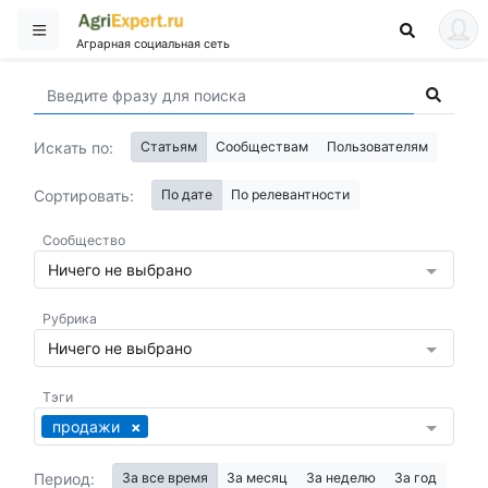
Аграрная социальная сеть
Искать по:
Статьям
Сообществам
Пользователям
Сортировать:
По дате
По релевантности
Сообщество
Ничего не выбрано
Рубрика
Ничего не выбрано
Тэги
продажи
Период:
За все время
За месяц
За неделю
За год