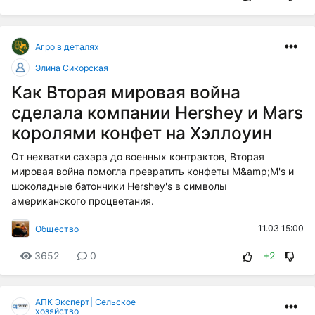
Агро в деталях
Элина Сикорская
Как Вторая мировая война
сделала компании Hershey и Mars
королями конфет на Хэллоуин
От нехватки сахара до военных контрактов, Вторая
мировая война помогла превратить конфеты M&amp;M's и
шоколадные батончики Hershey's в символы
американского процветания.
11.03 15:00
Общество
3652
0
+2
АПК Эксперт| Сельское
хозяйство