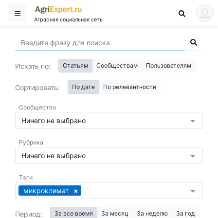
Аграрная социальная сеть
Искать по:
Статьям
Сообществам
Пользователям
Сортировать:
По дате
По релевантности
Сообщество
Ничего не выбрано
Рубрика
Ничего не выбрано
Тэги
микроклимат
Период:
За все время
За месяц
За неделю
За год