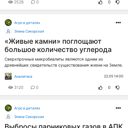
2528
0
0
Агро в деталях
Элина Сикорская
«Живые камни» поглощают
большое количество углерода
Сверхпрочные микробиалиты являются одним из
древнейших свидетельств существования жизни на Земле.
22.05 14:00
Аналитика
3120
0
0
Агро в деталях
Элина Сикорская
Выбросы парниковых газов в АПК