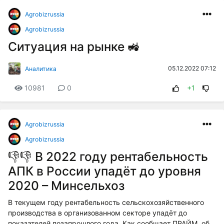
Agrobizrussia
Agrobizrussia
Ситуация на рынке 🚜
05.12.2022 07:12
Аналитика
10981
0
+1
Agrobizrussia
Agrobizrussia
👎👎 В 2022 году рентабельность
АПК в России упадёт до уровня
2020 – Минсельхоз
В текущем году рентабельность сельскохозяйственного
производства в организованном секторе упадёт до
показателей позапрошлого года. Как сообщает ПРАЙМ, об