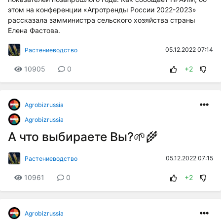
этом на конференции «Агротренды России 2022-2023»
рассказала замминистра сельского хозяйства страны
Елена Фастова.
05.12.2022 07:14
Растениеводство
10905
0
+2
Agrobizrussia
Agrobizrussia
А что выбираете Вы?🌱🌾
05.12.2022 07:15
Растениеводство
10961
0
+2
Agrobizrussia