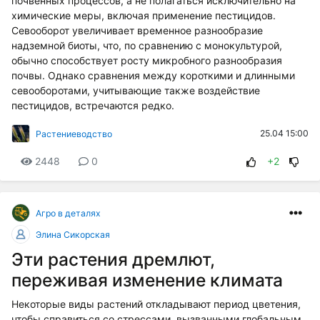
почвенных процессов, а не полагаться исключительно на
химические меры, включая применение пестицидов.
Севооборот увеличивает временное разнообразие
надземной биоты, что, по сравнению с монокультурой,
обычно способствует росту микробного разнообразия
почвы. Однако сравнения между короткими и длинными
севооборотами, учитывающие также воздействие
пестицидов, встречаются редко.
25.04 15:00
Растениеводство
2448
0
+2
Агро в деталях
Элина Сикорская
Эти растения дремлют,
переживая изменение климата
Некоторые виды растений откладывают период цветения,
чтобы справиться со стрессами, вызванными глобальным