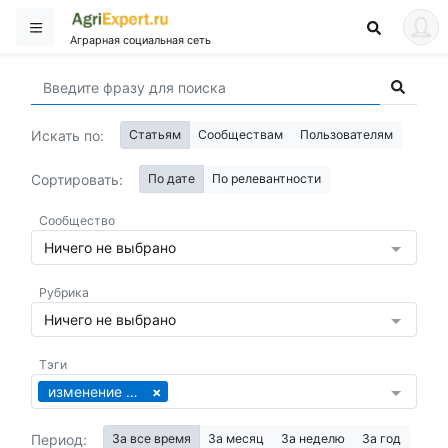
Аграрная социальная сеть
Искать по:
Статьям
Сообществам
Пользователям
Сортировать:
По дате
По релевантности
Сообщество
Ничего не выбрано
Рубрика
Ничего не выбрано
Тэги
изменение климата
Период:
За все время
За месяц
За неделю
За год