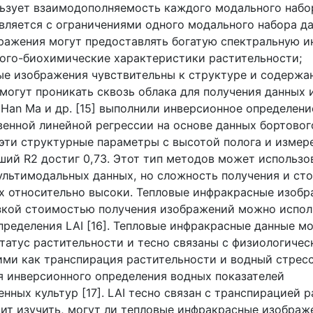
ьзует взаимодополняемость каждого модального набо
вляется с ограничениями одного модального набора дан
ражения могут предоставлять богатую спектральную 
ого-биохимические характеристики растительности;
е изображения чувствительны к структуре и содержа
 могут проникать сквозь облака для получения данных
.
Han
Ma
и др. [15] выполнили инверсионное определен
енной линейной регрессии на основе данных бортово
 эти структурные параметры с высотой полога и изме
сший
R
2 достиг 0,73. Этот тип методов может использо
льтимодальных данных, но сложность получения и ст
х относительно высоки. Тепловые инфракрасные изобр
зкой стоимостью получения изображений можно испол
определения
LAI
[16]. Тепловые инфракрасные данные м
татус растительности и тесно связаны с физиологиче
ими как транспирация растительности и водный стресс
я инверсионного определения водных показателей
нных культур [17].
LAI
тесно связан с транспирацией р
оит изучить, могут ли тепловые инфракрасные изображ