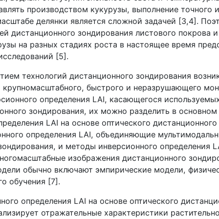
авлять производством кукурузы, выполнение точного 
масштабе делянки является сложной задачей [3,4]. По
лей дистанционного зондирования листового покрова и
рузы на разных стадиях роста в настоящее время пред
сследований [5].
тием технологий дистанционного зондирования возник
 крупномасштабного, быстрого и неразрушающего мо
рсионного определения
LAI
, касающегося используемы
онного зондирования, их можно разделить в основном
определения
LAI
на основе оптического дистанционного
онного определения
LAI
, объединяющие мультимодальн
зондирования, и методы инверсионного определения
L
огомасштабные изображения дистанционного зондиро
дели обычно включают эмпирические модели, физиче
о обучения [7].
нного определения
LAI
на основе оптического дистанци
ализирует отражательные характеристики растительно