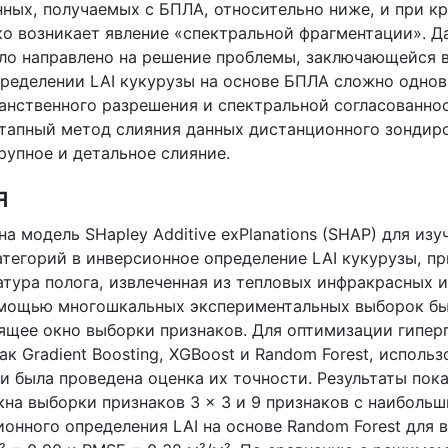
нных, получаемых с БПЛА, относительно ниже, и при 
ко возникает явление «спектральной фрагментации». Д
ло направлено на решение проблемы, заключающейся в
ределении LAI кукурузы на основе БПЛА сложно одно
анственного разрешения и спектральной согласованно
тапный метод слияния данных дистанционного зондир
упное и детальное слияние.
я
а модель SHapley Additive exPlanations (SHAP) для изу
атегорий в инверсионное определение LAI кукурузы, п
атура полога, извлеченная из тепловых инфракрасных 
омощью многошкальных экспериментальных выборок б
ящее окно выборки признаков. Для оптимизации гипе
ак Gradient Boosting, XGBoost и Random Forest, исполь
 и была проведена оценка их точности. Результаты пока
кна выборки признаков 3 × 3 и 9 признаков с наиболь
онного определения LAI на основе Random Forest для 