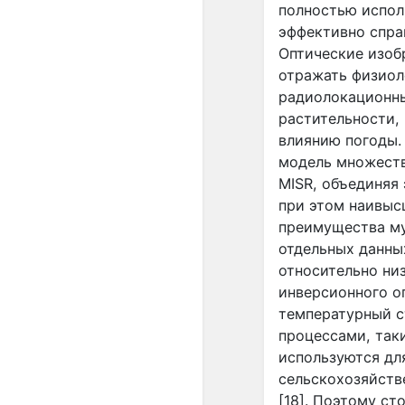
полностью испол
эффективно спра
Оптические изоб
отражать физиол
радиолокационны
растительности,
влиянию погоды
модель множеств
MISR
, объединяя
при этом наивы
преимущества му
отдельных данны
относительно ни
инверсионного 
температурный с
процессами, так
используются дл
сельскохозяйстве
[18]. Поэтому ст