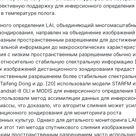
фективную поддержку для инверсионного определения
в температуре полога.
нного определения
LAI
, объединяющий многомасштабн
зондирования, направлен на объединение изображений
разным пространственным разрешением для достижени
тальной информации до макроскопических характерист
ия с низким пространственным разрешением обычно 
 относительно стабильную спектральную информацию [
 изображений дистанционного зондирования придаст
нственным разрешением более стабильные спектраль
Taifeng
Dong
и др. [20] использовали модели
STARFM
Landsat
-8
OLI
и
MODIS
для инверсионного определения
спользовали метод ассимиляции данных для инверсио
массы, что доказало, что алгоритм слияния может уси
анционного зондирования для мониторинга роста
енных культур. Однако для детального мониторинга
LAI
и этот тип метода спутникового слияния изображений
соким пространственным разрешением часто использую