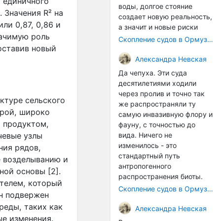
м единичного
воды, долгое стояние
 Значения R² на
создает новую реальность,
ли 0,87, 0,86 и
а значит и новые риски
начимую роль
Скопление судов в Ормузском проливе грозит катастрофическим распространением инвазивных видов
оставив новый
Александра Невская
Да чепуха. Эти суда
десятилетиями ходили
через пролив и точно так
ктуре сельского
же распространяли ту
урой, широко
самую инвазивную флору и
 продуктом,
фауну, с точностью до
вида. Ничего не
чевые узлы
изменилось - это
ния рядов,
стандартный путь
е возделыванию и
антропогенного
ной основы [2].
распространения биоты.
ателем, который
Скопление судов в Ормузском проливе грозит катастрофическим распространением инвазивных видов
н подвержен
еды, таких как
Александра Невская
ые изменения.