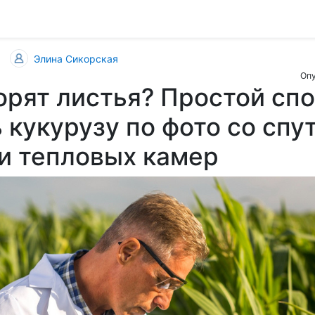
Элина Сикорская
Опу
орят листья? Простой сп
 кукурузу по фото со спу
и тепловых камер