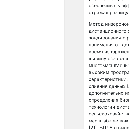
обеспечивать эф
отражая разницу 
Метод инверсио
дистанционного 
зондирования с 
понимания от де
время изображен
ширину обзора и
многомасштабных
высоким простра
характеристики.
слияния данных
дополнительно и
определения био
технологии дист
сельскохозяйств
масштабе делянк
[21]. БПЛА с вы