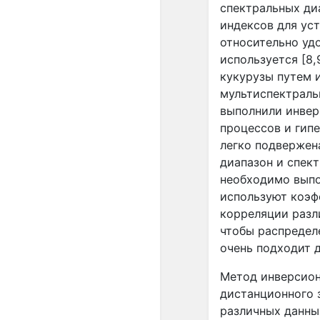
спектральных ди
индексов для ус
относительно уд
используется [8,
кукурузы путем 
мультиспектраль
выполнили инве
процессов и гип
легко подвержен
диапазон и спек
необходимо выпо
используют коэф
корреляции разли
чтобы распредел
очень подходит д
Метод инверсио
дистанционного 
различных данны