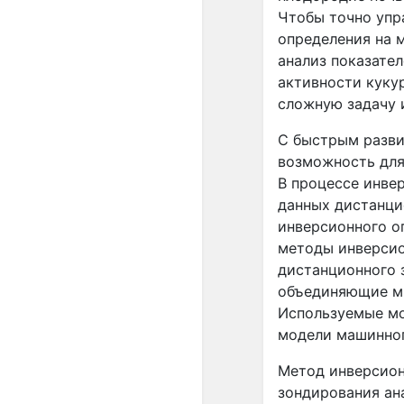
Чтобы точно упр
определения на 
анализ показате
активности куку
сложную задачу и
С быстрым разви
возможность для
В процессе инве
данных дистанци
инверсионного 
методы инверси
дистанционного 
объединяющие мн
Используемые мо
модели машинног
Метод инверсио
зондирования ан