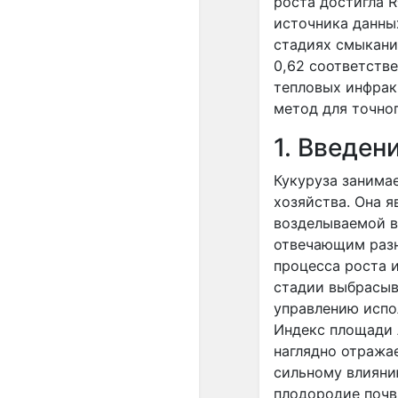
роста достигла R
источника данных
стадиях смыкания
0,62 соответств
тепловых инфрак
метод для точно
1. Введен
Кукуруза занима
хозяйства. Она 
возделываемой в
отвечающим разн
процесса роста и
стадии выбрасыва
управлению испо
Индекс площади 
наглядно отража
сильному влияни
плодородие почв