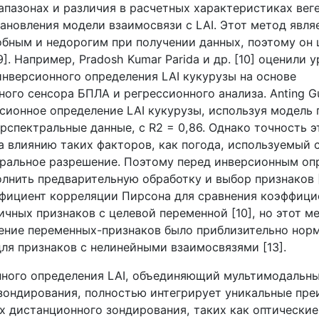
апазонах и различия в расчетных характеристиках вег
тановления модели взаимосвязи с
LAI
. Этот метод явля
обным и недорогим при получении данных, поэтому он
9]. Например,
Pradosh
Kumar
Parida
и др. [10] оценили 
инверсионного определения
LAI
кукурузы на основе
ного сенсора БПЛА и регрессионного анализа.
Anting
G
рсионное определение
LAI
кукурузы, используя модель 
ерспектральные данные, с
R
2 = 0,86. Однако точность 
а влиянию таких факторов, как погода, используемый 
тральное разрешение. Поэтому перед инверсионным о
лнить предварительную обработку и выбор признаков [
фициент корреляции Пирсона для сравнения коэффици
чных признаков с целевой переменной [10], но этот ме
ение переменных-признаков было приблизительно нор
ля признаков с нелинейными взаимосвязями [13].
нного определения
LAI
, объединяющий мультимодальн
зондирования, полностью интегрирует уникальные пр
х дистанционного зондирования, таких как оптически