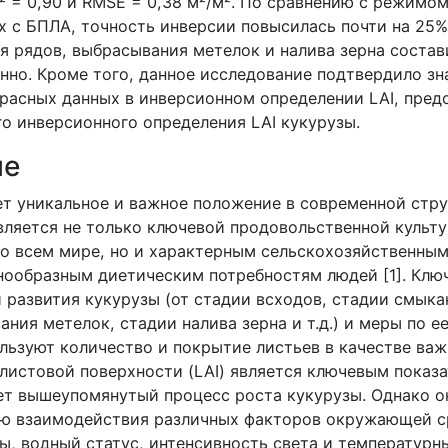
² = 0,90 и RMSE = 0,38 м²/м². По сравнению с режимо
 с БПЛА, точность инверсии повысилась почти на 25%.
 рядов, выбрасывания метелок и налива зерна состави
енно. Кроме того, данное исследование подтвердило з
расных данных в инверсионном определении LAI, пред
го инверсионного определения LAI кукурузы.
ие
ет уникальное и важное положение в современной стру
является не только ключевой продовольственной культ
о всем мире, но и характерным сельскохозяйственным
ообразным диетическим потребностям людей [1]. Клю
 развития кукурузы (от стадии всходов, стадии смыка
ния метелок, стадии налива зерна и т.д.) и меры по е
льзуют количество и покрытие листьев в качестве важ
листовой поверхности (
LAI
) является ключевым показ
ет вышеупомянутый процесс роста кукурузы. Однако о
ю взаимодействия различных факторов окружающей ср
ы, водный статус, интенсивность света и температурн