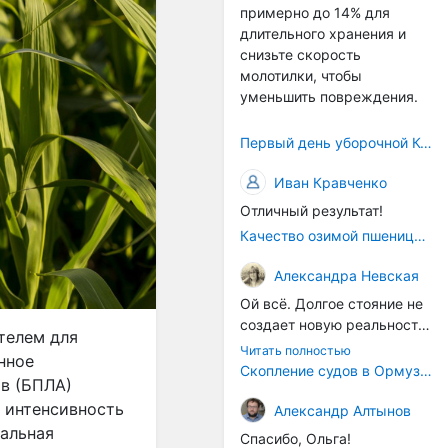
примерно до 14% для
само село окажется при
длительного хранения и
деле, да и количество
снизьте скорость
задействованных в
молотилки, чтобы
сельхозпоризводстве
уменьшить повреждения.
кадров таким образом
вырастет.
Первый день уборочной Компании 2026🫡Считаю открытым.
Иван Кравченко
Отличный результат!
Качество озимой пшеницы 2026 год
Александра Невская
Ой всё. Долгое стояние не
создает новую реальность.
телем для
Морские организмы всегда
Читать полностью
нное
накапливаются на судах.
Скопление судов в Ормузском проливе грозит катастрофическим распространением инвазивных видов
ов (БПЛА)
Ежегодно суда идут в доки
 интенсивность
на чистку от тех самых
Александр Алтынов
организмов. И год за
ральная
Спасибо, Ольга!