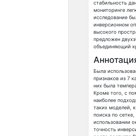
стабильность да
мониторинге лег
исследование бы
инверсионном оп
высокого простр
предложен двухэ
объединяющий кр
Аннотаци
Была использован
признаков из 7 к
них была темпер
Кроме того, с п
наиболее подход
таких моделей, к
поиска по сетке,
использовании о
точность инверси