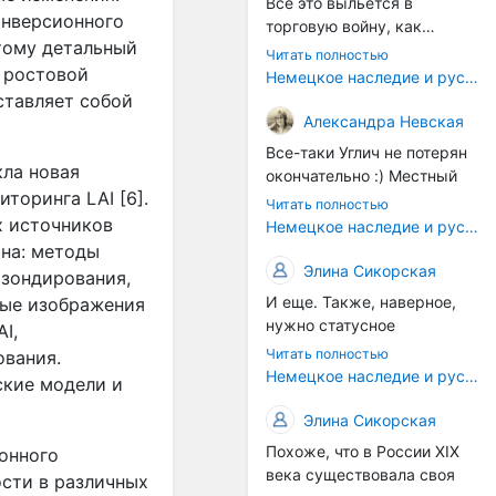
Все это выльется в
инверсионного
торговую войну, как
этому детальный
печально известная война
Читать полностью
за Адыгейский сыр. Собаки
 ростовой
Немецкое наследие и русский характер: история колбасного дела в Российской империи
на сене - кому это надо?
ставляет собой
Когда региональный
Александра Невская
продукт начнут делать
Все-таки Углич не потерян
многие мастера региона, а
ла новая
окончательно :) Местный
не единицы энтузиастов,
ниторинга
LAI
[6].
институт сыроделия
Читать полностью
вот тогда можно подумать
делает сейчас отличные
х источников
Немецкое наследие и русский характер: история колбасного дела в Российской империи
об этом. Пока рано, рано.
выдержанные сыры с
 на: методы
плесенью - хотя конечно,
Элина Сикорская
 зондирования,
возродить рецепты
И еще. Также, наверное,
ые изображения
углицких колбасников
нужно статусное
AI
,
было бы прекрасно. Только
законодательство. В
Читать полностью
вания.
это сегодня дело не
Европе есть защита
Немецкое наследие и русский характер: история колбасного дела в Российской империи
ские модели и
государства (в самом
географических указаний
лучшем случае оно могло
— пармская ветчина не
Элина Сикорская
бы возродить плановую
может производиться в
Похоже, что в России XIX
онного
экономику, а не
другом регионе. У нас это
века существовала своя
исторические ремесла,
сти в различных
почти не работает.