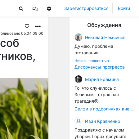
Зарегистрироваться
Войти
Обсуждения
бликовано 05.04 09:00
Николай Немчинов
особ
Думаю, проблема
тников,
отставания
технологичности
Читать полностью
оборудования в
Диссонансы прогресса
перспективе напрямую
окажется связана с
Мария Ерёмина
кадрами. Их надо будет
То, что случилось с
все больше, чтобы
Зезиным - страшная
затыкать
трагедия😢
образовывающиеся
Селфи в подсолнухах вне закона: За проникновение на сельхозземли без разрешения хотят штрафовать
технологические дыры. И
это в рамках
Иван Кравченко
существующих реалий для
Поздравляю с началом
людей принимающих
уборки. Горох досушите
решения как раз хорошо,