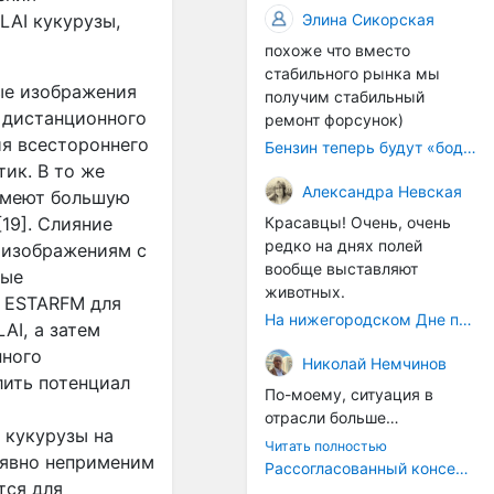
происходящих сегодня
Сегодняшние
Элина Сикорская
LAI
кукурузы,
рынке и бизнесе.
процессов, больше
гастротуры — это
похоже что вместо
напоминает судорожное
событийный,
стабильного рынка мы
ситуационное затыкание
развлекательный формат.
ые изображения
получим стабильный
дыр.
Его цель — показать
 дистанционного
ремонт форсунок)
туристу "вкусное" место,
я всестороннего
Бензин теперь будут «бодяжить» легально: чего ждать водителям?
развлечь, дать яркие
ик. В то же
впечатления. Это,
Александра Невская
безусловно, интересно и
имеют большую
правильно, но это внешний
Красавцы! Очень, очень
19]. Слияние
слой.
редко на днях полей
 изображениям с
А хорошо было бы,
вообще выставляют
ные
например, не просто
животных.
и
ESTARFM
для
восстановить углицкую
На нижегородском Дне поля было очень много животных
LAI
, а затем
колбасу как артефакт, а
нного
вернуть сам
Николай Немчинов
принцип: продукт как
лить потенциал
По-моему, ситуация в
голос места
.
Многие
отрасли больше
старые рецепты
кукурузы на
напоминает какие-то
Читать полностью
сохранились в архивах, у
 явно неприменим
судороги, чем
Рассогласованный консенсус
потомков мастеров, в
осмысленные действия,
тся для