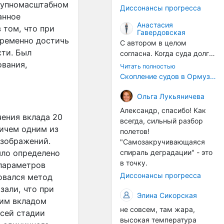
годом, век за веком суда
крупномасштабном
Диссонансы прогресса
разносят эти самые
анное
организмы по пути
Анастасия
 том, что при
Гавердовская
следования.
временно достичь
С автором в целом
сти. Был
согласна. Когда суда долго
стоят в теплой воде, на их
ования,
Читать полностью
корпусах активно
Скопление судов в Ормузском проливе грозит катастрофическим распространением инвазивных видов
накапливаются морские
организмы, и потом они
Ольга Лукьяничева
могут быть перенесены в
Александр, спасибо! Как
другие регионы. Поэтому
чения вклада 20
всегда, сильный разбор
проблема вполне реальная
ричем одним из
полетов!
— просто я бы говорила не
изображений.
"Самозакручивающаяся
о неизбежной катастрофе,
спираль деградации" - это
ыло определено
а о повышенном риске,
в точку.
рпараметров
который нельзя
Диссонансы прогресса
зовался метод
игнорировать. А так да 👍
зали, что при
Элина Сикорская
шим вкладом
не совсем, там жара,
всей стадии
высокая температура