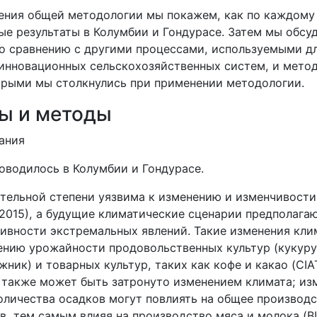
ения общей методологии мы покажем, как по каждому
ые результаты в Колумбии и Гондурасе. Затем мы обсу
по сравнению с другими процессами, используемыми д
инновационных сельскохозяйственных систем, и мето
орыми мы столкнулись при применении методологии.
ы и методы
ания
оводилось в Колумбии и Гондурасе.
ительной степени уязвима к изменению и изменчивости
(2015), а будущие климатические сценарии предполага
сивности экстремальных явлений. Такие изменения кли
ению урожайности продовольственных культур (кукуруз
ник) и товарных культур, таких как кофе и какао (CIAT
также может быть затронуто изменением климата; из
оличества осадков могут повлиять на общее производс
в, тем самым влияя на производство мяса и молока (B