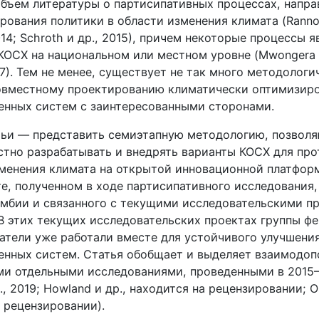
объем литературы о партисипативных процессах, напра
ования политики в области изменения климата (Rannow
2014; Schroth и др., 2015), причем некоторые процессы 
КОСХ на национальном или местном уровне (Mwongera и
017). Тем не менее, существует не так много методологи
овместному проектированию климатически оптимизир
енных систем с заинтересованными сторонами.
тьи — представить семиэтапную методологию, позво
тно разрабатывать и внедрять варианты КОСХ для пр
менения климата на открытой инновационной платформ
е, полученном в ходе партисипативного исследования,
умбии и связанного с текущими исследовательскими п
 В этих текущих исследовательских проектах группы ф
атели уже работали вместе для устойчивого улучшени
енных систем. Статья обобщает и выделяет взаимодо
и отдельными исследованиями, проведенными в 2015–
., 2019; Howland и др., находится на рецензировании; O
а рецензировании).