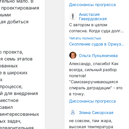
тельно мало. В
годом, век за веком суда
Диссонансы прогресса
разносят эти самые
о проектирования
организмы по пути
Анастасия
тными
Гавердовская
следования.
ая добиться
С автором в целом
согласна. Когда суда долго
стоят в теплой воде, на их
Читать полностью
корпусах активно
Скопление судов в Ормузском проливе грозит катастрофическим распространением инвазивных видов
накапливаются морские
о проекта,
организмы, и потом они
Ольга Лукьяничева
ся семь этапов
могут быть перенесены в
Александр, спасибо! Как
ованных
другие регионы. Поэтому
всегда, сильный разбор
е в широких
проблема вполне реальная
полетов!
— просто я бы говорила не
ых
"Самозакручивающаяся
о неизбежной катастрофе,
 процессе,
спираль деградации" - это
а о повышенном риске,
й для внедрения
в точку.
который нельзя
вместное
Диссонансы прогресса
игнорировать. А так да 👍
равил
Элина Сикорская
аинтересованных
не совсем, там жара,
ых задач,
высокая температура
редварительная