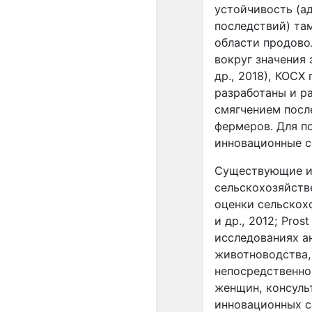
устойчивость (а
последствий) та
области продово
вокруг значения 
др., 2018), КОСХ
разработаны и р
смягчением посл
фермеров. Для п
инновационные с
Существующие и
сельскохозяйств
оценки сельскохо
и др., 2012; Pros
исследованиях а
животноводства,
непосредственно
женщин, консуль
инновационных с