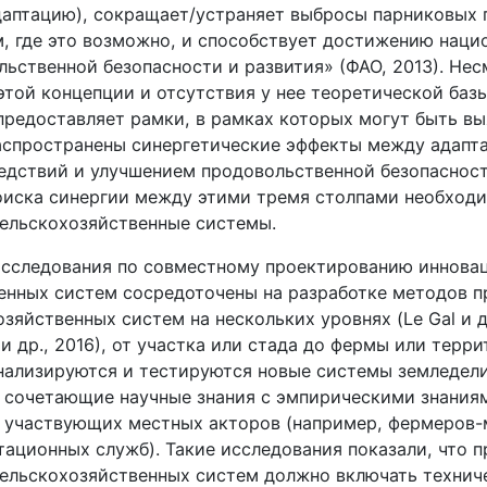
даптацию), сокращает/устраняет выбросы парниковых г
м, где это возможно, и способствует достижению наци
льственной безопасности и развития» (ФАО, 2013). Нес
этой концепции и отсутствия у нее теоретической базы
 предоставляет рамки, в рамках которых могут быть в
аспространены синергетические эффекты между адапт
едствий и улучшением продовольственной безопасност
оиска синергии между этими тремя столпами необход
ельскохозяйственные системы.
сследования по совместному проектированию иннова
енных систем сосредоточены на разработке методов п
зяйственных систем на нескольких уровнях (Le Gal и др
t и др., 2016), от участка или стада до фермы или терр
нализируются и тестируются новые системы земледели
 сочетающие научные знания с эмпирическими знания
 участвующих местных акторов (например, фермеров-
тационных служб). Такие исследования показали, что 
ельскохозяйственных систем должно включать технич