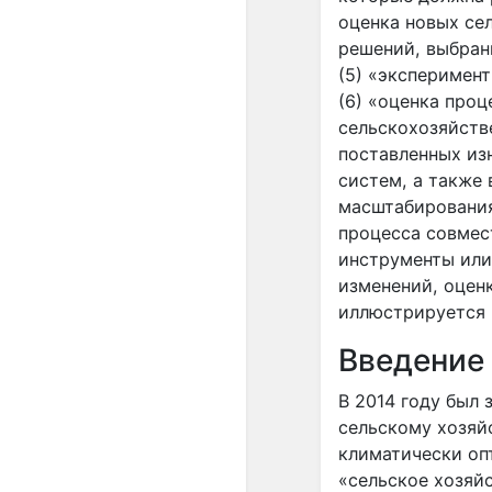
оценка новых се
решений, выбран
(5) «эксперимен
(6) «оценка про
сельскохозяйств
поставленных из
систем, а также 
масштабирования
процесса совмес
инструменты или
изменений, оцен
иллюстрируется 
Введение
В 2014 году был
сельскому хозяй
климатически оп
«сельское хозяй