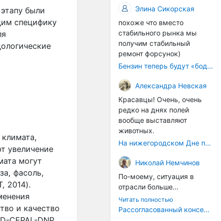
происходящих сегодня
Сегодняшние
Элина Сикорская
рынке и бизнесе.
 этапу были
процессов, больше
гастротуры — это
дим специфику
похоже что вместо
напоминает судорожное
событийный,
стабильного рынка мы
ля
ситуационное затыкание
развлекательный формат.
получим стабильный
дыр.
дологические
Его цель — показать
ремонт форсунок)
туристу "вкусное" место,
Бензин теперь будут «бодяжить» легально: чего ждать водителям?
развлечь, дать яркие
впечатления. Это,
Александра Невская
безусловно, интересно и
правильно, но это внешний
Красавцы! Очень, очень
слой.
редко на днях полей
А хорошо было бы,
вообще выставляют
например, не просто
животных.
 климата,
восстановить углицкую
На нижегородском Дне поля было очень много животных
ют увеличение
колбасу как артефакт, а
вернуть сам
мата могут
Николай Немчинов
принцип: продукт как
а, фасоль,
По-моему, ситуация в
голос места
.
Многие
, 2014).
отрасли больше
старые рецепты
менения
напоминает какие-то
Читать полностью
сохранились в архивах, у
судороги, чем
тво и качество
Рассогласованный консенсус
потомков мастеров, в
осмысленные действия,
ID-CEPAL-DNP.,