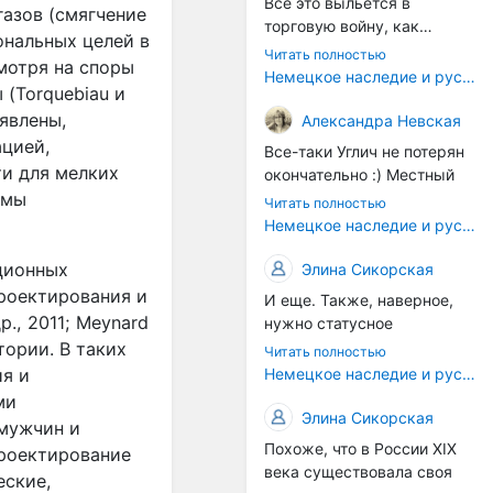
Все это выльется в
азов (смягчение
торговую войну, как
ональных целей в
печально известная война
Читать полностью
мотря на споры
за Адыгейский сыр. Собаки
Немецкое наследие и русский характер: история колбасного дела в Российской империи
 (Torquebiau и
на сене - кому это надо?
Когда региональный
ыявлены,
Александра Невская
продукт начнут делать
ацией,
Все-таки Углич не потерян
многие мастера региона, а
и для мелких
окончательно :) Местный
не единицы энтузиастов,
институт сыроделия
имы
Читать полностью
вот тогда можно подумать
делает сейчас отличные
Немецкое наследие и русский характер: история колбасного дела в Российской империи
об этом. Пока рано, рано.
выдержанные сыры с
плесенью - хотя конечно,
ционных
Элина Сикорская
возродить рецепты
роектирования и
И еще. Также, наверное,
углицких колбасников
., 2011; Meynard
нужно статусное
было бы прекрасно. Только
законодательство. В
итории. В таких
Читать полностью
это сегодня дело не
Европе есть защита
Немецкое наследие и русский характер: история колбасного дела в Российской империи
я и
государства (в самом
географических указаний
ми
лучшем случае оно могло
— пармская ветчина не
Элина Сикорская
мужчин и
бы возродить плановую
может производиться в
Похоже, что в России XIX
экономику, а не
проектирование
другом регионе. У нас это
века существовала своя
исторические ремесла,
еские,
почти не работает.