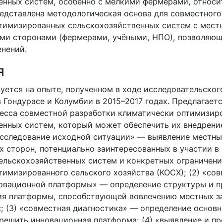
енных систем, особенно с мелкими фермерами, относи
редставлена методологическая основа для совместног
тимизированных сельскохозяйственных систем с мес
ми сторонами (фермерами, учёными, НПО), позволяющ
нений.
я
уется на опыте, полученном в ходе исследовательског
 Гондурасе и Колумбии в 2015–2017 годах. Предлагает
цесса совместной разработки климатически оптимизир
енных систем, который может обеспечить их внедрени
«исследование исходной ситуации» — выявление местн
х сторон, потенциально заинтересованных в участии в
льскохозяйственных систем и конкретных ограничени
тимизированного сельского хозяйства (КОСХ); (2) «со
овационной платформы» — определение структуры и п
я платформы, способствующей вовлечению местных з
; (3) «совместная диагностика» — определение основн
решить инновационная платформа; (4) «выявление и п