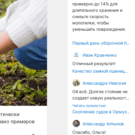
примерно до 14% для
само село окажется при
длительного хранения и
деле, да и количество
снизьте скорость
задействованных в
молотилки, чтобы
сельхозпоризводстве
уменьшить повреждения.
кадров таким образом
вырастет.
Первый день уборочной Компании 2026🫡Считаю открытым.
Иван Кравченко
Отличный результат!
Качество озимой пшеницы 2026 год
Александра Невская
Ой всё. Долгое стояние не
создает новую реальность.
Морские организмы всегда
Читать полностью
накапливаются на судах.
Скопление судов в Ормузском проливе грозит катастрофическим распространением инвазивных видов
атически
Ежегодно суда идут в доки
нако примеров
на чистку от тех самых
Александр Алтынов
организмов. И год за
Спасибо, Ольга!