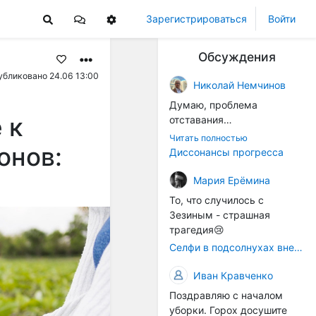
Зарегистрироваться
Войти
Обсуждения
убликовано 24.06 13:00
Николай Немчинов
Думаю, проблема
 к
отставания
технологичности
Читать полностью
онов:
оборудования в
Диссонансы прогресса
перспективе напрямую
окажется связана с
Мария Ерёмина
кадрами. Их надо будет
То, что случилось с
все больше, чтобы
Зезиным - страшная
затыкать
трагедия😢
образовывающиеся
Селфи в подсолнухах вне закона: За проникновение на сельхозземли без разрешения хотят штрафовать
технологические дыры. И
это в рамках
Иван Кравченко
существующих реалий для
Поздравляю с началом
людей принимающих
уборки. Горох досушите
решения как раз хорошо,