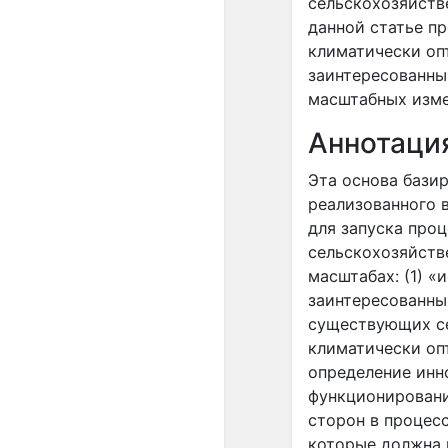
сельскохозяйств
данной статье п
климатически оп
заинтересованны
масштабных изме
Аннотаци
Эта основа базир
реализованного в
для запуска про
сельскохозяйств
масштабах: (1) 
заинтересованны
существующих се
климатически оп
определение инн
функционировани
сторон в процесс
которые должна 