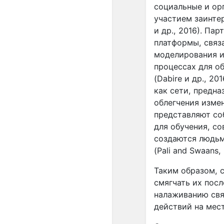
социальные и ор
участием заинтер
и др., 2016). П
платформы, связ
моделирования и
процессах для о
(Dabire и др., 
как сети, предн
облегчения измен
представляют со
для обучения, с
создаются людьм
(Pali and Swaans, 
Таким образом, 
смягчать их посл
налаживанию свя
действий на мес