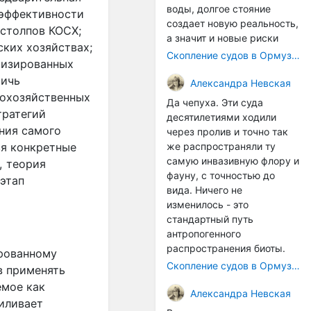
воды, долгое стояние
 эффективности
создает новую реальность,
 столпов КОСХ;
а значит и новые риски
ких хозяйствах;
Скопление судов в Ормузском проливе грозит катастрофическим распространением инвазивных видов
мизированных
тичь
Александра Невская
кохозяйственных
Да чепуха. Эти суда
тратегий
десятилетиями ходили
ния самого
через пролив и точно так
же распространяли ту
ся конкретные
самую инвазивную флору и
, теория
фауну, с точностью до
этап
вида. Ничего не
изменилось - это
стандартный путь
антропогенного
распространения биоты.
ированному
Скопление судов в Ормузском проливе грозит катастрофическим распространением инвазивных видов
в применять
емое как
Александра Невская
иливает