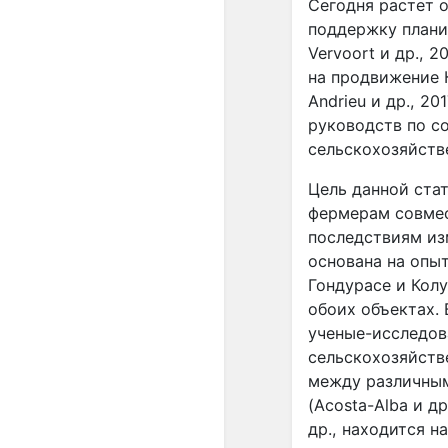
Сегодня растет 
поддержку планир
Vervoort и др., 
на продвижение 
Andrieu и др., 2
руководств по с
сельскохозяйств
Цель данной ста
фермерам совмес
последствиям из
основана на опыт
Гондурасе и Кол
обоих объектах.
ученые-исследов
сельскохозяйств
между различным
(Acosta-Alba и др
др., находится н