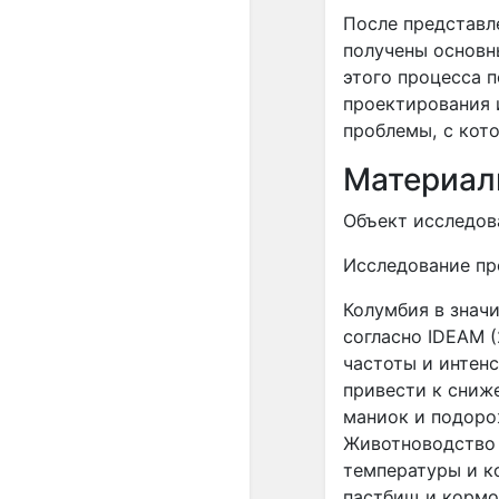
После представл
получены основн
этого процесса 
проектирования 
проблемы, с кот
Материал
Объект исследов
Исследование пр
Колумбия в знач
согласно IDEAM 
частоты и интен
привести к сниж
маниок и подорож
Животноводство 
температуры и к
пастбищ и кормо