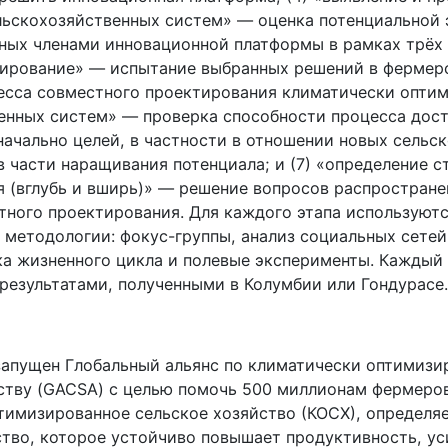
льскохозяйственных систем» — оценка потенциальной
ных членами инновационной платформы в рамках трёх
тирование» — испытание выбранных решений в фермерс
цесса совместного проектирования климатически опти
енных систем» — проверка способности процесса дос
начально целей, в частности в отношении новых сельс
в части наращивания потенциала; и (7) «определение с
 (вглубь и вширь)» — решение вопросов распростране
тного проектирования. Для каждого этапа используют
 методологии: фокус-группы, анализ социальных сетей
ка жизненного цикла и полевые эксперименты. Каждый 
результатами, полученными в Колумбии или Гондурасе.
 запущен Глобальный альянс по климатически оптимиз
ству (GACSA) с целью помочь 500 миллионам фермеро
тимизированное сельское хозяйство (КОСХ), определя
ство, которое устойчиво повышает продуктивность, ус