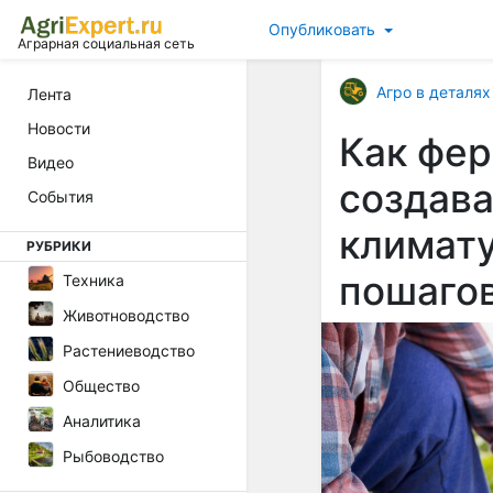
Опубликовать
Аграрная социальная сеть
Агро в деталях
Лента
Новости
Как фе
Видео
создава
События
климату
РУБРИКИ
пошаго
Техника
Животноводство
Растениеводство
Общество
Аналитика
Рыбоводство