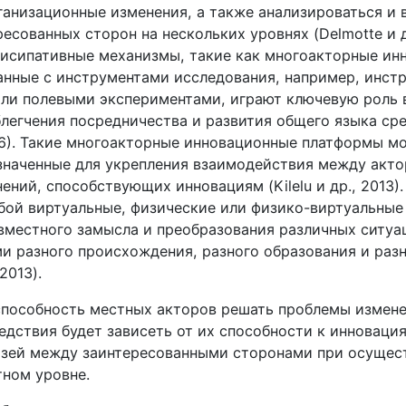
ганизационные изменения, а также анализироваться и 
есованных сторон на нескольких уровнях (Delmotte и др
артисипативные механизмы, такие как многоакторные и
анные с инструментами исследования, например, инст
ли полевыми экспериментами, играют ключевую роль 
блегчения посредничества и развития общего языка ср
2016). Такие многоакторные инновационные платформы 
азначенные для укрепления взаимодействия между акт
ений, способствующих инновациям (Kilelu и др., 2013)
бой виртуальные, физические или физико-виртуальные
овместного замысла и преобразования различных ситуа
и разного происхождения, разного образования и раз
2013).
способность местных акторов решать проблемы измене
едствия будет зависеть от их способности к инноваци
зей между заинтересованными сторонами при осущес
тном уровне.