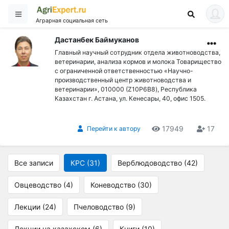
Аграрная социальная сеть
Дастанбек Баймуканов
Главный научный сотрудник отдела животноводства,
ветеринарии, анализа кормов и молока Товарищество
с ограниченной ответственностью «Научно-
производственный центр животноводства и
ветеринарии», 010000 (Z10P6B8), Республика
Казахстан г. Астана, ул. Кенесары, 40, офис 1505.
17949
17
Перейти к автору
Все записи
КРС (31)
Верблюдоводство (42)
Овцеводство (4)
Коневодство (30)
Лекции (24)
Пчеловодство (9)
Лекции на казахском (6)
Книги (10)