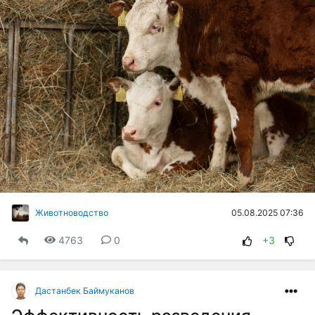
05.08.2025 07:36
Животноводство
4763
0
+3
Дастанбек Баймуканов