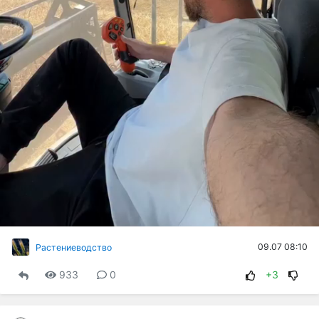
09.07 08:10
Растениеводство
933
0
+3