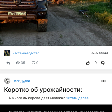
07.07 09:43
Растениеводство
35
0
0
Олег Дудий
Коротко об урожайности:
— А много ль корова даёт молока?
Читать далее
This
is
a