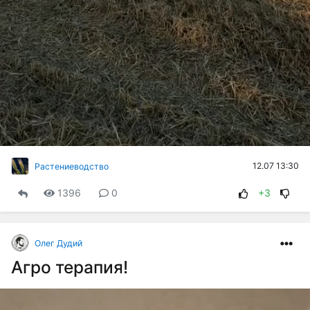
12.07 13:30
Растениеводство
1396
0
+3
Олег Дудий
Агро терапия!