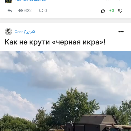
622
0
+3
Олег Дудий
Как не крути «черная икра»!