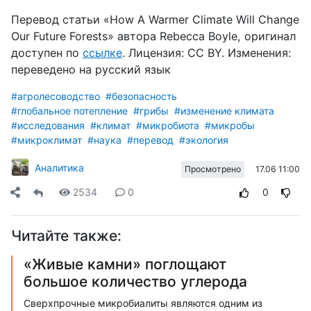
Перевод статьи «
How A Warmer Climate Will Change
Our Future Forests
» автора
Rebecca Boyle
, оригинал
доступен
по
ссылке
. Лицензия:
CC
BY
. Изменения:
переведено
на
русский
язык
#агролесоводство
#безопасность
#глобальное потепление
#грибы
#изменение климата
#исследования
#климат
#микробиота
#микробы
#микроклимат
#наука
#перевод
#экология
Аналитика
17.06 11:00
Просмотрено
2534
0
0
Читайте также:
«Живые камни» поглощают
большое количество углерода
Сверхпрочные микробиалиты являются одним из