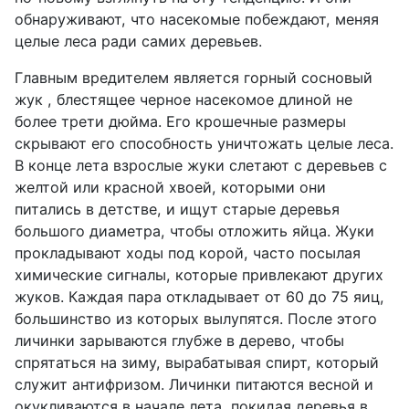
обнаруживают, что насекомые побеждают, меняя
целые леса ради самих деревьев.
Главным вредителем является горный сосновый
жук , блестящее черное насекомое длиной не
более трети дюйма. Его крошечные размеры
скрывают его способность уничтожать целые леса.
В конце лета взрослые жуки слетают с деревьев с
желтой или красной хвоей, которыми они
питались в детстве, и ищут старые деревья
большого диаметра, чтобы отложить яйца. Жуки
прокладывают ходы под корой, часто посылая
химические сигналы, которые привлекают других
жуков. Каждая пара откладывает от 60 до 75 яиц,
большинство из которых вылупятся. После этого
личинки зарываются глубже в дерево, чтобы
спрятаться на зиму, вырабатывая спирт, который
служит антифризом. Личинки питаются весной и
окукливаются в начале лета, покидая деревья в