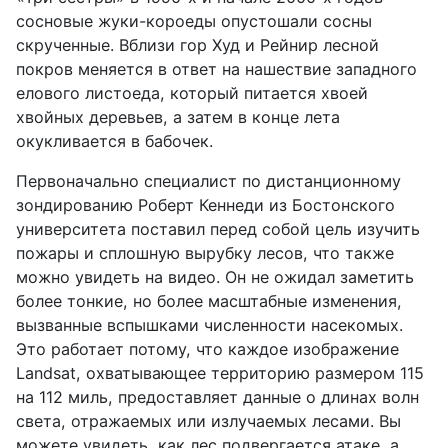
сосновые жуки-короеды опустошали сосны
скрученные. Вблизи гор Худ и Рейнир лесной
покров меняется в ответ на нашествие западного
елового листоеда, который питается хвоей
хвойных деревьев, а затем в конце лета
окукливается в бабочек.
Первоначально специалист по дистанционному
зондированию Роберт Кеннеди из Бостонского
университета поставил перед собой цель изучить
пожары и сплошную вырубку лесов, что также
можно увидеть на видео. Он не ожидал заметить
более тонкие, но более масштабные изменения,
вызванные вспышками численности насекомых.
Это работает потому, что каждое изображение
Landsat, охватывающее территорию размером 115
на 112 миль, предоставляет данные о длинах волн
света, отражаемых или излучаемых лесами. Вы
можете увидеть, как лес подвергается атаке, а